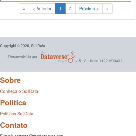
(Atual)
«
< Anterior
1
2
Próxima >
»
Copyright © 2026, SoilData
Desenvolvido por
v. 5.12.1 build 1122-cf90431
Sobre
Conheça o SoilData
Política
Políticas SoilData
Contato
E-mail: contato@mapbiomas.org