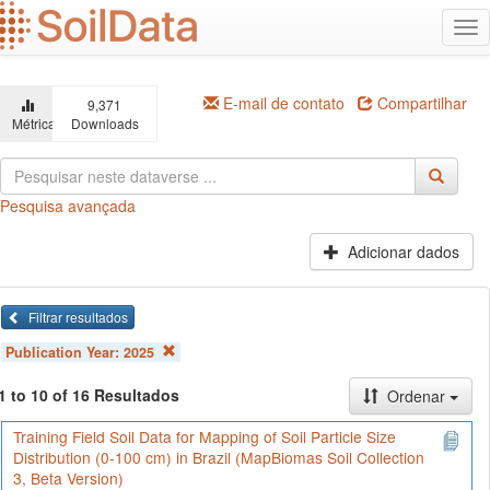
Ir
Alt
para
na
o
conteúdo
principal
E-mail de contato
Compartilhar
9,371
Métricas
Downloads
Pesquisa avançada
Adicionar dados
Filtrar resultados
Publication Year:
2025
1 to 10 of 16 Resultados
Ordenar
Training Field Soil Data for Mapping of Soil Particle Size
Distribution (0-100 cm) in Brazil (MapBiomas Soil Collection
3, Beta Version)