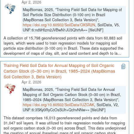
Apr 2, 2026
MapBiomas, 2025, "Training Field Soil Data for Mapping of
Soil Particle Size Distribution (0-100 cm) in Brazil
(MapBiomas Soil Collection 3, Beta Version)",
https://doi.org/10.60502/SoilData/OXSR2N
, SoilData, V5,
UNF:6:nd9Hlzm2JVBwN1JU3QhrhA== [fileUNF]
A collection of 15,798 georeferenced points with data from 60,883 soil
layers, which were used to train regression models for mapping soil
particle size distribution (0-100 cm) in Brazil. These data supported the
development of maps of clay, silt, and sand content and depth to la...
Training Field Soil Data for Annual Mapping of Soil Organic
Carbon Stock (0–30 cm) in Brazil, 1985–2024 (MapBiomas
Soil Collection 3, Beta Version)
Apr 2, 2026
MapBiomas, 2025, "Training Field Soil Data for Annual
Mapping of Soil Organic Carbon Stock (0–30 cm) in Brazil,
1985–2024 (MapBiomas Soil Collection 3, Beta Version)",
https://doi.org/10.60502/SoilData/IUZOAK
, SoilData, V2,
UNF:6:3SKy0RyCcOsSUh+QchvNNw== [fileUNF]
This dataset comprises 16,013 georeferenced points and data from
31,047 soil layers. It was utilized to train regression models for mapping
soil organic carbon stock (0–30 cm) across Brazil. This data underpinned
the creation of annual (baseline) maps of soil organic carbon stock...