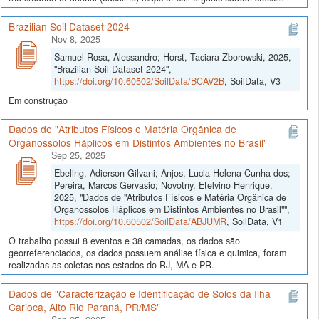
Brazilian Soil Dataset 2024
Nov 8, 2025
Samuel-Rosa, Alessandro; Horst, Taciara Zborowski, 2025,
"Brazilian Soil Dataset 2024",
https://doi.org/10.60502/SoilData/BCAV2B
, SoilData, V3
Em construção
Dados de "Atributos Físicos e Matéria Orgânica de
Organossolos Háplicos em Distintos Ambientes no Brasil"
Sep 25, 2025
Ebeling, Adierson Gilvani; Anjos, Lucia Helena Cunha dos;
Pereira, Marcos Gervasio; Novotny, Etelvino Henrique,
2025, "Dados de "Atributos Físicos e Matéria Orgânica de
Organossolos Háplicos em Distintos Ambientes no Brasil"",
https://doi.org/10.60502/SoilData/ABJUMR
, SoilData, V1
O trabalho possui 8 eventos e 38 camadas, os dados são
georreferenciados, os dados possuem análise física e quimica, foram
realizadas as coletas nos estados do RJ, MA e PR.
Dados de "Caracterização e Identificação de Solos da Ilha
Carioca, Alto Rio Paraná, PR/MS"