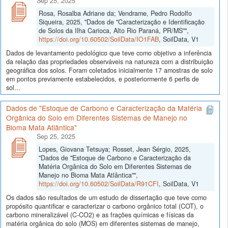
Sep 25, 2025
Rosa, Rosalba Adriane da; Vendrame, Pedro Rodolfo
Siqueira, 2025, "Dados de "Caracterização e Identificação
de Solos da Ilha Carioca, Alto Rio Paraná, PR/MS"",
https://doi.org/10.60502/SoilData/IO1FAB
, SoilData, V1
Dados de levantamento pedológico que teve como objetivo a inferência
da relação das propriedades observáveis na natureza com a distribuição
geográfica dos solos. Foram coletados inicialmente 17 amostras de solo
em pontos previamente estabelecidos, e posteriormente 6 perfis de
sol...
Dados de "Estoque de Carbono e Caracterização da Matéria
Orgânica do Solo em Diferentes Sistemas de Manejo no
Bioma Mata Atlântica"
Sep 25, 2025
Lopes, Giovana Tetsuya; Rosset, Jean Sérgio, 2025,
"Dados de "Estoque de Carbono e Caracterização da
Matéria Orgânica do Solo em Diferentes Sistemas de
Manejo no Bioma Mata Atlântica"",
https://doi.org/10.60502/SoilData/R91CFI
, SoilData, V1
Os dados são resultados de um estudo de dissertação que teve como
propósito quantificar e caracterizar o carbono orgânico total (COT), o
carbono mineralizável (C-CO2) e as frações químicas e físicas da
matéria orgânica do solo (MOS) em diferentes sistemas de manejo,