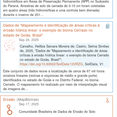
hidromórficos em Áreas de Preservação Permanente (APP) no Sudoeste
do Paraná. Amostras de solo da camada de 0-10 cm foram coletadas
em quatro áreas (três hidromórficas e uma controle bem drenada)
durante o inverno de 201...
Dados de "Mapeamento e identificação de áreas críticas à
erosão hídrica linear: o exemplo do bioma Cerrado no
estado de Goiás, Brasil"
Sep 24, 2025
Carvalho, Hellbia Samara Moreira de; Castro, Selma Simões
de, 2025, "Dados de "Mapeamento e identificação de áreas
críticas à erosão hídrica linear: o exemplo do bioma Cerrado
no estado de Goiás, Brasil"",
https://doi.org/10.60502/SoilData/12VRZG
, SoilData, V1
Este conjunto de dados reúne a localização de cerca de 67 mil focos
erosivos lineares (ravinas e voçorocas de médio e grande porte)
identificados no estado de Goiás e no Distrito Federal, no bioma
Cerrado. O mapeamento foi realizado por meio de interpretação visual
de imagens de...
Erosão
(MapBiomas)
Sep 17, 2025
Comunidade Brasileira de Dados de Erosão do Solo