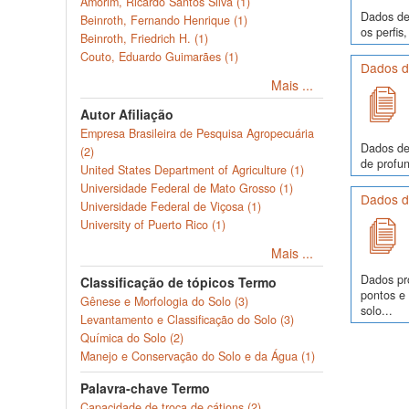
Amorim, Ricardo Santos Silva (1)
Dados de 
Beinroth, Fernando Henrique (1)
os perfi
Beinroth, Friedrich H. (1)
Couto, Eduardo Guimarães (1)
Dados de
Mais ...
Autor Afiliação
Empresa Brasileira de Pesquisa Agropecuária
Dados de
(2)
de profun
United States Department of Agriculture (1)
Universidade Federal de Mato Grosso (1)
Dados de
Universidade Federal de Viçosa (1)
University of Puerto Rico (1)
Mais ...
Dados pr
Classificação de tópicos Termo
pontos e
Gênese e Morfologia do Solo (3)
solo...
Levantamento e Classificação do Solo (3)
Química do Solo (2)
Manejo e Conservação do Solo e da Água (1)
Palavra-chave Termo
Capacidade de troca de cátions (2)