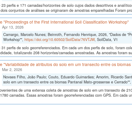
23 perfis e 171 camadas/horizontes de solo cujos dados descritivos e analític
s, dois conjuntos de análises se originaram de amostras emparelhadas Foram p
 "Proceedings of the First International Soil Classification Workshop"
Apr 13, 2026
Camargo, Marcelo Nunes; Beinroth, Fernando Henrique, 2026, "Dados de "Proce
Workshop"",
https://doi.org/10.60502/SoilData/76VTJW
, SoilData, V1
 31 perfis de solo georreferenciados. Em cada um dos perfis de solo, foram c
didade, totalizando 208 horizontes/camadas amostradas. As amostras foram sub
 "Variabilidade de atributos do solo em um transecto entre os bioma
Mar 2, 2026
Novaes Filho, João Paulo; Couto, Eduardo Guimarães; Amorim, Ricardo Santos
solo em um transecto entre os biomas Pantanal Mato-grossense e Cerrado""
ovenientes de uma extensa coleta de amostras de solo em um transecto de 210
 1780 camadas. Essas amostras foram georreferenciadas com GPS. Em cada um