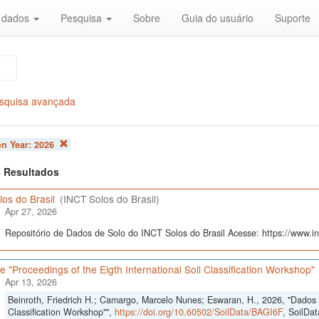
r dados
Pesquisa
Sobre
Guia do usuário
Suporte
squisa avançada
on Year:
2026
 4 Resultados
os do Brasil
(INCT Solos do Brasil)
Apr 27, 2026
Repositório de Dados de Solo do INCT Solos do Brasil Acesse: https://www.inc
 "Proceedings of the Eigth International Soil Classification Workshop"
Apr 13, 2026
Beinroth, Friedrich H.; Camargo, Marcelo Nunes; Eswaran, H., 2026, "Dados d
Classification Workshop"",
https://doi.org/10.60502/SoilData/BAGI6F
, SoilDat