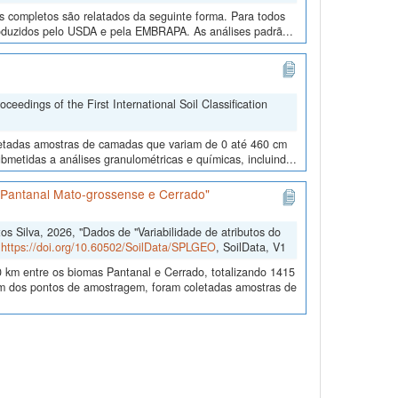
os completos são relatados da seguinte forma. Para todos
roduzidos pelo USDA e pela EMBRAPA. As análises padrã...
edings of the First International Soil Classification
oletadas amostras de camadas que variam de 0 até 460 cm
metidas a análises granulométricas e químicas, incluind...
s Pantanal Mato-grossense e Cerrado"
 Silva, 2026, "Dados de "Variabilidade de atributos do
,
https://doi.org/10.60502/SoilData/SPLGEO
, SoilData, V1
 km entre os biomas Pantanal e Cerrado, totalizando 1415
 dos pontos de amostragem, foram coletadas amostras de