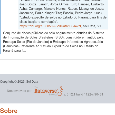
João Souza; Larach, Jorge Olmos Iturri; Panoso, Luzberto
Achá; Camargo, Marcelo Nunes; Rauen, Moacyr de Jesus;
Jacomine, Paulo Klinger Tito; Fasolo, Pedro Jorge, 2023,
"Estudo expedito de solos no Estado do Paraná para fins de
classificação e correlação",
https://doi.org/10.60502/SoilData/EGJ42N
, SoilData, V1
Conjunto de dados públicos do solo originalmente obtidos do Sistema
de Informação de Solos Brasileiros (SISB), construído e mantido pela
Embrapa Solos (Rio de Janeiro) e Embrapa Informática Agropecuária
(Campinas), referente ao 'Estudo Expedito de Solos no Estado do
Paraná para f...
Copyright © 2026, SoilData
Desenvolvido por
v. 5.12.1 build 1122-cf90431
Sobre