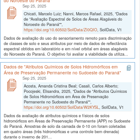
do Noroeste do Paraná"
Sep 25, 2025
Chicati, Marcelo Luiz; Nanni, Marcos Rafael, 2025, "Dados
de "Avaliação Espectral de Solos de Áreas Alagáveis do
Noroeste do Paraná"",
https://doi.org/10.60502/SoilData/ZI0QIO
, SoilData, V1
Dados de avaliação do uso do sensoriamento remoto para discriminação
de classes de solo e seus atributos por meio de dados de reflectância
espectral obtidos em laboratório e em nível orbital em áreas alagáveis
do Noroeste do Paraná. O objetivo foi avaliar a viabilidade da utiliza...
Dados de "Atributos Químicos de Solos Hidromórficos em
Área de Preservação Permanente no Sudoeste do Paraná"
Sep 25, 2025
Acosta, Amanda Cristina Beal; Casali, Carlos Alberto;
Pocojeski, Elisandra, 2025, "Dados de "Atributos Químicos
de Solos Hidromórficos em Área de Preservação
Permanente no Sudoeste do Paraná"",
https://doi.org/10.60502/SoilData/W2KYSL
, SoilData, V1
Dados da avaliação de atributos químicos e físicos de solos
hidromórficos em Áreas de Preservação Permanente (APP) no Sudoeste
do Paraná. Amostras de solo da camada de 0-10 cm foram coletadas
em quatro áreas (três hidromórficas e uma controle bem drenada)
durante o inverno de 201...