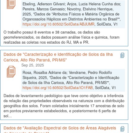
Ebeling, Adierson Gilvani; Anjos, Lucia Helena Cunha dos;
Pereira, Marcos Gervasio; Novotny, Etelvino Henrique,
2025, "Dados de "Atributos Físicos e Matéria Orgânica de
Organossolos Háplicos em Distintos Ambientes no Brasil"",
https://doi.org/10.60502/SoilData/ABJUMR
, SoilData, V1
O trabalho possui 8 eventos e 38 camadas, os dados são
georreferenciados, os dados possuem análise física e quimica, foram
realizadas as coletas nos estados do RJ, MA e PR.
Dados de "Caracterização e Identificação de Solos da Ilha
Carioca, Alto Rio Paraná, PR/MS"
Sep 25, 2025
Rosa, Rosalba Adriane da; Vendrame, Pedro Rodolfo
Siqueira, 2025, "Dados de "Caracterização e Identificação
de Solos da Ilha Carioca, Alto Rio Paraná, PR/MS"",
https://doi.org/10.60502/SoilData/IO1FAB
, SoilData, V1
Dados de levantamento pedológico que teve como objetivo a inferência
da relação das propriedades observáveis na natureza com a distribuição
geográfica dos solos. Foram coletados inicialmente 17 amostras de solo
em pontos previamente estabelecidos, e posteriormente 6 perfis de
sol...
Dados de "Avaliação Espectral de Solos de Áreas Alagáveis