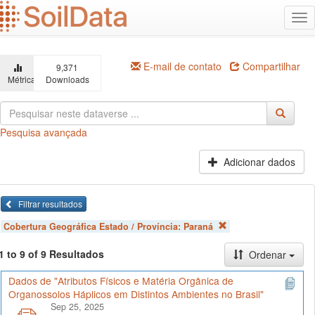
Ir
Alt
para
na
o
conteúdo
principal
E-mail de contato
Compartilhar
9,371
Métricas
Downloads
Pesquisa avançada
Adicionar dados
Filtrar resultados
Cobertura Geográfica Estado / Província:
Paraná
1 to 9 of 9 Resultados
Ordenar
Dados de "Atributos Físicos e Matéria Orgânica de
Organossolos Háplicos em Distintos Ambientes no Brasil"
Sep 25, 2025