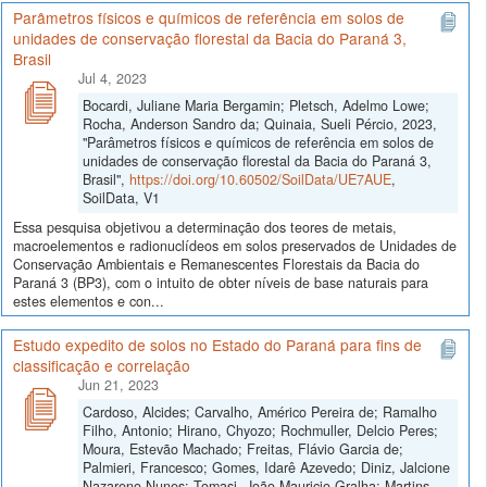
Parâmetros físicos e químicos de referência em solos de
unidades de conservação florestal da Bacia do Paraná 3,
Brasil
Jul 4, 2023
Bocardi, Juliane Maria Bergamin; Pletsch, Adelmo Lowe;
Rocha, Anderson Sandro da; Quinaia, Sueli Pércio, 2023,
"Parâmetros físicos e químicos de referência em solos de
unidades de conservação florestal da Bacia do Paraná 3,
Brasil",
https://doi.org/10.60502/SoilData/UE7AUE
,
SoilData, V1
Essa pesquisa objetivou a determinação dos teores de metais,
macroelementos e radionuclídeos em solos preservados de Unidades de
Conservação Ambientais e Remanescentes Florestais da Bacia do
Paraná 3 (BP3), com o intuito de obter níveis de base naturais para
estes elementos e con...
Estudo expedito de solos no Estado do Paraná para fins de
classificação e correlação
Jun 21, 2023
Cardoso, Alcides; Carvalho, Américo Pereira de; Ramalho
Filho, Antonio; Hirano, Chyozo; Rochmuller, Delcio Peres;
Moura, Estevão Machado; Freitas, Flávio Garcia de;
Palmieri, Francesco; Gomes, Idarê Azevedo; Diniz, Jalcione
Nazareno Nunes; Tomasi, João Mauricio Gralha; Martins,