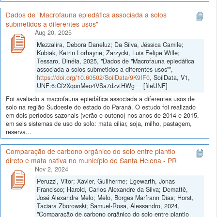
Dados de "Macrofauna epiedáfica associada a solos
submetidos a diferentes usos"
Aug 20, 2025
Mezzalira, Debora Daneluz; Da Silva, Jéssica Camile;
Kubiak, Ketrin Lorhayne; Zarzycki, Luis Felipe Wille;
Tessaro, Dinéia, 2025, "Dados de "Macrofauna epiedáfica
associada a solos submetidos a diferentes usos"",
https://doi.org/10.60502/SoilData/9K9IF0
, SoilData, V1,
UNF:6:Cf2XqonMeo4VSa7dzvtHWg== [fileUNF]
Foi avaliado a macrofauna epiedáfica associada a diferentes usos de
solo na região Sudoeste do estado do Paraná. O estudo foi realizado
em dois períodos sazonais (verão e outono) nos anos de 2014 e 2015,
em seis sistemas de uso do solo: mata ciliar, soja, milho, pastagem,
reserva...
Comparação de carbono orgânico do solo entre plantio
direto e mata nativa no município de Santa Helena - PR
Nov 2, 2024
Peruzzi, Vitor; Xavier, Guilherme; Egewarth, Jonas
Francisco; Harold, Carlos Alexandre da Silva; Demattê,
José Alexandre Melo; Melo, Borges Marfrann Dias; Horst,
Taciara Zborowski; Samuel-Rosa, Alessandro, 2024,
"Comparação de carbono orgânico do solo entre plantio