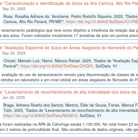
 "Caracterização e Identificação de Solos da Ilha Carioca, Alto Rio P
Sep 25, 2025
Rosa, Rosalba Adriane da; Vendrame, Pedro Rodolfo Siqueira, 2025, "Dados d
Carioca, Alto Rio Paraná, PR/MS"",
https://doi.org/10.60502/SoilData/IO1FA
levantamento pedológico que teve como objetivo a inferência da relação das p
a dos solos. Foram coletados inicialmente 17 amostras de solo em pontos previa
e "Avaliação Espectral de Solos de Áreas Alagáveis do Noroeste do P
Sep 25, 2025
Chicati, Marcelo Luiz; Nanni, Marcos Rafael, 2025, "Dados de "Avaliação Es
Paraná"",
https://doi.org/10.60502/SoilData/ZI0QIO
, SoilData, V1
avaliação do uso do sensoriamento remoto para discriminação de classes de so
 obtidos em laboratório e em nível orbital em áreas alagáveis do Noroeste do Para
e "Levantamento de reconhecimento de alta intensidade dos solos da 
Jan 24, 2025
Braga, Adriana Reatto dos Santos; Martins, Éder de Souza; Farias, Marcus Fáb
Túlio, 2025, "Dados de "Levantamento de reconhecimento de alta intensidade
https://doi.org/10.60502/SoilData/NGA572
, SoilData, V1
as foram realizadas na APA de Cafuringa escala 1:100.000. No total foram 23 
am 2 metros de profundidade final. São constituídos de dados originais, não g