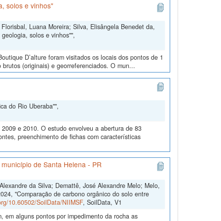
, solos e vinhos"
Florisbal, Luana Moreira; Silva, Elisângela Benedet da,
geologia, solos e vinhos"",
outique D’alture foram visitados os locais dos pontos de 1
 brutos (originais) e georreferenciados. O mun...
ica do Rio Uberaba"",
m 2009 e 2010. O estudo envolveu a abertura de 83
ontes, preenchimento de fichas com características
o município de Santa Helena - PR
s Alexandre da Silva; Demattê, José Alexandre Melo; Melo,
2024, "Comparação de carbono orgânico do solo entre
.org/10.60502/SoilData/NIIMSF
, SoilData, V1
m, em alguns pontos por impedimento da rocha as