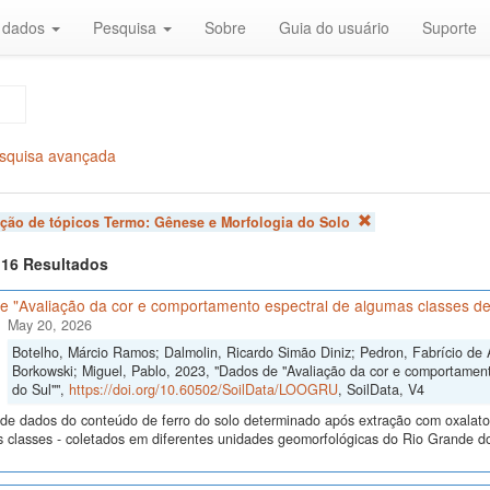
r dados
Pesquisa
Sobre
Guia do usuário
Suporte
squisa avançada
ação de tópicos Termo:
Gênese e Morfologia do Solo
f 16 Resultados
e "Avaliação da cor e comportamento espectral de algumas classes de
May 20, 2026
Botelho, Márcio Ramos; Dalmolin, Ricardo Simão Diniz; Pedron, Fabrício de 
Borkowski; Miguel, Pablo, 2023, "Dados de "Avaliação da cor e comportamen
do Sul"",
https://doi.org/10.60502/SoilData/LOOGRU
, SoilData, V4
de dados do conteúdo de ferro do solo determinado após extração com oxalato e 
s classes - coletados em diferentes unidades geomorfológicas do Rio Grande do