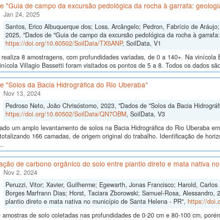
 "Guia de campo da excursão pedológica da rocha à garrafa: geologia
Jan 24, 2025
Santos, Erico Albuquerque dos; Loss, Arcângelo; Pedron, Fabrício de Aráujo; 
2025, "Dados de "Guia de campo da excursão pedológica da rocha à garrafa: 
https://doi.org/10.60502/SoilData/TX5ANP
, SoilData, V1
realiza 8 amostragens, com profundidades variadas, de 0 a 140+. Na vinícola B
inícola Villagio Bassetti foram visitados os pontos de 5 a 8. Todos os dados são
e "Solos da Bacia Hidrográfica do Rio Uberaba"
Nov 13, 2024
Pedroso Neto, João Chrisóstomo, 2023, "Dados de "Solos da Bacia Hidrográf
https://doi.org/10.60502/SoilData/QN7OBM
, SoilData, V3
izado um amplo levantamento de solos na Bacia Hidrográfica do Rio Uberaba e
totalizando 166 camadas, de origem original do trabalho. Identificação de horiz
..
ão de carbono orgânico do solo entre plantio direto e mata nativa n
Nov 2, 2024
Peruzzi, Vitor; Xavier, Guilherme; Egewarth, Jonas Francisco; Harold, Carlo
Borges Marfrann Dias; Horst, Taciara Zborowski; Samuel-Rosa, Alessandro, 
plantio direto e mata nativa no município de Santa Helena - PR",
https://doi
 amostras de solo coletadas nas profundidades de 0-20 cm e 80-100 cm, poré