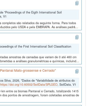
e "Proceedings of the Eigth International Soil
a, V1
os completos são relatados da seguinte forma. Para todos
roduzidos pelo USDA e pela EMBRAPA. As análises padrã...
edings of the First International Soil Classification
oletadas amostras de camadas que variam de 0 até 460 cm
metidas a análises granulométricas e químicas, incluind...
s Pantanal Mato-grossense e Cerrado"
 Silva, 2026, "Dados de "Variabilidade de atributos do
,
https://doi.org/10.60502/SoilData/SPLGEO
, SoilData, V1
 km entre os biomas Pantanal e Cerrado, totalizando 1415
 dos pontos de amostragem, foram coletadas amostras de