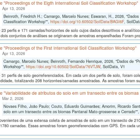
 "Proceedings of the Eigth International Soil Classification Workshop"
Apr 13, 2026
Beinroth, Friedrich H.; Camargo, Marcelo Nunes; Eswaran, H., 2026, "Dados d
Classification Workshop"",
https://doi.org/10.60502/SoilData/BAGI6F
, SoilDat
23 perfis e 171 camadas/horizontes de solo cujos dados descritivos e analític
s, dois conjuntos de análises se originaram de amostras emparelhadas Foram p
 "Proceedings of the First International Soil Classification Workshop"
Apr 13, 2026
Camargo, Marcelo Nunes; Beinroth, Fernando Henrique, 2026, "Dados de "Proce
Workshop"",
https://doi.org/10.60502/SoilData/76VTJW
, SoilData, V1
 31 perfis de solo georreferenciados. Em cada um dos perfis de solo, foram c
didade, totalizando 208 horizontes/camadas amostradas. As amostras foram sub
 "Variabilidade de atributos do solo em um transecto entre os bioma
Mar 2, 2026
Novaes Filho, João Paulo; Couto, Eduardo Guimarães; Amorim, Ricardo Santos
solo em um transecto entre os biomas Pantanal Mato-grossense e Cerrado""
ovenientes de uma extensa coleta de amostras de solo em um transecto de 210
 1780 camadas. Essas amostras foram georreferenciadas com GPS. Em cada um