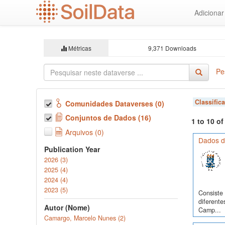
Ir
Adiciona
para
o
conteúdo
principal
Métricas
9,371 Downloads
Pe
Classific
Comunidades Dataverses (0)
Conjuntos de Dados (16)
1 to 10 o
Arquivos (0)
Dados d
Publication Year
2026 (3)
2025 (4)
2024 (4)
2023 (5)
Consiste 
diferente
Autor (Nome)
Camp...
Camargo, Marcelo Nunes (2)