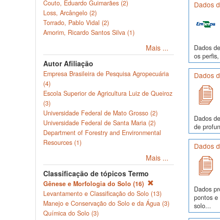
Couto, Eduardo Guimarães (2)
Dados de
Loss, Arcângelo (2)
Torrado, Pablo Vidal (2)
Amorim, Ricardo Santos Silva (1)
Mais ...
Dados de 
os perfi
Autor Afiliação
Empresa Brasileira de Pesquisa Agropecuária
Dados de
(4)
Escola Superior de Agricultura Luiz de Queiroz
(3)
Universidade Federal de Mato Grosso (2)
Dados de
Universidade Federal de Santa Maria (2)
de profun
Department of Forestry and Environmental
Resources (1)
Dados de
Mais ...
Classificação de tópicos Termo
Gênese e Morfologia do Solo (16)
Dados pr
Levantamento e Classificação do Solo (13)
pontos e
Manejo e Conservação do Solo e da Água (3)
solo...
Química do Solo (3)