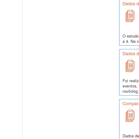
Dados de
O estudo 
a 4. Na v
Dados d
Foi real
eventos, 
morfológ.
Comparaç
Dados de