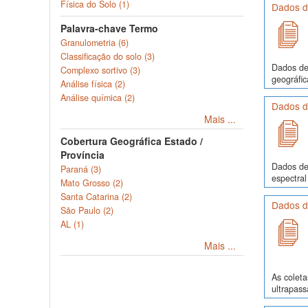
Física do Solo (1)
Dados de
Palavra-chave Termo
Granulometria (6)
Classificação do solo (3)
Dados de 
Complexo sortivo (3)
geográfic
Análise física (2)
Análise química (2)
Dados d
Mais ...
Cobertura Geográfica Estado /
Província
Dados de 
Paraná (3)
espectral
Mato Grosso (2)
Santa Catarina (2)
Dados d
São Paulo (2)
AL (1)
Mais ...
As colet
ultrapass