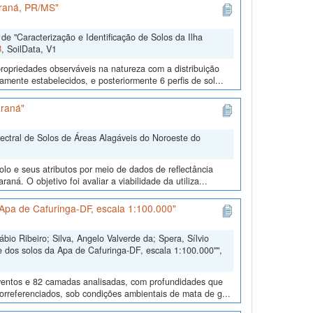
araná, PR/MS"
e "Caracterização e Identificação de Solos da Ilha
B
, SoilData, V1
ropriedades observáveis na natureza com a distribuição
mente estabelecidos, e posteriormente 6 perfis de sol...
araná"
pectral de Solos de Áreas Alagáveis do Noroeste do
lo e seus atributos por meio de dados de reflectância
ná. O objetivo foi avaliar a viabilidade da utiliza...
Apa de Cafuringa-DF, escala 1:100.000"
io Ribeiro; Silva, Angelo Valverde da; Spera, Sílvio
 dos solos da Apa de Cafuringa-DF, escala 1:100.000"",
eventos e 82 camadas analisadas, com profundidades que
eorreferenciados, sob condições ambientais de mata de g...