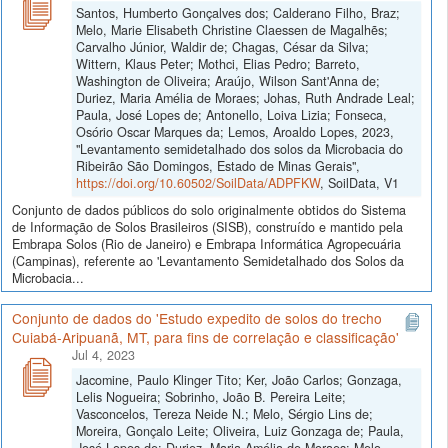
Santos, Humberto Gonçalves dos; Calderano Filho, Braz;
Melo, Marie Elisabeth Christine Claessen de Magalhẽs;
Carvalho Júnior, Waldir de; Chagas, César da Silva;
Wittern, Klaus Peter; Mothci, Elias Pedro; Barreto,
Washington de Oliveira; Araújo, Wilson Sant'Anna de;
Duriez, Maria Amélia de Moraes; Johas, Ruth Andrade Leal;
Paula, José Lopes de; Antonello, Loiva Lizia; Fonseca,
Osório Oscar Marques da; Lemos, Aroaldo Lopes, 2023,
"Levantamento semidetalhado dos solos da Microbacia do
Ribeirão São Domingos, Estado de Minas Gerais",
https://doi.org/10.60502/SoilData/ADPFKW
, SoilData, V1
Conjunto de dados públicos do solo originalmente obtidos do Sistema
de Informação de Solos Brasileiros (SISB), construído e mantido pela
Embrapa Solos (Rio de Janeiro) e Embrapa Informática Agropecuária
(Campinas), referente ao 'Levantamento Semidetalhado dos Solos da
Microbacia...
Conjunto de dados do 'Estudo expedito de solos do trecho
Cuiabá-Aripuanã, MT, para fins de correlação e classificação'
Jul 4, 2023
Jacomine, Paulo Klinger Tito; Ker, João Carlos; Gonzaga,
Lelis Nogueira; Sobrinho, João B. Pereira Leite;
Vasconcelos, Tereza Neide N.; Melo, Sérgio Lins de;
Moreira, Gonçalo Leite; Oliveira, Luiz Gonzaga de; Paula,
José Lopes de; Duriez, Maria Amélia de Moraes; Melo,