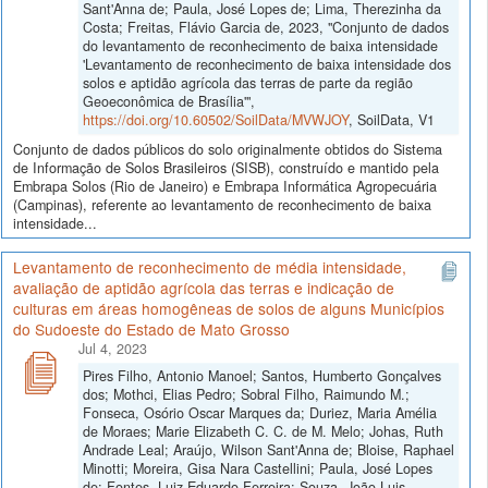
Sant'Anna de; Paula, José Lopes de; Lima, Therezinha da
Costa; Freitas, Flávio Garcia de, 2023, "Conjunto de dados
do levantamento de reconhecimento de baixa intensidade
'Levantamento de reconhecimento de baixa intensidade dos
solos e aptidão agrícola das terras de parte da região
Geoeconômica de Brasília'",
https://doi.org/10.60502/SoilData/MVWJOY
, SoilData, V1
Conjunto de dados públicos do solo originalmente obtidos do Sistema
de Informação de Solos Brasileiros (SISB), construído e mantido pela
Embrapa Solos (Rio de Janeiro) e Embrapa Informática Agropecuária
(Campinas), referente ao levantamento de reconhecimento de baixa
intensidade...
Levantamento de reconhecimento de média intensidade,
avaliação de aptidão agrícola das terras e indicação de
culturas em áreas homogêneas de solos de alguns Municípios
do Sudoeste do Estado de Mato Grosso
Jul 4, 2023
Pires Filho, Antonio Manoel; Santos, Humberto Gonçalves
dos; Mothci, Elias Pedro; Sobral Filho, Raimundo M.;
Fonseca, Osório Oscar Marques da; Duriez, Maria Amélia
de Moraes; Marie Elizabeth C. C. de M. Melo; Johas, Ruth
Andrade Leal; Araújo, Wilson Sant'Anna de; Bloise, Raphael
Minotti; Moreira, Gisa Nara Castellini; Paula, José Lopes
de; Fontes, Luiz Eduardo Ferreira; Souza, João Luis