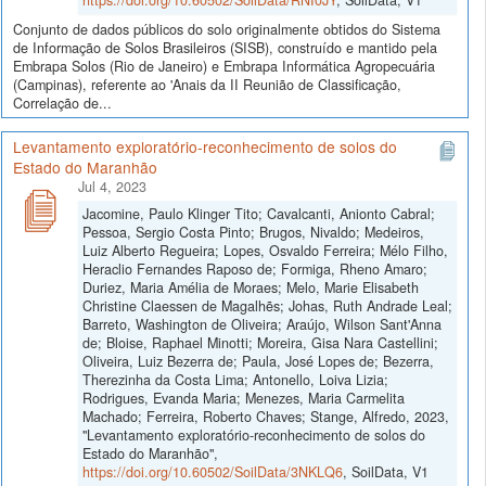
Conjunto de dados públicos do solo originalmente obtidos do Sistema
de Informação de Solos Brasileiros (SISB), construído e mantido pela
Embrapa Solos (Rio de Janeiro) e Embrapa Informática Agropecuária
(Campinas), referente ao 'Anais da II Reunião de Classificação,
Correlação de...
Levantamento exploratório-reconhecimento de solos do
Estado do Maranhão
Jul 4, 2023
Jacomine, Paulo Klinger Tito; Cavalcanti, Anionto Cabral;
Pessoa, Sergio Costa Pinto; Brugos, Nivaldo; Medeiros,
Luiz Alberto Regueira; Lopes, Osvaldo Ferreira; Mélo Filho,
Heraclio Fernandes Raposo de; Formiga, Rheno Amaro;
Duriez, Maria Amélia de Moraes; Melo, Marie Elisabeth
Christine Claessen de Magalhẽs; Johas, Ruth Andrade Leal;
Barreto, Washington de Oliveira; Araújo, Wilson Sant'Anna
de; Bloise, Raphael Minotti; Moreira, Gisa Nara Castellini;
Oliveira, Luiz Bezerra de; Paula, José Lopes de; Bezerra,
Therezinha da Costa Lima; Antonello, Loiva Lizia;
Rodrigues, Evanda Maria; Menezes, Maria Carmelita
Machado; Ferreira, Roberto Chaves; Stange, Alfredo, 2023,
"Levantamento exploratório-reconhecimento de solos do
Estado do Maranhão",
https://doi.org/10.60502/SoilData/3NKLQ6
, SoilData, V1