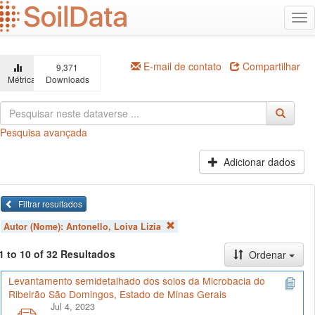
Ir
Alt
para
na
o
conteúdo
principal
E-mail de contato
Compartilhar
9,371
Métricas
Downloads
Pesquisa avançada
Adicionar dados
Filtrar resultados
Autor (Nome):
Antonello, Loiva Lizia
1 to 10 of 32 Resultados
Ordenar
Levantamento semidetalhado dos solos da Microbacia do
Ribeirão São Domingos, Estado de Minas Gerais
Jul 4, 2023