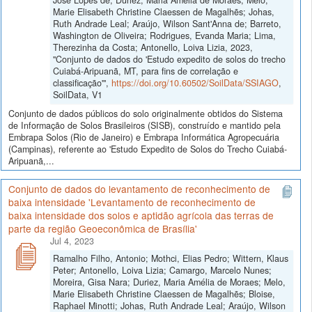
Marie Elisabeth Christine Claessen de Magalhẽs; Johas,
Ruth Andrade Leal; Araújo, Wilson Sant'Anna de; Barreto,
Washington de Oliveira; Rodrigues, Evanda Maria; Lima,
Therezinha da Costa; Antonello, Loiva Lizia, 2023,
"Conjunto de dados do 'Estudo expedito de solos do trecho
Cuiabá-Aripuanã, MT, para fins de correlação e
classificação'",
https://doi.org/10.60502/SoilData/SSIAGO
,
SoilData, V1
Conjunto de dados públicos do solo originalmente obtidos do Sistema
de Informação de Solos Brasileiros (SISB), construído e mantido pela
Embrapa Solos (Rio de Janeiro) e Embrapa Informática Agropecuária
(Campinas), referente ao 'Estudo Expedito de Solos do Trecho Cuiabá-
Aripuanã,...
Conjunto de dados do levantamento de reconhecimento de
baixa intensidade 'Levantamento de reconhecimento de
baixa intensidade dos solos e aptidão agrícola das terras de
parte da região Geoeconômica de Brasília'
Jul 4, 2023
Ramalho Filho, Antonio; Mothci, Elias Pedro; Wittern, Klaus
Peter; Antonello, Loiva Lizia; Camargo, Marcelo Nunes;
Moreira, Gisa Nara; Duriez, Maria Amélia de Moraes; Melo,
Marie Elisabeth Christine Claessen de Magalhẽs; Bloise,
Raphael Minotti; Johas, Ruth Andrade Leal; Araújo, Wilson