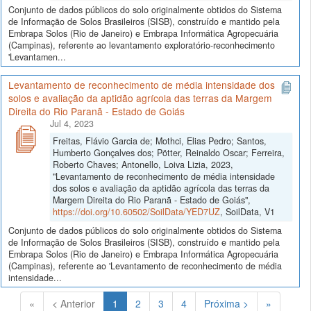
Conjunto de dados públicos do solo originalmente obtidos do Sistema
de Informação de Solos Brasileiros (SISB), construído e mantido pela
Embrapa Solos (Rio de Janeiro) e Embrapa Informática Agropecuária
(Campinas), referente ao levantamento exploratório-reconhecimento
'Levantamen...
Levantamento de reconhecimento de média intensidade dos
solos e avaliação da aptidão agrícola das terras da Margem
Direita do Rio Paranã - Estado de Goiás
Jul 4, 2023
Freitas, Flávio Garcia de; Mothci, Elias Pedro; Santos,
Humberto Gonçalves dos; Pötter, Reinaldo Oscar; Ferreira,
Roberto Chaves; Antonello, Loiva Lizia, 2023,
"Levantamento de reconhecimento de média intensidade
dos solos e avaliação da aptidão agrícola das terras da
Margem Direita do Rio Paranã - Estado de Goiás",
https://doi.org/10.60502/SoilData/YED7UZ
, SoilData, V1
Conjunto de dados públicos do solo originalmente obtidos do Sistema
de Informação de Solos Brasileiros (SISB), construído e mantido pela
Embrapa Solos (Rio de Janeiro) e Embrapa Informática Agropecuária
(Campinas), referente ao 'Levantamento de reconhecimento de média
intensidade...
(Atual)
«
< Anterior
1
2
3
4
Próxima >
»