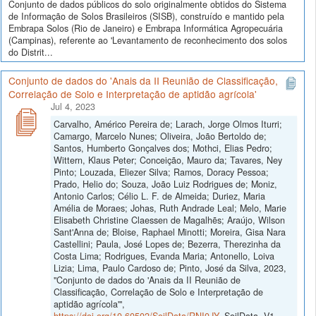
Conjunto de dados públicos do solo originalmente obtidos do Sistema
de Informação de Solos Brasileiros (SISB), construído e mantido pela
Embrapa Solos (Rio de Janeiro) e Embrapa Informática Agropecuária
(Campinas), referente ao 'Levantamento de reconhecimento dos solos
do Distrit...
Conjunto de dados do 'Anais da II Reunião de Classificação,
Correlação de Solo e Interpretação de aptidão agrícola'
Jul 4, 2023
Carvalho, Américo Pereira de; Larach, Jorge Olmos Iturri;
Camargo, Marcelo Nunes; Oliveira, João Bertoldo de;
Santos, Humberto Gonçalves dos; Mothci, Elias Pedro;
Wittern, Klaus Peter; Conceição, Mauro da; Tavares, Ney
Pinto; Louzada, Eliezer Silva; Ramos, Doracy Pessoa;
Prado, Helio do; Souza, João Luiz Rodrigues de; Moniz,
Antonio Carlos; Célio L. F. de Almeida; Duriez, Maria
Amélia de Moraes; Johas, Ruth Andrade Leal; Melo, Marie
Elisabeth Christine Claessen de Magalhẽs; Araújo, Wilson
Sant'Anna de; Bloise, Raphael Minotti; Moreira, Gisa Nara
Castellini; Paula, José Lopes de; Bezerra, Therezinha da
Costa Lima; Rodrigues, Evanda Maria; Antonello, Loiva
Lizia; Lima, Paulo Cardoso de; Pinto, José da Silva, 2023,
"Conjunto de dados do 'Anais da II Reunião de
Classificação, Correlação de Solo e Interpretação de
aptidão agrícola'",
https://doi.org/10.60502/SoilData/RNI0JY
, SoilData, V1