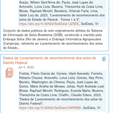
Araújo, Wilson Sant'Anna de; Paula, José Lopes de;
Antonello, Loiva Lizia; Bezerra, Therezinha da Costa Lima;
Bloise, Raphael Minotti; Bandeira, Orlando Faria; Lima,
Valdir Luiz de, 2023, "Levantamento de reconhecimento dos
solos do Estado do Paraná - Tomos 1 e 2",
https://doi.org/10.60502/SoilData/1JZSEE
, SoilData, V1
Conjunto de dados públicos do solo originalmente obtidos do Sistema
de Informação de Solos Brasileiros (SISB), construído e mantido pela
Embrapa Solos (Rio de Janeiro) e Embrapa Informática Agropecuária
(Campinas), referente ao 'Levantamento de reconhecimento dos solos
do Estado...
Dados de 'Levantamento de reconhecimento dos solos do
Distrito Federal'
Jul 4, 2023
Freitas, Flávio Garcia de; Gomes, Idarê Azevedo; Ferreira,
Roberto Chaves; Antonello, Loiva Lizia; Gomes, Ney Pinto;
Barreto, Washington de Oliveira; Paula, José Lopes de;
Duriez, Maria Amélia de Moraes; Johas, Ruth Andrade Leal;
Bloise, Raphael Minotti; Rodrigues, Evanda Maria; Bezerra,
Therezinha da Costa Lima; Chaffin, Claudio Edson, 2023,
"Dados de 'Levantamento de reconhecimento dos solos do
Distrito Federal'",
https://doi.org/10.60502/SoilData/OAPKMD
, SoilData, V1