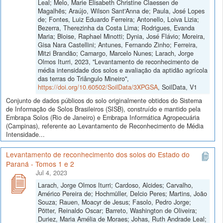
Leal; Melo, Marie Elisabeth Christine Claessen de
Magalhẽs; Araújo, Wilson Sant'Anna de; Paula, José Lopes
de; Fontes, Luiz Eduardo Ferreira; Antonello, Loiva Lizia;
Bezerra, Therezinha da Costa Lima; Rodrigues, Evanda
Maria; Bloise, Raphael Minotti; Dynia, José Flávio; Moreira,
Gisa Nara Castellini; Antunes, Fernando Zinho; Ferreira,
Mitzi Brandão; Camargo, Marcelo Nunes; Larach, Jorge
Olmos Iturri, 2023, "Levantamento de reconhecimento de
média intensidade dos solos e avaliação da aptidão agrícola
das terras do Triângulo Mineiro",
https://doi.org/10.60502/SoilData/3XPGSA
, SoilData, V1
Conjunto de dados públicos do solo originalmente obtidos do Sistema
de Informação de Solos Brasileiros (SISB), construído e mantido pela
Embrapa Solos (Rio de Janeiro) e Embrapa Informática Agropecuária
(Campinas), referente ao Levantamento de Reconhecimento de Média
Intensidade...
Levantamento de reconhecimento dos solos do Estado do
Paraná - Tomos 1 e 2
Jul 4, 2023
Larach, Jorge Olmos Iturri; Cardoso, Alcides; Carvalho,
Américo Pereira de; Hochmüller, Delcio Peres; Martins, João
Souza; Rauen, Moacyr de Jesus; Fasolo, Pedro Jorge;
Pötter, Reinaldo Oscar; Barreto, Washington de Oliveira;
Duriez, Maria Amélia de Moraes; Johas, Ruth Andrade Leal;