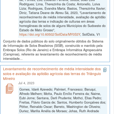
Rodrigues; Lima, Therezinha da Costa; Antonello, Loiva
Lizia; Rodrigues, Evandra Maria; Bastos, Therezinha Xavier;
Diniz, Tatiana Deane de Abreu Sá, 2023, "Levantamento de
reconhecimento de média intensidade, avaliação de aptidão
agrícola das terras e indicação de culturas em áreas
homogêneas de solos de alguns Municípios do Sudoeste do
Estado de Mato Grosso",
https://doi.org/10.60502/SoilData/MY0S3Y
, SoilData, V1
Conjunto de dados públicos do solo originalmente obtidos do Sistema
de Informação de Solos Brasileiros (SISB), construído e mantido pela
Embrapa Solos (Rio de Janeiro) e Embrapa Informática Agropecuária
(Campinas), referente ao levantamento de reconhecimento de média
intensidade...
Levantamento de reconhecimento de média intensidade dos
solos e avaliação da aptidão agrícola das terras do Triângulo
Mineiro
Jul 4, 2023
Gomes, Idarê Azevedo; Palmieri, Francesco; Baruqui,
Alfredo Melhem; Motta, Paulo Emílio Ferreira da; Naime,
Eubi Jorne; Santana, Derli Prudente; Mothci, Elias Pedro;
Freitas, Flávio Garcia de; Santos, Humberto Gonçalves dos;
Pötter, Reinaldo Oscar; Barreto, Washington de Oliveira;
Duriez, Marilia Amélia de Moraes; Johas, Ruth Andrade