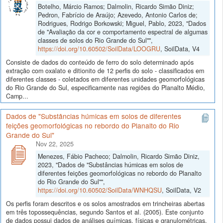
Botelho, Márcio Ramos; Dalmolin, Ricardo Simão Diniz;
Pedron, Fabrício de Araújo; Azevedo, Antonio Carlos de;
Rodrigues, Rodrigo Borkowski; Miguel, Pablo, 2023, "Dados
de "Avaliação da cor e comportamento espectral de algumas
classes de solos do Rio Grande do Sul"",
https://doi.org/10.60502/SoilData/LOOGRU
, SoilData, V4
Consiste de dados do conteúdo de ferro do solo determinado após
extração com oxalato e ditionito de 12 perfis do solo - classificados em
diferentes classes - coletados em diferentes unidades geomorfológicas
do Rio Grande do Sul, especificamente nas regiões do Planalto Médio,
Camp...
Dados de "Substâncias húmicas em solos de diferentes
feições geomorfológicas no rebordo do Planalto do Rio
Grande do Sul"
Nov 22, 2025
Menezes, Fábio Pacheco; Dalmolin, Ricardo Simão Diniz,
2023, "Dados de "Substâncias húmicas em solos de
diferentes feições geomorfológicas no rebordo do Planalto
do Rio Grande do Sul"",
https://doi.org/10.60502/SoilData/WNHQSU
, SoilData, V2
Os perfis foram descritos e os solos amostrados em trincheiras abertas
em três topossequências, segundo Santos et al. (2005). Este conjunto
de dados possui dados de análises químicas, físicas e granulométricas,