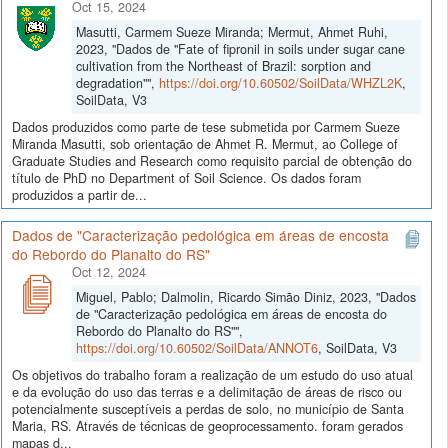
Oct 15, 2024
Masutti, Carmem Sueze Miranda; Mermut, Ahmet Ruhi,
2023, "Dados de "Fate of fipronil in soils under sugar cane
cultivation from the Northeast of Brazil: sorption and
degradation"",
https://doi.org/10.60502/SoilData/WHZL2K
,
SoilData, V3
Dados produzidos como parte de tese submetida por Carmem Sueze
Miranda Masutti, sob orientação de Ahmet R. Mermut, ao College of
Graduate Studies and Research como requisito parcial de obtenção do
título de PhD no Department of Soil Science. Os dados foram
produzidos a partir de...
Dados de "Caracterização pedológica em áreas de encosta
do Rebordo do Planalto do RS"
Oct 12, 2024
Miguel, Pablo; Dalmolin, Ricardo Simão Diniz, 2023, "Dados
de "Caracterização pedológica em áreas de encosta do
Rebordo do Planalto do RS"",
https://doi.org/10.60502/SoilData/ANNOT6
, SoilData, V3
Os objetivos do trabalho foram a realização de um estudo do uso atual
e da evolução do uso das terras e a delimitação de áreas de risco ou
potencialmente susceptíveis a perdas de solo, no município de Santa
Maria, RS. Através de técnicas de geoprocessamento. foram gerados
mapas d...