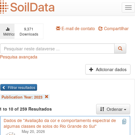
Ir
Alt
para
na
o
conteúdo
principal
E-mail de contato
Compartilhar
9,371
Métricas
Downloads
Pesquisa avançada
Adicionar dados
Filtrar resultados
Publication Year:
2023
1 to 10 of 259 Resultados
Ordenar
Dados de "Avaliação da cor e comportamento espectral de
algumas classes de solos do Rio Grande do Sul"
May 20, 2026