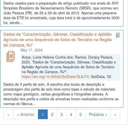
Dados usados para a preparação de artigo publicado nos anais do XVII
Simpósio Brasileiro de Sensoriamento Remoto (SBSR), que ocorreu em
João Pessoa (PB). de 25 a 29 de abril de 2015. Apenas uma pequena
área da ETB foi amostrada, cuja área total é de aproximadamente 3000
ha, sendo...
Dados de "Caracterização, Gênese, Classificação e Aptidão
Agrícola de uma Sequência de Solos do Terciário na Região
de Campos, RJ"
May 17, 2024
Anjos, Lúcia Helena Cunha dos; Ramos, Doracy Pessoa,
2023, "Dados de "Caracterização, Gênese, Classificação e
Aptidão Agrícola de uma Sequência de Solos do Terciário
na Região de Campos, RJ"",
https://doi.org/10.60502/SoilData/SL8J7V
, SoilData, V2
Dados de 5 perfis de solo. A escolha dos locais de descrição e
amostragem dos perfis de solo teve como base o estudo de materiais
como mapa geológico, cartas geográficas e fotografias aéreas. A
descrição dos perfis e coleta de amostras foram realizadas conforme as
normas do Manua...
(Atual)
«
< Anterior
1
2
3
4
5
Próxima >
»