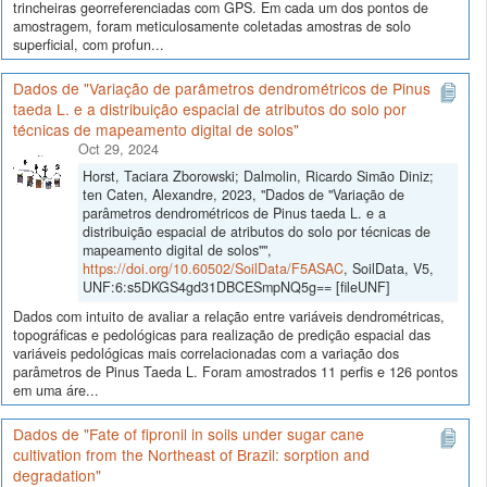
trincheiras georreferenciadas com GPS. Em cada um dos pontos de
amostragem, foram meticulosamente coletadas amostras de solo
superficial, com profun...
Dados de "Variação de parâmetros dendrométricos de Pinus
taeda L. e a distribuição espacial de atributos do solo por
técnicas de mapeamento digital de solos"
Oct 29, 2024
Horst, Taciara Zborowski; Dalmolin, Ricardo Simão Diniz;
ten Caten, Alexandre, 2023, "Dados de "Variação de
parâmetros dendrométricos de Pinus taeda L. e a
distribuição espacial de atributos do solo por técnicas de
mapeamento digital de solos"",
https://doi.org/10.60502/SoilData/F5ASAC
, SoilData, V5,
UNF:6:s5DKGS4gd31DBCESmpNQ5g== [fileUNF]
Dados com intuito de avaliar a relação entre variáveis dendrométricas,
topográficas e pedológicas para realização de predição espacial das
variáveis pedológicas mais correlacionadas com a variação dos
parâmetros de Pinus Taeda L. Foram amostrados 11 perfis e 126 pontos
em uma áre...
Dados de "Fate of fipronil in soils under sugar cane
cultivation from the Northeast of Brazil: sorption and
degradation"