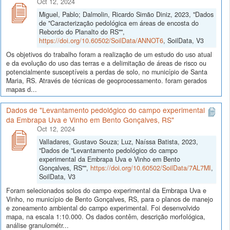
Oct 12, 2024
Miguel, Pablo; Dalmolin, Ricardo Simão Diniz, 2023, "Dados
de "Caracterização pedológica em áreas de encosta do
Rebordo do Planalto do RS"",
https://doi.org/10.60502/SoilData/ANNOT6
, SoilData, V3
Os objetivos do trabalho foram a realização de um estudo do uso atual
e da evolução do uso das terras e a delimitação de áreas de risco ou
potencialmente susceptíveis a perdas de solo, no município de Santa
Maria, RS. Através de técnicas de geoprocessamento. foram gerados
mapas d...
Dados de "Levantamento pedológico do campo experimental
da Embrapa Uva e Vinho em Bento Gonçalves, RS"
Oct 12, 2024
Valladares, Gustavo Souza; Luz, Naíssa Batista, 2023,
"Dados de "Levantamento pedológico do campo
experimental da Embrapa Uva e Vinho em Bento
Gonçalves, RS"",
https://doi.org/10.60502/SoilData/7AL7MI
,
SoilData, V3
Foram selecionados solos do campo experimental da Embrapa Uva e
Vinho, no município de Bento Gonçalves, RS, para o planos de manejo
e zoneamento ambiental do campo experimental. Foi desenvolvido
mapa, na escala 1:10.000. Os dados contêm, descrição morfológica,
análise granulométr...