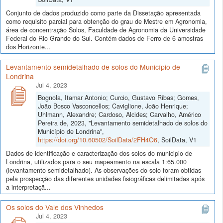
Conjunto de dados produzido como parte da Dissetação apresentada
como requisito parcial para obtenção do grau de Mestre em Agronomia,
área de concentração Solos, Faculdade de Agronomia da Universidade
Federal do Rio Grande do Sul. Contém dados de Ferro de 6 amostras
dos Horizonte...
Levantamento semidetalhado de solos do Município de
Londrina
Jul 4, 2023
Bognola, Itamar Antonio; Curcio, Gustavo Ribas; Gomes,
João Bosco Vasconcellos; Caviglione, João Henrique;
Uhlmann, Alexandre; Cardoso, Alcides; Carvalho, Américo
Pereira de, 2023, "Levantamento semidetalhado de solos do
Município de Londrina",
https://doi.org/10.60502/SoilData/2FH4O6
, SoilData, V1
Dados de identificação e caracterização dos solos do municipio de
Londrina, utilizados para o seu mapeamento na escala 1:65.000
(levantamento semidetalhado). As observações do solo foram obtidas
pela prospecção das diferentes unidades fisiográficas delimitadas após
a interpretaçã...
Os solos do Vale dos Vinhedos
Jul 4, 2023