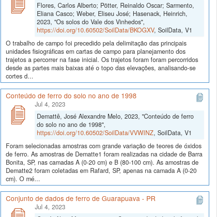
Flores, Carlos Alberto; Pötter, Reinaldo Oscar; Sarmento,
Eliana Casco; Weber, Eliseu José; Hasenack, Heinrich,
2023, "Os solos do Vale dos Vinhedos",
https://doi.org/10.60502/SoilData/BKOGXV
, SoilData, V1
O trabalho de campo foi precedido pela delimitação das principais
unidades fisiográficas em cartas de campo para planejamento dos
trajetos a percorrer na fase inicial. Os trajetos foram foram percorridos
desde as partes mais baixas até o topo das elevações, analisando-se
cortes d...
Conteúdo de ferro do solo no ano de 1998
Jul 4, 2023
Demattê, José Alexandre Melo, 2023, "Conteúdo de ferro
do solo no ano de 1998",
https://doi.org/10.60502/SoilData/VVWINZ
, SoilData, V1
Foram selecionadas amostras com grande variação de teores de óxidos
de ferro. As amostras de Dematte1 foram realizadas na cidade de Barra
Bonita, SP, nas camadas A (0-20 cm) e B (80-100 cm). As amostras de
Dematte2 foram coletadas em Rafard, SP, apenas na camada A (0-20
cm). O mé...
Conjunto de dados de ferro de Guarapuava - PR
Jul 4, 2023