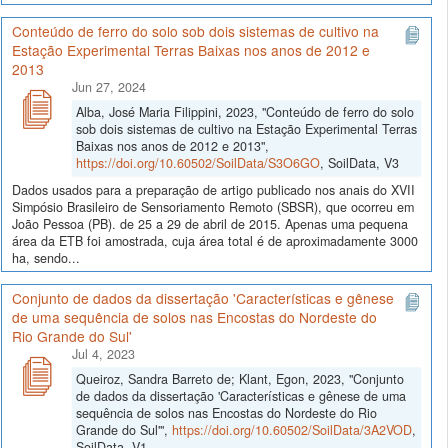
Conteúdo de ferro do solo sob dois sistemas de cultivo na
Estação Experimental Terras Baixas nos anos de 2012 e
2013
Jun 27, 2024
Alba, José Maria Filippini, 2023, "Conteúdo de ferro do solo
sob dois sistemas de cultivo na Estação Experimental Terras
Baixas nos anos de 2012 e 2013",
https://doi.org/10.60502/SoilData/S3O6GO
, SoilData, V3
Dados usados para a preparação de artigo publicado nos anais do XVII
Simpósio Brasileiro de Sensoriamento Remoto (SBSR), que ocorreu em
João Pessoa (PB). de 25 a 29 de abril de 2015. Apenas uma pequena
área da ETB foi amostrada, cuja área total é de aproximadamente 3000
ha, sendo...
Conjunto de dados da dissertação 'Características e gênese
de uma sequência de solos nas Encostas do Nordeste do
Rio Grande do Sul'
Jul 4, 2023
Queiroz, Sandra Barreto de; Klant, Egon, 2023, "Conjunto
de dados da dissertação 'Características e gênese de uma
sequência de solos nas Encostas do Nordeste do Rio
Grande do Sul'",
https://doi.org/10.60502/SoilData/3A2VOD
,
SoilData, V1