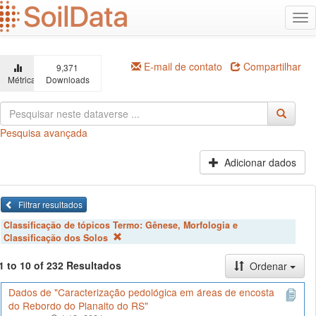
Ir
Alt
para
na
o
conteúdo
principal
E-mail de contato
Compartilhar
9,371
Métricas
Downloads
Pesquisa avançada
Adicionar dados
Filtrar resultados
Classificação de tópicos Termo:
Gênese, Morfologia e
Classificação dos Solos
1 to 10 of 232 Resultados
Ordenar
Dados de "Caracterização pedológica em áreas de encosta
do Rebordo do Planalto do RS"