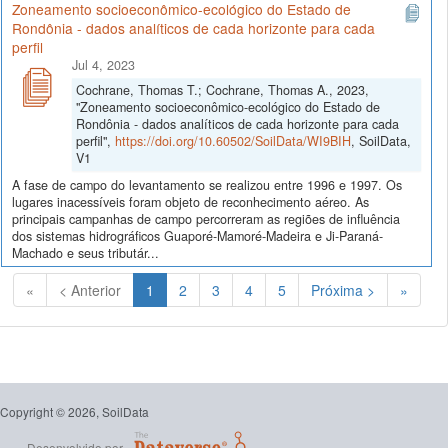
Zoneamento socioeconômico-ecológico do Estado de
Rondônia - dados analíticos de cada horizonte para cada
perfil
Jul 4, 2023
Cochrane, Thomas T.; Cochrane, Thomas A., 2023,
"Zoneamento socioeconômico-ecológico do Estado de
Rondônia - dados analíticos de cada horizonte para cada
perfil",
https://doi.org/10.60502/SoilData/WI9BIH
, SoilData,
V1
A fase de campo do levantamento se realizou entre 1996 e 1997. Os
lugares inacessíveis foram objeto de reconhecimento aéreo. As
principais campanhas de campo percorreram as regiões de influência
dos sistemas hidrográficos Guaporé-Mamoré-Madeira e Ji-Paraná-
Machado e seus tributár...
(Atual)
«
< Anterior
1
2
3
4
5
Próxima >
»
Copyright © 2026, SoilData
Desenvolvido por