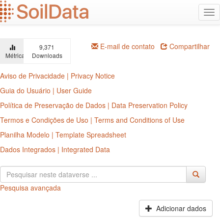
Ir
Alt
para
na
o
conteúdo
principal
E-mail de contato
Compartilhar
9,371
Métricas
Downloads
Aviso de Privacidade | Privacy Notice
Guia do Usuário | User Guide
Política de Preservação de Dados | Data Preservation Policy
Termos e Condições de Uso | Terms and Conditions of Use
Planilha Modelo | Template Spreadsheet
Dados Integrados | Integrated Data
Pesquisa avançada
Adicionar dados