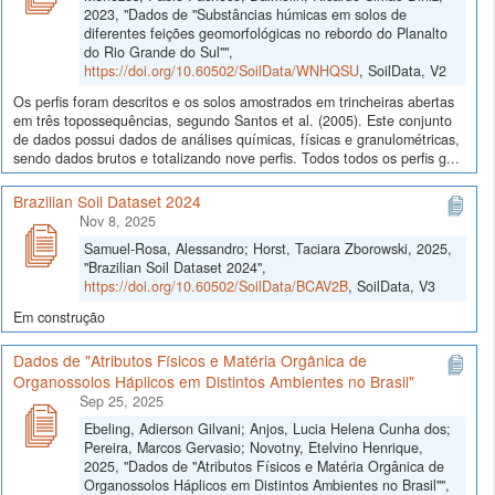
2023, "Dados de "Substâncias húmicas em solos de
diferentes feições geomorfológicas no rebordo do Planalto
do Rio Grande do Sul"",
https://doi.org/10.60502/SoilData/WNHQSU
, SoilData, V2
Os perfis foram descritos e os solos amostrados em trincheiras abertas
em três topossequências, segundo Santos et al. (2005). Este conjunto
de dados possui dados de análises químicas, físicas e granulométricas,
sendo dados brutos e totalizando nove perfis. Todos todos os perfis g...
Brazilian Soil Dataset 2024
Nov 8, 2025
Samuel-Rosa, Alessandro; Horst, Taciara Zborowski, 2025,
"Brazilian Soil Dataset 2024",
https://doi.org/10.60502/SoilData/BCAV2B
, SoilData, V3
Em construção
Dados de "Atributos Físicos e Matéria Orgânica de
Organossolos Háplicos em Distintos Ambientes no Brasil"
Sep 25, 2025
Ebeling, Adierson Gilvani; Anjos, Lucia Helena Cunha dos;
Pereira, Marcos Gervasio; Novotny, Etelvino Henrique,
2025, "Dados de "Atributos Físicos e Matéria Orgânica de
Organossolos Háplicos em Distintos Ambientes no Brasil"",