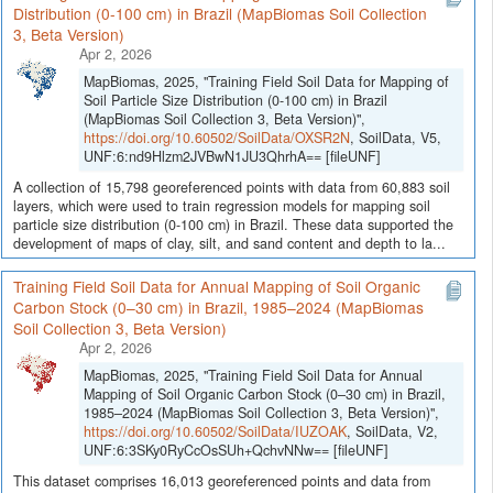
Distribution (0-100 cm) in Brazil (MapBiomas Soil Collection
3, Beta Version)
Apr 2, 2026
MapBiomas, 2025, "Training Field Soil Data for Mapping of
Soil Particle Size Distribution (0-100 cm) in Brazil
(MapBiomas Soil Collection 3, Beta Version)",
https://doi.org/10.60502/SoilData/OXSR2N
, SoilData, V5,
UNF:6:nd9Hlzm2JVBwN1JU3QhrhA== [fileUNF]
A collection of 15,798 georeferenced points with data from 60,883 soil
layers, which were used to train regression models for mapping soil
particle size distribution (0-100 cm) in Brazil. These data supported the
development of maps of clay, silt, and sand content and depth to la...
Training Field Soil Data for Annual Mapping of Soil Organic
Carbon Stock (0–30 cm) in Brazil, 1985–2024 (MapBiomas
Soil Collection 3, Beta Version)
Apr 2, 2026
MapBiomas, 2025, "Training Field Soil Data for Annual
Mapping of Soil Organic Carbon Stock (0–30 cm) in Brazil,
1985–2024 (MapBiomas Soil Collection 3, Beta Version)",
https://doi.org/10.60502/SoilData/IUZOAK
, SoilData, V2,
UNF:6:3SKy0RyCcOsSUh+QchvNNw== [fileUNF]
This dataset comprises 16,013 georeferenced points and data from