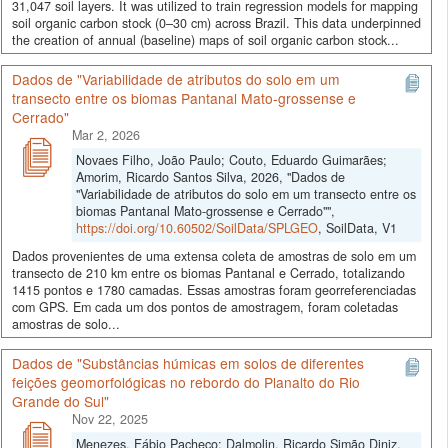
31,047 soil layers. It was utilized to train regression models for mapping
soil organic carbon stock (0–30 cm) across Brazil. This data underpinned
the creation of annual (baseline) maps of soil organic carbon stock...
Dados de "Variabilidade de atributos do solo em um
transecto entre os biomas Pantanal Mato-grossense e
Cerrado"
Mar 2, 2026
Novaes Filho, João Paulo; Couto, Eduardo Guimarães;
Amorim, Ricardo Santos Silva, 2026, "Dados de
"Variabilidade de atributos do solo em um transecto entre os
biomas Pantanal Mato-grossense e Cerrado"",
https://doi.org/10.60502/SoilData/SPLGEO
, SoilData, V1
Dados provenientes de uma extensa coleta de amostras de solo em um
transecto de 210 km entre os biomas Pantanal e Cerrado, totalizando
1415 pontos e 1780 camadas. Essas amostras foram georreferenciadas
com GPS. Em cada um dos pontos de amostragem, foram coletadas
amostras de solo...
Dados de "Substâncias húmicas em solos de diferentes
feições geomorfológicas no rebordo do Planalto do Rio
Grande do Sul"
Nov 22, 2025
Menezes, Fábio Pacheco; Dalmolin, Ricardo Simão Diniz,