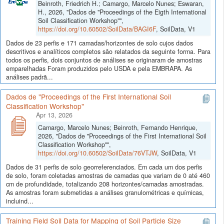
Beinroth, Friedrich H.; Camargo, Marcelo Nunes; Eswaran,
H., 2026, "Dados de "Proceedings of the Eigth International
Soil Classification Workshop"",
https://doi.org/10.60502/SoilData/BAGI6F
, SoilData, V1
Dados de 23 perfis e 171 camadas/horizontes de solo cujos dados
descritivos e analíticos completos são relatados da seguinte forma. Para
todos os perfis, dois conjuntos de análises se originaram de amostras
emparelhadas Foram produzidos pelo USDA e pela EMBRAPA. As
análises padrã...
Dados de "Proceedings of the First International Soil
Classification Workshop"
Apr 13, 2026
Camargo, Marcelo Nunes; Beinroth, Fernando Henrique,
2026, "Dados de "Proceedings of the First International Soil
Classification Workshop"",
https://doi.org/10.60502/SoilData/76VTJW
, SoilData, V1
Dados de 31 perfis de solo georreferenciados. Em cada um dos perfis
de solo, foram coletadas amostras de camadas que variam de 0 até 460
cm de profundidade, totalizando 208 horizontes/camadas amostradas.
As amostras foram submetidas a análises granulométricas e químicas,
incluind...
Training Field Soil Data for Mapping of Soil Particle Size