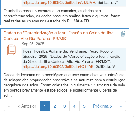
https://doi.org/10.60502/SoilData/ABJUMR
, SoilData, V1
O trabalho possui 8 eventos e 38 camadas, os dados são
georreferenciados, os dados possuem análise física e quimica, foram
realizadas as coletas nos estados do RJ, MA e PR.
Dados de "Caracterização e Identificação de Solos da Ilha
Carioca, Alto Rio Paraná, PR/MS"
Sep 25, 2025
Rosa, Rosalba Adriane da; Vendrame, Pedro Rodolfo
Siqueira, 2025, "Dados de "Caracterização e Identificação
de Solos da Ilha Carioca, Alto Rio Paraná, PR/MS"",
https://doi.org/10.60502/SoilData/IO1FAB
, SoilData, V1
Dados de levantamento pedológico que teve como objetivo a inferência
da relação das propriedades observáveis na natureza com a distribuição
geográfica dos solos. Foram coletados inicialmente 17 amostras de solo
em pontos previamente estabelecidos, e posteriormente 6 perfis de
sol...
(Atual)
«
< Anterior
1
2
3
4
5
Próxima >
»