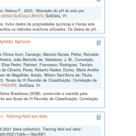
ra, Helena F., 2023, "Alteração do pH do solo por
10.60502/SoilData/LBK0VV
, SoilData, V1
. Inclui dados de propriedades químicas e físicas solo
cifica os métodos anaíticos utilizados. Os dados de pH...
Aptidão Agrícola
 Olmos Iturri; Camargo, Marcelo Nunes; Pötter, Reinaldo
iveira, João Bertoldo de; Valadares, J. M.; Conceição,
 Elias Pedro; Palmieri, Francesco; Rodrigues, Tarcísio
 de Oliveira; Peres, Roberto Nades; Duriez, Maria Amélia
sen de Magalhẽs; Araújo, Wilson Sant'Anna de; Paula,
, "Anais da III Reunião de Classificação, Correlação de
ta/YRGHPE
, SoilData, V1
olos Brasileiros (SISB), construído e mantido pela
te aos Anais da III Reunião de Classificação, Correlação
. Training field soil data
021 (beta collection). Training field soil data",
Q0fcYkfZ1YJ5A== [fileUNF]