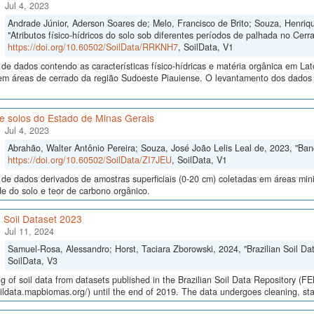
Jul 4, 2023
Andrade Júnior, Aderson Soares de; Melo, Francisco de Brito; Souza, Henriq
"Atributos físico-hídricos do solo sob diferentes períodos de palhada no Cer
https://doi.org/10.60502/SoilData/RRKNH7
, SoilData, V1
de dados contendo as características físico-hídricas e matéria orgânica em La
em áreas de cerrado da região Sudoeste Piauiense. O levantamento dos dados 
e solos do Estado de Minas Gerais
Jul 4, 2023
Abrahão, Walter Antônio Pereira; Souza, José João Lelis Leal de, 2023, "Ba
https://doi.org/10.60502/SoilData/ZI7JEU
, SoilData, V1
de dados derivados de amostras superficiais (0-20 cm) coletadas em áreas mi
de do solo e teor de carbono orgânico.
n Soil Dataset 2023
Jul 11, 2024
Samuel-Rosa, Alessandro; Horst, Taciara Zborowski, 2024, "Brazilian Soil Da
SoilData, V3
g of soil data from datasets published in the Brazilian Soil Data Repository (F
oildata.mapbiomas.org/) until the end of 2019. The data undergoes cleaning, st