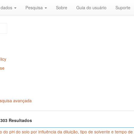
r dados
Pesquisa
Sobre
Guia do usuário
Suporte
licy
Use
squisa avançada
f 303 Resultados
o do pH do solo por influência da diluição, tipo de solvente e tempo de