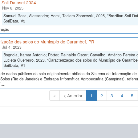
n Soil Dataset 2024
Nov 8, 2025
Samuel-Rosa, Alessandro; Horst, Taciara Zborowski, 2025, "Brazilian Soil Da
SoilData, V3
rução
rização dos solos do Município de Carambeí, PR
Jul 4, 2023
Bognola, Itamar Antonio; Pötter, Reinaldo Oscar; Carvalho, Américo Pereira d
Lucieta Guerreiro, 2023, "Caracterização dos solos do Município de Carambe
SoilData, V1
de dados públicos do solo originalmente obtidos do Sistema de Informação de S
olos (Rio de Janeiro) e Embrapa Informática Agropecuária (Campinas), referen
...
(Atual)
«
< Anterior
1
2
3
4
5