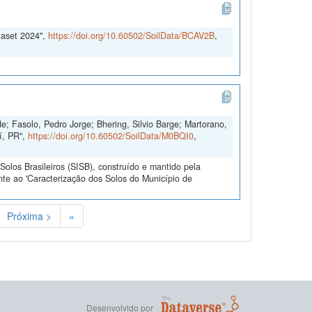
taset 2024",
https://doi.org/10.60502/SoilData/BCAV2B
,
e; Fasolo, Pedro Jorge; Bhering, Silvio Barge; Martorano,
í, PR",
https://doi.org/10.60502/SoilData/M0BQI0
,
olos Brasileiros (SISB), construído e mantido pela
te ao 'Caracterização dos Solos do Município de
Próxima >
»
Desenvolvido por