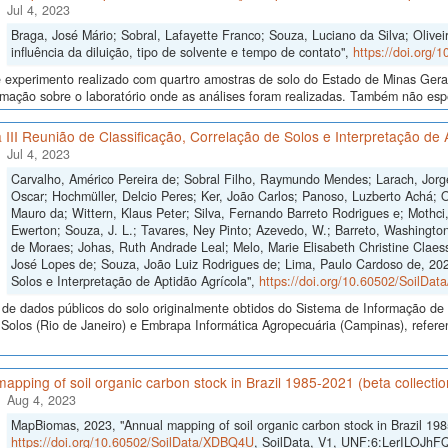
Jul 4, 2023
Braga, José Mário; Sobral, Lafayette Franco; Souza, Luciano da Silva; Olivei
influência da diluição, tipo de solvente e tempo de contato",
https://doi.org/
experimento realizado com quartro amostras de solo do Estado de Minas Gerais
mação sobre o laboratório onde as análises foram realizadas. Também não espe
 III Reunião de Classificação, Correlação de Solos e Interpretação de 
Jul 4, 2023
Carvalho, Américo Pereira de; Sobral Filho, Raymundo Mendes; Larach, Jorge
Oscar; Hochmüller, Delcio Peres; Ker, João Carlos; Panoso, Luzberto Achá; Ol
Mauro da; Wittern, Klaus Peter; Silva, Fernando Barreto Rodrigues e; Mothci,
Ewerton; Souza, J. L.; Tavares, Ney Pinto; Azevedo, W.; Barreto, Washington
de Moraes; Johas, Ruth Andrade Leal; Melo, Marie Elisabeth Christine Claes
José Lopes de; Souza, João Luiz Rodrigues de; Lima, Paulo Cardoso de, 2023
Solos e Interpretação de Aptidão Agrícola",
https://doi.org/10.60502/SoilDa
de dados públicos do solo originalmente obtidos do Sistema de Informação de S
olos (Rio de Janeiro) e Embrapa Informática Agropecuária (Campinas), referen
apping of soil organic carbon stock in Brazil 1985-2021 (beta collection)
Aug 4, 2023
MapBiomas, 2023, "Annual mapping of soil organic carbon stock in Brazil 1985-2
https://doi.org/10.60502/SoilData/XDBQ4U
, SoilData, V1, UNF:6:LerILOJhF