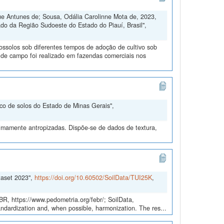
ue Antunes de; Sousa, Odália Carolinne Mota de, 2023,
rado da Região Sudoeste do Estado do Piauí, Brasil",
tossolos sob diferentes tempos de adoção de cultivo sob
de campo foi realizado em fazendas comerciais nos
nco de solos do Estado de Minas Gerais",
nimamente antropizadas. Dispõe-se de dados de textura,
taset 2023",
https://doi.org/10.60502/SoilData/TUI25K
,
EBR, https://www.pedometria.org/febr/; SoilData,
andardization and, when possible, harmonization. The res...