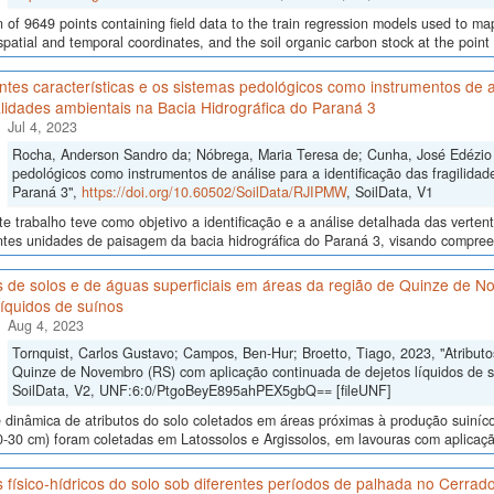
n of 9649 points containing field data to the train regression models used to map
spatial and temporal coordinates, and the soil organic carbon stock at the point
ntes características e os sistemas pedológicos como instrumentos de an
lidades ambientais na Bacia Hidrográfica do Paraná 3
Jul 4, 2023
Rocha, Anderson Sandro da; Nóbrega, Maria Teresa de; Cunha, José Edézio da
pedológicos como instrumentos de análise para a identificação das fragilidad
Paraná 3",
https://doi.org/10.60502/SoilData/RJIPMW
, SoilData, V1
e trabalho teve como objetivo a identificação e a análise detalhada das verten
ntes unidades de paisagem da bacia hidrográfica do Paraná 3, visando compreen
s de solos e de águas superficiais em áreas da região de Quinze de 
líquidos de suínos
Aug 4, 2023
Tornquist, Carlos Gustavo; Campos, Ben-Hur; Broetto, Tiago, 2023, "Atributo
Quinze de Novembro (RS) com aplicação continuada de dejetos líquidos de 
SoilData, V2, UNF:6:0/PtgoBeyE895ahPEX5gbQ== [fileUNF]
 dinâmica de atributos do solo coletados em áreas próximas à produção suiníc
0-30 cm) foram coletadas em Latossolos e Argissolos, em lavouras com aplicaçã
s físico-hídricos do solo sob diferentes períodos de palhada no Cerrad