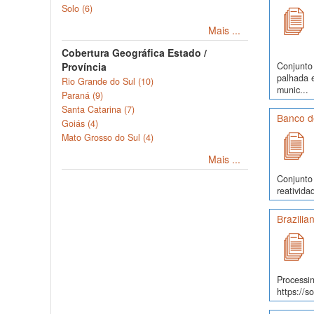
Solo (6)
Mais ...
Cobertura Geográfica Estado /
Província
Conjunto 
palhada 
Rio Grande do Sul (10)
munic...
Paraná (9)
Santa Catarina (7)
Banco d
Goiás (4)
Mato Grosso do Sul (4)
Mais ...
Conjunto 
reativida
Brazilia
Processin
https://s