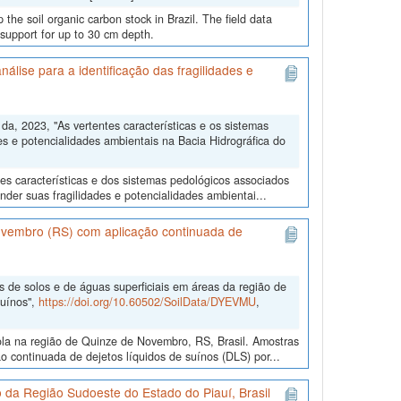
 the soil organic carbon stock in Brazil. The field data
 support for up to 30 cm depth.
álise para a identificação das fragilidades e
, 2023, "As vertentes características e os sistemas
es e potencialidades ambientais na Bacia Hidrográfica do
tes características e dos sistemas pedológicos associados
der suas fragilidades e potencialidades ambientai...
Novembro (RS) com aplicação continuada de
s de solos e de águas superficiais em áreas da região de
suínos",
https://doi.org/10.60502/SoilData/DYEVMU
,
ola na região de Quinze de Novembro, RS, Brasil. Amostras
o continuada de dejetos líquidos de suínos (DLS) por...
o da Região Sudoeste do Estado do Piauí, Brasil