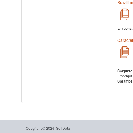
Brazilia
Em const
Caracte
Conjunto 
Embrapa S
Carambeí,
Copyright © 2026, SoilData