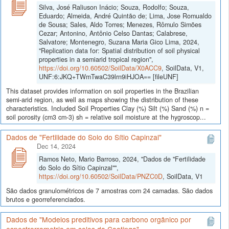
Silva, José Raliuson Inácio; Souza, Rodolfo; Souza,
Eduardo; Almeida, André Quintão de; Lima, Jose Romualdo
de Sousa; Sales, Aldo Torres; Menezes, Rômulo Simões
Cezar; Antonino, Antônio Celso Dantas; Calabrese,
Salvatore; Montenegro, Suzana Maria Gico Lima, 2024,
"Replication data for: Spatial distribution of soil physical
properties in a semiarid tropical region",
https://doi.org/10.60502/SoilData/X0ACC9
, SoilData, V1,
UNF:6:JKQ+TWmTwaC39lrn9iHJOA== [fileUNF]
This dataset provides information on soil properties in the Brazilian
semi-arid region, as well as maps showing the distribution of these
characteristics. Included Soil Properties Clay (%) Silt (%) Sand (%) n =
soil porosity (cm3 cm-3) sh = relative soil moisture at the hygroscop...
Dados de "Fertilidade do Solo do Sítio Capinzal"
Dec 14, 2024
Ramos Neto, Mario Barroso, 2024, "Dados de "Fertilidade
do Solo do Sítio Capinzal"",
https://doi.org/10.60502/SoilData/PNZC0D
, SoilData, V1
São dados granulométricos de 7 amostras com 24 camadas. São dados
brutos e georreferenciados.
Dados de "Modelos preditivos para carbono orgânico por