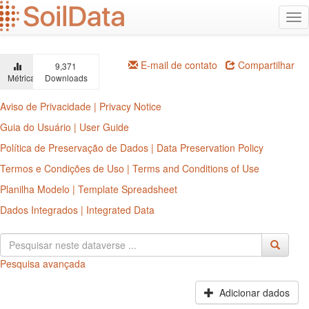
Ir
Alt
para
na
o
conteúdo
principal
E-mail de contato
Compartilhar
9,371
Métricas
Downloads
Aviso de Privacidade | Privacy Notice
Guia do Usuário | User Guide
Política de Preservação de Dados | Data Preservation Policy
Termos e Condições de Uso | Terms and Conditions of Use
Planilha Modelo | Template Spreadsheet
Dados Integrados | Integrated Data
Pesquisa avançada
Adicionar dados