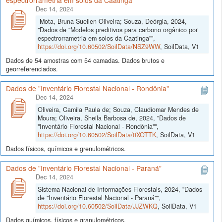
espectrorrametria em solos da Caatinga"
Dec 14, 2024
Mota, Bruna Suellen Oliveira; Souza, Deórgia, 2024,
"Dados de "Modelos preditivos para carbono orgânico por
espectrorrametria em solos da Caatinga"",
https://doi.org/10.60502/SoilData/NSZ9WW
, SoilData, V1
Dados de 54 amostras com 54 camadas. Dados brutos e
georreferenciados.
Dados de "Inventário Florestal Nacional - Rondônia"
Dec 14, 2024
Oliveira, Camila Paula de; Souza, Claudiomar Mendes de
Moura; Oliveira, Sheila Barbosa de, 2024, "Dados de
"Inventário Florestal Nacional - Rondônia"",
https://doi.org/10.60502/SoilData/0XOTTK
, SoilData, V1
Dados físicos, químicos e grenulométricos.
Dados de "Inventário Florestal Nacional - Paraná"
Dec 14, 2024
Sistema Nacional de Informações Florestais, 2024, "Dados
de "Inventário Florestal Nacional - Paraná"",
https://doi.org/10.60502/SoilData/JJZWKQ
, SoilData, V1
Dados químicos, físicos e granulométricos.