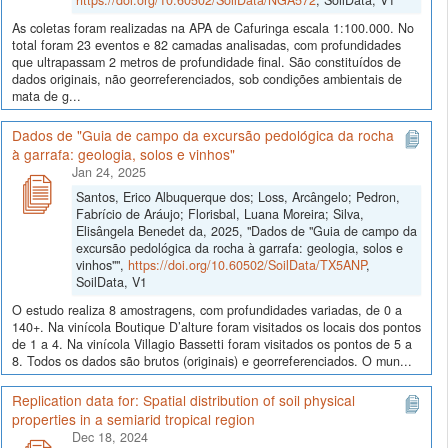
https://doi.org/10.60502/SoilData/NGA572
, SoilData, V1
As coletas foram realizadas na APA de Cafuringa escala 1:100.000. No
total foram 23 eventos e 82 camadas analisadas, com profundidades
que ultrapassam 2 metros de profundidade final. São constituídos de
dados originais, não georreferenciados, sob condições ambientais de
mata de g...
Dados de "Guia de campo da excursão pedológica da rocha
à garrafa: geologia, solos e vinhos"
Jan 24, 2025
Santos, Erico Albuquerque dos; Loss, Arcângelo; Pedron,
Fabrício de Aráujo; Florisbal, Luana Moreira; Silva,
Elisângela Benedet da, 2025, "Dados de "Guia de campo da
excursão pedológica da rocha à garrafa: geologia, solos e
vinhos"",
https://doi.org/10.60502/SoilData/TX5ANP
,
SoilData, V1
O estudo realiza 8 amostragens, com profundidades variadas, de 0 a
140+. Na vinícola Boutique D’alture foram visitados os locais dos pontos
de 1 a 4. Na vinícola Villagio Bassetti foram visitados os pontos de 5 a
8. Todos os dados são brutos (originais) e georreferenciados. O mun...
Replication data for: Spatial distribution of soil physical
properties in a semiarid tropical region
Dec 18, 2024