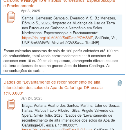
Carbono e Nitrogênio em Solos Nordestinos: Espectroscopia
e Fracionamento
Apr 8, 2025
Santos, Uemeson; Sampaio, Everardo V. S. B.; Menezes,
Rômulo S., 2025, "Impacto da Mudança de Uso da Terra
nos Estoques de Carbono e Nitrogênio em Solos
Nordestinos: Espectroscopia e Fracionamento",
https://doi.org/10.60502/SoilData/YOHSMZ
, SoilData, V1,
UNF:6:c68MAYVIIMavtxeL2CVSSw== [fileUNF]
Foram coletadas amostras de solo de 180 perfis coletados até 100 cm
de profundidade, totalizando aproximadamente 1118 amostras de
camadas com 10 ou 20 cm de espessura, abrangendo diferentes usos
da terra e classes de solo na grande área do bioma Caatinga. As
concentrações de carb...
Dados de "Levantamento de reconhecimento de alta
intensidade dos solos da Apa de Cafuringa-DF, escala
1:100.000"
Jan 24, 2025
Braga, Adriana Reatto dos Santos; Martins, Éder de Souza;
Farias, Marcus Fábio Ribeiro; Silva, Angelo Valverde da;
Spera, Sílvio Túlio, 2025, "Dados de "Levantamento de
reconhecimento de alta intensidade dos solos da Apa de
Cafuringa-DF, escala 1:100.000"",