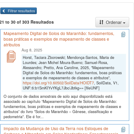
Filtrar resultados
21 to 30 of 303 Resultados
Ordenar
Mapeamento Digital de Solos do Maranhão: fundamentos,
boas práticas e exemplos de mapeamento de classes e
atributos
Aug 8, 2025
Horst, Taciara Zborowski; Mendonça-Santos, Maria de
Lourdes; Jean Michel Moura-Bueno; Samuel-Rosa,
Alessandro; Pretto, Ana Caroline, 2025, "Mapeamento
Digital de Solos do Maranhão: fundamentos, boas práticas
e exemplos de mapeamento de classes e atributos",
https://doi.org/10.60502/SoilData/HOIDT7
, SoilData, V1,
UNF:6:b1SmKIYvYKgL7Jbc/Jbtkg== [fileUNF]
O conjunto de dados amostrais de solo aqui disponibilizado está
associado ao capítulo “Mapeamento Digital de Solos do Maranhão:
fundamentos, boas práticas e exemplos de mapeamento de classes e
atributos” do livro "Solos do Maranhão – Gênese, classificação e
pedometria". Ele é for...
Impacto da Mudança de Uso da Terra nos Estoques de