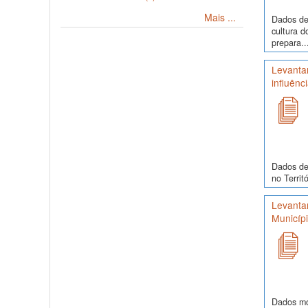
Mais ...
Dados de
cultura 
prepara..
Levanta
influênc
Dados de 
no Territ
Levanta
Municíp
Dados mor