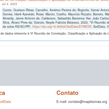
Jul 4, 2023
Curcio, Gustavo Ribas; Carvalho, Américo Pereira de; Bognola, Itamar Anto
Gomes, Iderê Azevedo; Rossi, Marcio; Coelho, Maurício Rizzato; Barreto, Wa
Almeida, Jaime Antonio de; Calderano, Sebastião Barreiros; Ker, João Carlo
Silva, Álvaro Pires da; Giarola, Neyde Fabíola Balarezo, 2023, "VI Reunião d
de solos RS/SC/PR",
https://doi.org/10.60502/SoilData/EYWESY
, SoilData, 
de dados referente à VI Reunião de Correlação, Classificação e Aplicação de 
.
ca
Contato
SoilData
E-mail: contato@mapbiomas.org