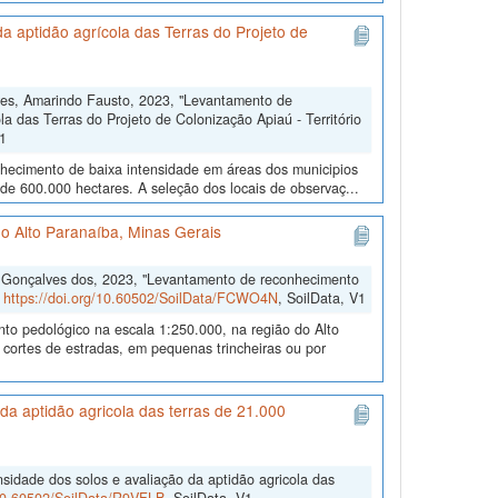
 aptidão agrícola das Terras do Projeto de
res, Amarindo Fausto, 2023, "Levantamento de
a das Terras do Projeto de Colonização Apiaú - Território
V1
nhecimento de baixa intensidade em áreas dos municipios
 de 600.000 hectares. A seleção dos locais de observaç...
o Alto Paranaíba, Minas Gerais
o Gonçalves dos, 2023, "Levantamento de reconhecimento
,
https://doi.org/10.60502/SoilData/FCWO4N
, SoilData, V1
nto pedológico na escala 1:250.000, na região do Alto
 cortes de estradas, em pequenas trincheiras ou por
a aptidão agricola das terras de 21.000
sidade dos solos e avaliação da aptidão agricola das