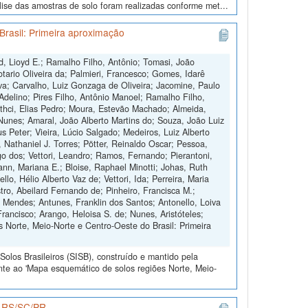
ise das amostras de solo foram realizadas conforme met...
Brasil: Primeira aproximação
d, Lioyd E.; Ramalho Filho, Antônio; Tomasi, João
otario Oliveira da; Palmieri, Francesco; Gomes, Idarê
ilva; Carvalho, Luiz Gonzaga de Oliveira; Jacomine, Paulo
 Adelino; Pires Filho, Antônio Manoel; Ramalho Filho,
othci, Elias Pedro; Moura, Estevão Machado; Almeida,
Nunes; Amaral, João Alberto Martins do; Souza, João Luiz
s Peter; Vieira, Lúcio Salgado; Medeiros, Luiz Alberto
, Nathaniel J. Torres; Pötter, Reinaldo Oscar; Pessoa,
 dos; Vettori, Leandro; Ramos, Fernando; Pierantoni,
nn, Mariana E.; Bloise, Raphael Minotti; Johas, Ruth
o, Hélio Alberto Vaz de; Vettori, Ida; Perreira, Maria
tro, Abeilard Fernando de; Pinheiro, Francisca M.;
o Mendes; Antunes, Franklin dos Santos; Antonello, Loiva
Francisco; Arango, Heloisa S. de; Nunes, Aristóteles;
 Norte, Meio-Norte e Centro-Oeste do Brasil: Primeira
olos Brasileiros (SISB), construído e mantido pela
nte ao 'Mapa esquemático de solos regiões Norte, Meio-
os RS/SC/PR