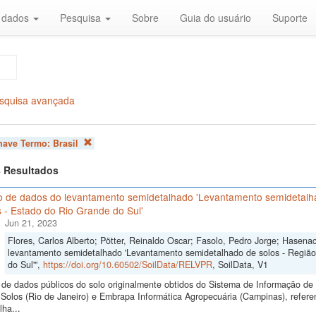
r dados
Pesquisa
Sobre
Guia do usuário
Suporte
squisa avançada
chave Termo:
Brasil
 8 Resultados
o de dados do levantamento semidetalhado 'Levantamento semidetalh
 - Estado do Rio Grande do Sul'
Jun 21, 2023
Flores, Carlos Alberto; Pötter, Reinaldo Oscar; Fasolo, Pedro Jorge; Hasena
levantamento semidetalhado 'Levantamento semidetalhado de solos - Regiã
do Sul'",
https://doi.org/10.60502/SoilData/RELVPR
, SoilData, V1
de dados públicos do solo originalmente obtidos do Sistema de Informação de S
Solos (Rio de Janeiro) e Embrapa Informática Agropecuária (Campinas), refer
ha...