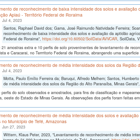
ento de reconhecimento de baixa intensidade dos solos e avaliação da
ção Apiaú - Território Federal de Roraima
Jul 4, 2023
Santos, Raphael David dos; Gama, José Raimundo Natividade Ferreira; Soa
reconhecimento de baixa intensidade dos solos e avaliação da aptidão agrícol
Federal de Roraima",
https://doi.org/10.60502/SoilData/AVVCAR
, SoilData, 
 21 amostras extra e 10 perfis de solo proveninentes de levantamento de reco
sta e Caracarai, no Terrritorio Federal de Roraima, abrangendo uma superficie
mento de reconhecimento de média intensidade dos solos da Região d
Jul 4, 2023
Motta, Paulo Emílio Ferreira da; Baruqui, Alfredo Melhem; Santos, Humbert
de média intensidade dos solos da Região do Alto Paranaíba, Minas Gerais"
perfis do solo observados e amostrados, para fins de classificação e mapeame
, oeste do Estado de Minas Gerais. As observações dos perfis foram feitas em
ento de reconhecimento de média intensidade dos solos e avaliação d
s no Município de Tefé, Amazonas
Jun 27, 2023
Wittern, Klaus Peter, 2023, "Levantamento de reconhecimento de média inten