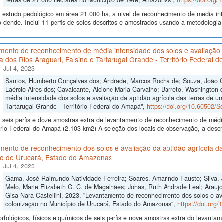
terras de 21.000 hectares no Município de Tefé, Amazonas",
https://doi.org
 estudo pedológico em área 21.000 ha, a nivel de reconhecimento de media int
do dende. Inclui 11 perfis de solos descritos e amostrados usando a metodolo
.
mento de reconhecimento de média intensidade dos solos e avaliação 
ia dos Rios Araguari, Falsino e Tartarugal Grande - Território Federal 
Jul 4, 2023
Santos, Humberto Gonçalves dos; Andrade, Marcos Rocha de; Souza, João Cri
Laércio Aires dos; Cavalcante, Alcione Maria Carvalho; Barreto, Washington
média intensidade dos solos e avaliação da aptidão agrícola das terras de um
Tartarugal Grande - Território Federal do Amapá",
https://doi.org/10.60502/
seis perfis e doze amostras extra de levantamento de reconhecimento de médi
ório Federal do Amapá (2.103 km2) A seleção dos locais de observação, a descr
mento de reconhecimento dos solos e avaliação da aptidão agrícola da
io de Urucará, Estado do Amazonas
Jul 4, 2023
Gama, José Raimundo Natividade Ferreira; Soares, Amarindo Fausto; Silva, 
Melo, Marie Elizabeth C. C. de Magalhães; Johas, Ruth Andrade Leal; Araujo,
Gisa Nara Castellini, 2023, "Levantamento de reconhecimento dos solos e av
colonização no Município de Urucará, Estado do Amazonas",
https://doi.org
fológicos, físicos e químicos de seis perfis e nove amostras extra do levant