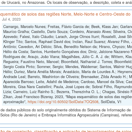
 de Urucará, no Amazonas. Os locais de observação, a descrição, coleta e anál
quemático de solos das regiões Norte, Meio-Norte e Centro-Oeste do 
Jul 4, 2023
Camargo, Marcelo Nunes; Freitas, Flávio Garcia de; Beek, Klass Jan; Garlan
Mauríco Gralha; Castello, Dario Souza; Cordeiro, Atanasio Alves; Silveira, Cl
Azevedo; Falesi, Italo Cláudio; Larach, Jorge Olmos Iturri; Rosatelli, José S
Klinger Tito; Santos, Raphael David dos; Inclan, Raul Suarez; Alvarez Filho,
Antônio; Cavedon, Ari Délcio; Silva, Benedito Nelson da; Hirano, Chyozo; M
Hélio da Costa; Santos, Humberto Gonçalves dos; Diniz, Jalcione Nazareno 
Rodrigues de; Araujo, João Viana; Magalhães, Júlio C. A. J. de; Wittern, Klau
Regueira; Faustino Neto, Manoel; Bloomfield, Nathaniel J. Torres; Bloomfield
Sergio Costa Pinto; Sommer, Sergio; Mendes, Waldemar; Santos, Walmir Hugo
Hélio; Duriez, Maria Amélia Morais; Anastácio, Maria de Lourdes A.; Heynema
Andrade Leal; Barreto, Washinton de Oliveira; Bremaeker, Zilda Amado H.; Mell
Aparecida Barroso; Leite, Adahil de Medeiros; Cardoso, Manoel da Silva; Cas
Moreira, Gisa Nara Castellini; Paula, José Lopes de; Sobral Filho, Raymund
Lizia; Carneiro, Luiz Rainho S.; Bezerra, Therezinha O. L.; Chagas, Sinésio 
Zikan, José Francisco Bizeray, 2023, "Mapa esquemático de solos das regiões
aproximação",
https://doi.org/10.60502/SoilData/7OQ508
, SoilData, V1
de dados públicos do solo originalmente obtidos do Sistema de Informação de S
olos (Rio de Janeiro) e Embrapa Informática Agropecuária (Campinas), refere
ão de correlação, classificação e aplicação de levantamentos de sol