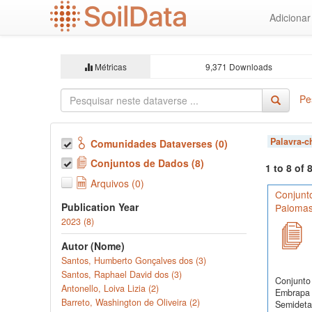
Ir
Adiciona
para
o
conteúdo
principal
Métricas
9,371 Downloads
Pe
Palavra-
Comunidades Dataverses (0)
Conjuntos de Dados (8)
1 to 8 of
Arquivos (0)
Conjunt
Publication Year
Palomas
2023 (8)
Autor (Nome)
Santos, Humberto Gonçalves dos (3)
Santos, Raphael David dos (3)
Conjunto 
Antonello, Loiva Lizia (2)
Embrapa 
Barreto, Washington de Oliveira (2)
Semidetal