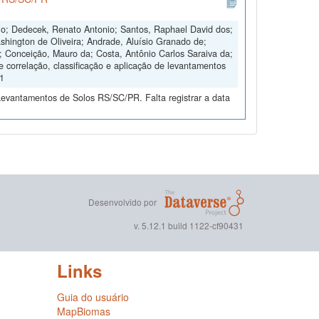
nio; Dedecek, Renato Antonio; Santos, Raphael David dos;
shington de Oliveira; Andrade, Aluísio Granado de;
s; Conceição, Mauro da; Costa, Antônio Carlos Saraiva da;
e correlação, classificação e aplicação de levantamentos
V1
Levantamentos de Solos RS/SC/PR. Falta registrar a data
Desenvolvido por
v. 5.12.1 build 1122-cf90431
Links
Guia do usuário
MapBiomas