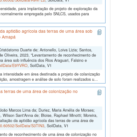
/10.60502/SoilData/R9VFLB
, SoilData, V1
ensidade, para implantação de projeto de exploração da
gia normalmente empregada pelo SNLCS, usados para
da aptidão agrícola das terras de uma área sob
do Amapá
stóstomo Duarte de; Antonello, Loiva Lizia; Santos,
 de Oliveira, 2023, "Levantamento de reconhecimento de
a área sob influência dos Rios Araguari, Falsino e
SoilData/E9YVRO
, SoilData, V1
a intensidade em área destinada a projeto de colanização
ição, amostragem e análise de solo foram realizados u...
s terras de uma área de colonização no
João Marcos Lima da; Duriez, Maria Amélia de Moraes;
 Wilson Sant'Anna de; Bloise, Raphael Minotti; Moreira,
aliação da aptidão agrícola das terras de uma área de
/10.60502/SoilData/S3TIN3
, SoilData, V1
amento de reconhecimento de uma área de colonização no