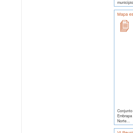
município
Mapa es
Conjunto 
Embrapa S
Norte...
VI Reuni