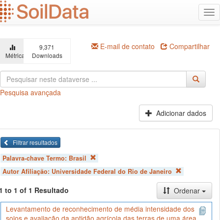
Ir
Alt
para
na
o
conteúdo
principal
E-mail de contato
Compartilhar
9,371
Métricas
Downloads
Pesquisa avançada
Adicionar dados
Filtrar resultados
Palavra-chave Termo:
Brasil
Autor Afiliação:
Universidade Federal do Rio de Janeiro
1 to 1 of 1 Resultado
Ordenar
Levantamento de reconhecimento de média intensidade dos
solos e avaliação da aptidão agrícola das terras de uma área