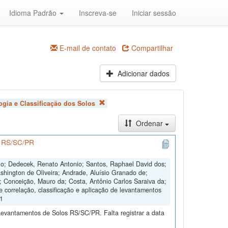
Idioma Padrão
Inscreva-se
Iniciar sessão
E-mail de contato
Compartilhar
Adicionar dados
ogia e Classificação dos Solos
Ordenar
os RS/SC/PR
nio; Dedecek, Renato Antonio; Santos, Raphael David dos;
shington de Oliveira; Andrade, Aluísio Granado de;
s; Conceição, Mauro da; Costa, Antônio Carlos Saraiva da;
e correlação, classificação e aplicação de levantamentos
V1
Levantamentos de Solos RS/SC/PR. Falta registrar a data