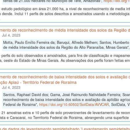
terras de 21.000 hectares no Município de Tefé, Amazonas",
https://doi.org
 estudo pedológico em área 21.000 ha, a nivel de reconhecimento de media int
do dende. Inclui 11 perfis de solos descritos e amostrados usando a metodolo
.
mento de reconhecimento de média intensidade dos solos da Região d
Jul 4, 2023
Motta, Paulo Emílio Ferreira da; Baruqui, Alfredo Melhem; Santos, Humbert
de média intensidade dos solos da Região do Alto Paranaíba, Minas Gerais"
perfis do solo observados e amostrados, para fins de classificação e mapeame
, oeste do Estado de Minas Gerais. As observações dos perfis foram feitas em
ento de reconhecimento de baixa intensidade dos solos e avaliação da
ção Apiaú - Território Federal de Roraima
Jul 4, 2023
Santos, Raphael David dos; Gama, José Raimundo Natividade Ferreira; Soa
reconhecimento de baixa intensidade dos solos e avaliação da aptidão agrícol
Federal de Roraima",
https://doi.org/10.60502/SoilData/AVVCAR
, SoilData, 
 21 amostras extra e 10 perfis de solo proveninentes de levantamento de reco
sta e Caracarai, no Terrritorio Federal de Roraima, abrangendo uma superficie
o de dados do levantamento semidetalhado 'Levantamento semidetalh