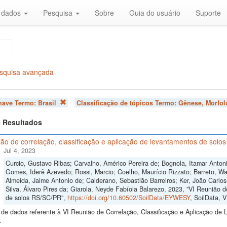
r dados
Pesquisa
Sobre
Guia do usuário
Suporte
squisa avançada
chave Termo:
Brasil
Classificação de tópicos Termo:
Gênese, Morfol
 8 Resultados
ão de correlação, classificação e aplicação de levantamentos de sol
Jul 4, 2023
Curcio, Gustavo Ribas; Carvalho, Américo Pereira de; Bognola, Itamar Anto
Gomes, Iderê Azevedo; Rossi, Marcio; Coelho, Maurício Rizzato; Barreto, Wa
Almeida, Jaime Antonio de; Calderano, Sebastião Barreiros; Ker, João Carlo
Silva, Álvaro Pires da; Giarola, Neyde Fabíola Balarezo, 2023, "VI Reunião d
de solos RS/SC/PR",
https://doi.org/10.60502/SoilData/EYWESY
, SoilData, 
de dados referente à VI Reunião de Correlação, Classificação e Aplicação de 
.