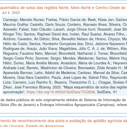
quemático de solos das regiões Norte, Meio-Norte e Centro-Oeste do 
Jul 4, 2023
Camargo, Marcelo Nunes; Freitas, Flávio Garcia de; Beek, Klass Jan; Garlan
Mauríco Gralha; Castello, Dario Souza; Cordeiro, Atanasio Alves; Silveira, Cl
Azevedo; Falesi, Italo Cláudio; Larach, Jorge Olmos Iturri; Rosatelli, José S
Klinger Tito; Santos, Raphael David dos; Inclan, Raul Suarez; Alvarez Filho,
Antônio; Cavedon, Ari Délcio; Silva, Benedito Nelson da; Hirano, Chyozo; M
Hélio da Costa; Santos, Humberto Gonçalves dos; Diniz, Jalcione Nazareno 
Rodrigues de; Araujo, João Viana; Magalhães, Júlio C. A. J. de; Wittern, Klau
Regueira; Faustino Neto, Manoel; Bloomfield, Nathaniel J. Torres; Bloomfield
Sergio Costa Pinto; Sommer, Sergio; Mendes, Waldemar; Santos, Walmir Hugo
Hélio; Duriez, Maria Amélia Morais; Anastácio, Maria de Lourdes A.; Heynema
Andrade Leal; Barreto, Washinton de Oliveira; Bremaeker, Zilda Amado H.; Mell
Aparecida Barroso; Leite, Adahil de Medeiros; Cardoso, Manoel da Silva; Cas
Moreira, Gisa Nara Castellini; Paula, José Lopes de; Sobral Filho, Raymund
Lizia; Carneiro, Luiz Rainho S.; Bezerra, Therezinha O. L.; Chagas, Sinésio 
Zikan, José Francisco Bizeray, 2023, "Mapa esquemático de solos das regiões
aproximação",
https://doi.org/10.60502/SoilData/7OQ508
, SoilData, V1
de dados públicos do solo originalmente obtidos do Sistema de Informação de S
olos (Rio de Janeiro) e Embrapa Informática Agropecuária (Campinas), refere
mento de reconhecimento dos solos e avaliação da aptidão agrícola da
io de Urucará, Estado do Amazonas