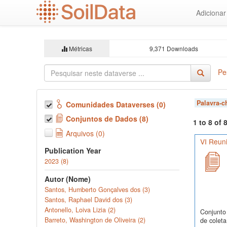
Ir
Adiciona
para
o
conteúdo
principal
Métricas
9,371 Downloads
Pe
Palavra-
Comunidades Dataverses (0)
Conjuntos de Dados (8)
1 to 8 of
Arquivos (0)
VI Reuni
Publication Year
2023 (8)
Autor (Nome)
Santos, Humberto Gonçalves dos (3)
Santos, Raphael David dos (3)
Antonello, Loiva Lizia (2)
Conjunto 
Barreto, Washington de Oliveira (2)
de coleta