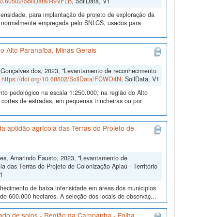
/10.60502/SoilData/R9VFLB
, SoilData, V1
ensidade, para implantação de projeto de exploração da
gia normalmente empregada pelo SNLCS, usados para
o Alto Paranaíba, Minas Gerais
o Gonçalves dos, 2023, "Levantamento de reconhecimento
,
https://doi.org/10.60502/SoilData/FCWO4N
, SoilData, V1
nto pedológico na escala 1:250.000, na região do Alto
 cortes de estradas, em pequenas trincheiras ou por
 aptidão agrícola das Terras do Projeto de
res, Amarindo Fausto, 2023, "Levantamento de
a das Terras do Projeto de Colonização Apiaú - Território
V1
nhecimento de baixa intensidade em áreas dos municipios
 de 600.000 hectares. A seleção dos locais de observaç...
ado de solos - Região da Campanha - Folha