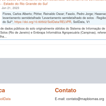
 - Estado do Rio Grande do Sul'
Jun 21, 2023
Flores, Carlos Alberto; Pötter, Reinaldo Oscar; Fasolo, Pedro Jorge; Hasena
levantamento semidetalhado 'Levantamento semidetalhado de solos - Regiã
do Sul'",
https://doi.org/10.60502/SoilData/RELVPR
, SoilData, V1
de dados públicos do solo originalmente obtidos do Sistema de Informação de S
Solos (Rio de Janeiro) e Embrapa Informática Agropecuária (Campinas), refer
ha...
ca
Contato
SoilData
E-mail: contato@mapbiomas.org