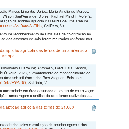
João Marcos Lima da; Duriez, Maria Amélia de Moraes;
 Wilson Sant'Anna de; Bloise, Raphael Minotti; Moreira,
aliação da aptidão agrícola das terras de uma área de
/10.60502/SoilData/S3TIN3
, SoilData, V1
amento de reconhecimento de uma área de colonização no
ise das amostras de solo foram realizadas conforme met...
da aptidão agrícola das terras de uma área sob
do Amapá
stóstomo Duarte de; Antonello, Loiva Lizia; Santos,
 de Oliveira, 2023, "Levantamento de reconhecimento de
a área sob influência dos Rios Araguari, Falsino e
SoilData/E9YVRO
, SoilData, V1
a intensidade em área destinada a projeto de colanização
ição, amostragem e análise de solo foram realizados u...
a aptidão agricola das terras de 21.000
sidade dos solos e avaliação da aptidão agricola das