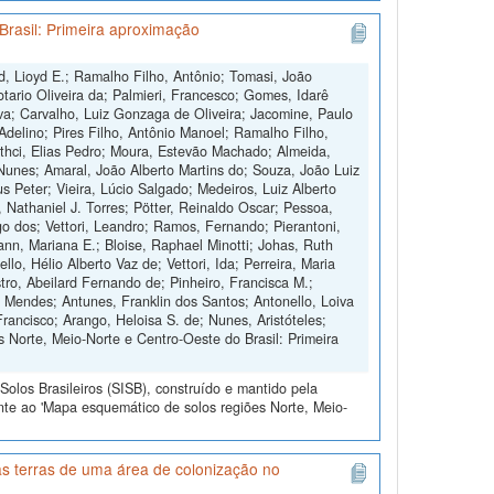
Brasil: Primeira aproximação
d, Lioyd E.; Ramalho Filho, Antônio; Tomasi, João
otario Oliveira da; Palmieri, Francesco; Gomes, Idarê
ilva; Carvalho, Luiz Gonzaga de Oliveira; Jacomine, Paulo
 Adelino; Pires Filho, Antônio Manoel; Ramalho Filho,
othci, Elias Pedro; Moura, Estevão Machado; Almeida,
Nunes; Amaral, João Alberto Martins do; Souza, João Luiz
s Peter; Vieira, Lúcio Salgado; Medeiros, Luiz Alberto
, Nathaniel J. Torres; Pötter, Reinaldo Oscar; Pessoa,
 dos; Vettori, Leandro; Ramos, Fernando; Pierantoni,
nn, Mariana E.; Bloise, Raphael Minotti; Johas, Ruth
o, Hélio Alberto Vaz de; Vettori, Ida; Perreira, Maria
tro, Abeilard Fernando de; Pinheiro, Francisca M.;
o Mendes; Antunes, Franklin dos Santos; Antonello, Loiva
Francisco; Arango, Heloisa S. de; Nunes, Aristóteles;
 Norte, Meio-Norte e Centro-Oeste do Brasil: Primeira
olos Brasileiros (SISB), construído e mantido pela
nte ao 'Mapa esquemático de solos regiões Norte, Meio-
s terras de uma área de colonização no