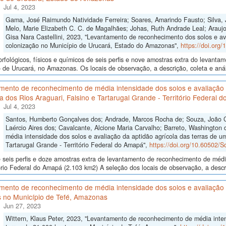
Jul 4, 2023
Gama, José Raimundo Natividade Ferreira; Soares, Amarindo Fausto; Silva, 
Melo, Marie Elizabeth C. C. de Magalhães; Johas, Ruth Andrade Leal; Araujo,
Gisa Nara Castellini, 2023, "Levantamento de reconhecimento dos solos e av
colonização no Município de Urucará, Estado do Amazonas",
https://doi.org
fológicos, físicos e químicos de seis perfis e nove amostras extra do levant
 de Urucará, no Amazonas. Os locais de observação, a descrição, coleta e anál
mento de reconhecimento de média intensidade dos solos e avaliação 
ia dos Rios Araguari, Falsino e Tartarugal Grande - Território Federal 
Jul 4, 2023
Santos, Humberto Gonçalves dos; Andrade, Marcos Rocha de; Souza, João Cri
Laércio Aires dos; Cavalcante, Alcione Maria Carvalho; Barreto, Washington
média intensidade dos solos e avaliação da aptidão agrícola das terras de um
Tartarugal Grande - Território Federal do Amapá",
https://doi.org/10.60502/
seis perfis e doze amostras extra de levantamento de reconhecimento de médi
ório Federal do Amapá (2.103 km2) A seleção dos locais de observação, a descr
ento de reconhecimento de média intensidade dos solos e avaliação d
s no Município de Tefé, Amazonas
Jun 27, 2023
Wittern, Klaus Peter, 2023, "Levantamento de reconhecimento de média inten