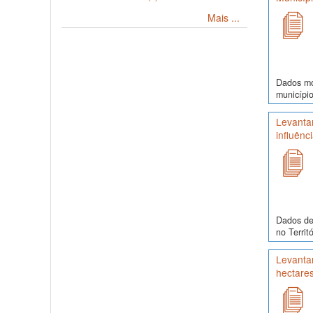
Mais ...
Dados mor
município
Levanta
influênc
Dados de 
no Territ
Levantam
hectare