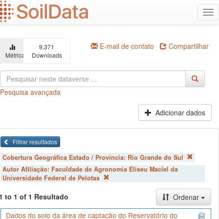
Ir
Alt
para
na
o
conteúdo
principal
E-mail de contato
Compartilhar
9,371
Métricas
Downloads
Pesquisa avançada
Adicionar dados
Filtrar resultados
Cobertura Geográfica Estado / Província:
Rio Grande do Sul
Autor Afiliação:
Faculdade de Agronomia Eliseu Maciel da
Universidade Federal de Pelotas
1 to 1 of 1 Resultado
Ordenar
Dados do solo da área de captação do Reservatório do