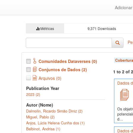
Ir
Adiciona
para
o
conteúdo
principal
Métricas
9,371 Downloads
Pe
Cobertura
Comunidades Dataverses (0)
Conjuntos de Dados (2)
1 to 2 of
Arquivos (0)
Dados d
Publication Year
2023 (2)
Autor (Nome)
Os objeti
Dalmolin, Ricardo Simão Diniz (2)
potencia
Miguel, Pablo (2)
d...
Anjos, Lúcia Helena Cunha dos (1)
Balbinot, Andrisa (1)
Dados d