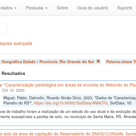
r dados
Pesquisa
Sobre
Guia do usuário
Suporte
squisa avançada
 Geográfica Estado / Província:
Rio Grande do Sul
Palavra-chave 
 2 Resultados
e "Caracterização pedológica em áreas de encosta do Rebordo do Pla
Oct 12, 2024
Miguel, Pablo; Dalmolin, Ricardo Simão Diniz, 2023, "Dados de "Caracteriz
Planalto do RS"",
https://doi.org/10.60502/SoilData/ANNOT6
, SoilData, V3
vos do trabalho foram a realização de um estudo do uso atual e da evolução do 
lmente susceptíveis a perdas de solo, no município de Santa Maria, RS. Atrav
o solo da área de captação do Reservatório do DNOS/CORSAN, Santa