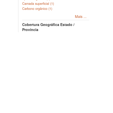
Camada superficial (1)
Carbono orgânico (1)
Mais ...
Cobertura Geográfica Estado /
Província
Rio Grande do Sul (2)
Copyright © 2026, SoilData
Sobre
Políti
Conheça o SoilData
Políticas 