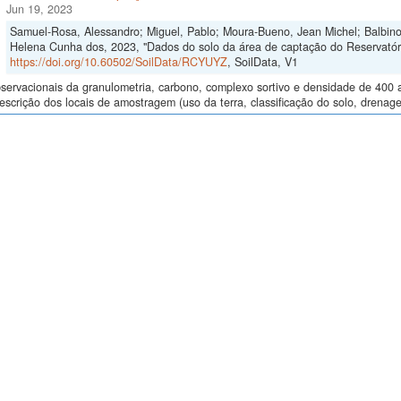
Jun 19, 2023
Samuel-Rosa, Alessandro; Miguel, Pablo; Moura-Bueno, Jean Michel; Balbinot
Helena Cunha dos, 2023, "Dados do solo da área de captação do Reservat
https://doi.org/10.60502/SoilData/RCYUYZ
, SoilData, V1
ervacionais da granulometria, carbono, complexo sortivo e densidade de 400 
descrição dos locais de amostragem (uso da terra, classificação do solo, drenage