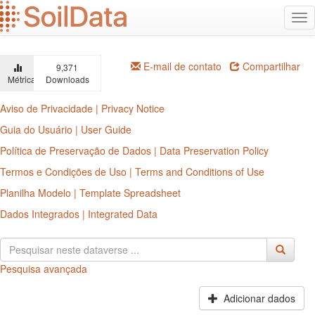
Ir
Alt
para
na
o
conteúdo
principal
E-mail de contato
Compartilhar
9,371
Métricas
Downloads
Aviso de Privacidade | Privacy Notice
Guia do Usuário | User Guide
Política de Preservação de Dados | Data Preservation Policy
Termos e Condições de Uso | Terms and Conditions of Use
Planilha Modelo | Template Spreadsheet
Dados Integrados | Integrated Data
Pesquisa avançada
Adicionar dados