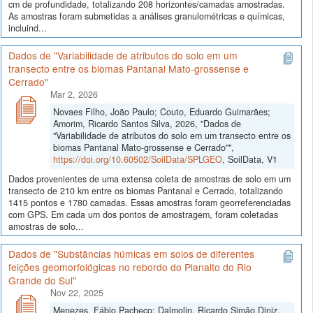
cm de profundidade, totalizando 208 horizontes/camadas amostradas.
As amostras foram submetidas a análises granulométricas e químicas,
incluind...
Dados de "Variabilidade de atributos do solo em um
transecto entre os biomas Pantanal Mato-grossense e
Cerrado"
Mar 2, 2026
Novaes Filho, João Paulo; Couto, Eduardo Guimarães;
Amorim, Ricardo Santos Silva, 2026, "Dados de
"Variabilidade de atributos do solo em um transecto entre os
biomas Pantanal Mato-grossense e Cerrado"",
https://doi.org/10.60502/SoilData/SPLGEO
, SoilData, V1
Dados provenientes de uma extensa coleta de amostras de solo em um
transecto de 210 km entre os biomas Pantanal e Cerrado, totalizando
1415 pontos e 1780 camadas. Essas amostras foram georreferenciadas
com GPS. Em cada um dos pontos de amostragem, foram coletadas
amostras de solo...
Dados de "Substâncias húmicas em solos de diferentes
feições geomorfológicas no rebordo do Planalto do Rio
Grande do Sul"
Nov 22, 2025
Menezes, Fábio Pacheco; Dalmolin, Ricardo Simão Diniz,