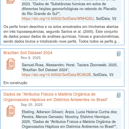
2023, "Dados de "Substâncias húmicas em solos de
diferentes feições geomorfológicas no rebordo do Planalto
do Rio Grande do Sul"",
https://doi.org/10.60502/SoilData/WNHQSU
, SoilData, V2
Os perfis foram descritos e os solos amostrados em trincheiras abertas
em três topossequências, segundo Santos et al. (2005). Este conjunto
de dados possui dados de análises químicas, físicas e granulométricas,
sendo dados brutos e totalizando nove perfis. Todos todos os perfis g...
Brazilian Soil Dataset 2024
Nov 8, 2025
Samuel-Rosa, Alessandro; Horst, Taciara Zborowski, 2025,
"Brazilian Soil Dataset 2024",
https://doi.org/10.60502/SoilData/BCAV2B
, SoilData, V3
Em construção
Dados de "Atributos Físicos e Matéria Orgânica de
Organossolos Háplicos em Distintos Ambientes no Brasil"
Sep 25, 2025
Ebeling, Adierson Gilvani; Anjos, Lucia Helena Cunha dos;
Pereira, Marcos Gervasio; Novotny, Etelvino Henrique,
2025, "Dados de "Atributos Físicos e Matéria Orgânica de
Organossolos Háplicos em Distintos Ambientes no Brasil"",