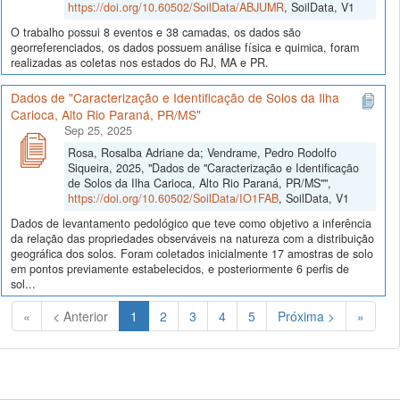
https://doi.org/10.60502/SoilData/ABJUMR
, SoilData, V1
O trabalho possui 8 eventos e 38 camadas, os dados são
georreferenciados, os dados possuem análise física e quimica, foram
realizadas as coletas nos estados do RJ, MA e PR.
Dados de "Caracterização e Identificação de Solos da Ilha
Carioca, Alto Rio Paraná, PR/MS"
Sep 25, 2025
Rosa, Rosalba Adriane da; Vendrame, Pedro Rodolfo
Siqueira, 2025, "Dados de "Caracterização e Identificação
de Solos da Ilha Carioca, Alto Rio Paraná, PR/MS"",
https://doi.org/10.60502/SoilData/IO1FAB
, SoilData, V1
Dados de levantamento pedológico que teve como objetivo a inferência
da relação das propriedades observáveis na natureza com a distribuição
geográfica dos solos. Foram coletados inicialmente 17 amostras de solo
em pontos previamente estabelecidos, e posteriormente 6 perfis de
sol...
(Atual)
«
< Anterior
1
2
3
4
5
Próxima >
»