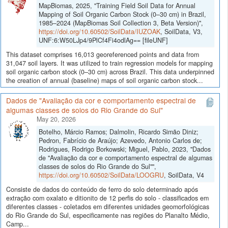
MapBiomas, 2025, "Training Field Soil Data for Annual
Mapping of Soil Organic Carbon Stock (0–30 cm) in Brazil,
1985–2024 (MapBiomas Soil Collection 3, Beta Version)",
https://doi.org/10.60502/SoilData/IUZOAK
, SoilData, V3,
UNF:6:W50LJp4/9PlCf4Fi4odlAg== [fileUNF]
This dataset comprises 16,013 georeferenced points and data from
31,047 soil layers. It was utilized to train regression models for mapping
soil organic carbon stock (0–30 cm) across Brazil. This data underpinned
the creation of annual (baseline) maps of soil organic carbon stock...
Dados de "Avaliação da cor e comportamento espectral de
algumas classes de solos do Rio Grande do Sul"
May 20, 2026
Botelho, Márcio Ramos; Dalmolin, Ricardo Simão Diniz;
Pedron, Fabrício de Araújo; Azevedo, Antonio Carlos de;
Rodrigues, Rodrigo Borkowski; Miguel, Pablo, 2023, "Dados
de "Avaliação da cor e comportamento espectral de algumas
classes de solos do Rio Grande do Sul"",
https://doi.org/10.60502/SoilData/LOOGRU
, SoilData, V4
Consiste de dados do conteúdo de ferro do solo determinado após
extração com oxalato e ditionito de 12 perfis do solo - classificados em
diferentes classes - coletados em diferentes unidades geomorfológicas
do Rio Grande do Sul, especificamente nas regiões do Planalto Médio,
Camp...