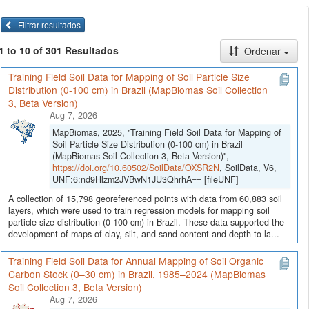
Filtrar resultados
1 to 10 of 301 Resultados
Ordenar
Training Field Soil Data for Mapping of Soil Particle Size
Distribution (0-100 cm) in Brazil (MapBiomas Soil Collection
3, Beta Version)
Aug 7, 2026
MapBiomas, 2025, "Training Field Soil Data for Mapping of
Soil Particle Size Distribution (0-100 cm) in Brazil
(MapBiomas Soil Collection 3, Beta Version)",
https://doi.org/10.60502/SoilData/OXSR2N
, SoilData, V6,
UNF:6:nd9Hlzm2JVBwN1JU3QhrhA== [fileUNF]
A collection of 15,798 georeferenced points with data from 60,883 soil
layers, which were used to train regression models for mapping soil
particle size distribution (0-100 cm) in Brazil. These data supported the
development of maps of clay, silt, and sand content and depth to la...
Training Field Soil Data for Annual Mapping of Soil Organic
Carbon Stock (0–30 cm) in Brazil, 1985–2024 (MapBiomas
Soil Collection 3, Beta Version)
Aug 7, 2026