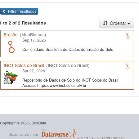
Filtrar resultados
1 to 2 of 2 Resultados
Ordenar
Erosão
(MapBiomas)
Sep 17, 2025
Comunidade Brasileira de Dados de Erosão do Solo
INCT Solos do Brasil
(INCT Solos do Brasil)
Apr 27, 2026
Repositório de Dados de Solo do INCT Solos do Brasil
Acesse: https://www.inct.solos.ufv.br
Copyright © 2026, SoilData
Desenvolvido por
v. 5.12.1 build 1122-cf90431