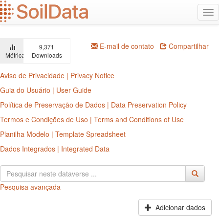
Ir
Alt
para
na
o
conteúdo
principal
E-mail de contato
Compartilhar
9,371
Métricas
Downloads
Aviso de Privacidade | Privacy Notice
Guia do Usuário | User Guide
Política de Preservação de Dados | Data Preservation Policy
Termos e Condições de Uso | Terms and Conditions of Use
Planilha Modelo | Template Spreadsheet
Dados Integrados | Integrated Data
Pesquisa avançada
Adicionar dados