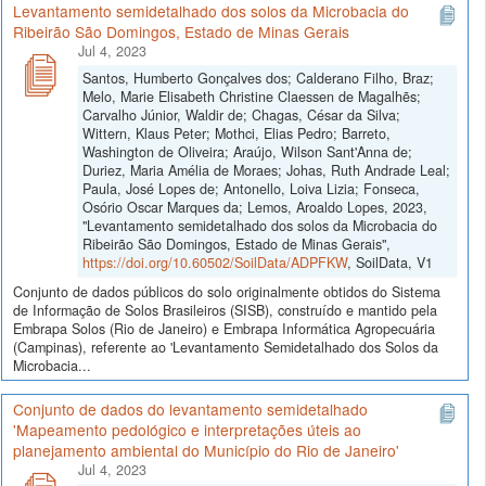
Levantamento semidetalhado dos solos da Microbacia do
Ribeirão São Domingos, Estado de Minas Gerais
Jul 4, 2023
Santos, Humberto Gonçalves dos; Calderano Filho, Braz;
Melo, Marie Elisabeth Christine Claessen de Magalhẽs;
Carvalho Júnior, Waldir de; Chagas, César da Silva;
Wittern, Klaus Peter; Mothci, Elias Pedro; Barreto,
Washington de Oliveira; Araújo, Wilson Sant'Anna de;
Duriez, Maria Amélia de Moraes; Johas, Ruth Andrade Leal;
Paula, José Lopes de; Antonello, Loiva Lizia; Fonseca,
Osório Oscar Marques da; Lemos, Aroaldo Lopes, 2023,
"Levantamento semidetalhado dos solos da Microbacia do
Ribeirão São Domingos, Estado de Minas Gerais",
https://doi.org/10.60502/SoilData/ADPFKW
, SoilData, V1
Conjunto de dados públicos do solo originalmente obtidos do Sistema
de Informação de Solos Brasileiros (SISB), construído e mantido pela
Embrapa Solos (Rio de Janeiro) e Embrapa Informática Agropecuária
(Campinas), referente ao 'Levantamento Semidetalhado dos Solos da
Microbacia...
Conjunto de dados do levantamento semidetalhado
'Mapeamento pedológico e interpretações úteis ao
planejamento ambiental do Município do Rio de Janeiro'
Jul 4, 2023