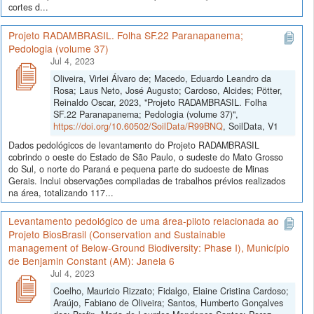
cortes d...
Projeto RADAMBRASIL. Folha SF.22 Paranapanema;
Pedologia (volume 37)
Jul 4, 2023
Oliveira, Virlei Álvaro de; Macedo, Eduardo Leandro da
Rosa; Laus Neto, José Augusto; Cardoso, Alcides; Pötter,
Reinaldo Oscar, 2023, "Projeto RADAMBRASIL. Folha
SF.22 Paranapanema; Pedologia (volume 37)",
https://doi.org/10.60502/SoilData/R99BNQ
, SoilData, V1
Dados pedológicos de levantamento do Projeto RADAMBRASIL
cobrindo o oeste do Estado de São Paulo, o sudeste do Mato Grosso
do Sul, o norte do Paraná e pequena parte do sudoeste de Minas
Gerais. Inclui observações compiladas de trabalhos prévios realizados
na área, totalizando 117...
Levantamento pedológico de uma área-piloto relacionada ao
Projeto BiosBrasil (Conservation and Sustainable
management of Below-Ground Biodiversity: Phase I), Município
de Benjamin Constant (AM): Janela 6
Jul 4, 2023
Coelho, Mauricio Rizzato; Fidalgo, Elaine Cristina Cardoso;
Araújo, Fabiano de Oliveira; Santos, Humberto Gonçalves