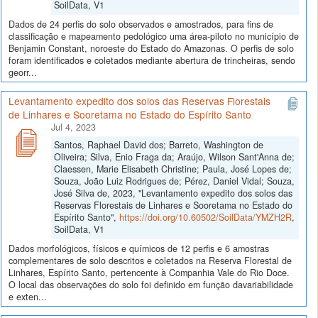
SoilData, V1
Dados de 24 perfis do solo observados e amostrados, para fins de
classificação e mapeamento pedológico uma área-piloto no município de
Benjamin Constant, noroeste do Estado do Amazonas. O perfis de solo
foram identificados e coletados mediante abertura de trincheiras, sendo
georr...
Levantamento expedito dos solos das Reservas Florestais
de Linhares e Sooretama no Estado do Espírito Santo
Jul 4, 2023
Santos, Raphael David dos; Barreto, Washington de
Oliveira; Silva, Enio Fraga da; Araújo, Wilson Sant'Anna de;
Claessen, Marie Elisabeth Christine; Paula, José Lopes de;
Souza, João Luiz Rodrigues de; Pérez, Daniel Vidal; Souza,
José Silva de, 2023, "Levantamento expedito dos solos das
Reservas Florestais de Linhares e Sooretama no Estado do
Espírito Santo",
https://doi.org/10.60502/SoilData/YMZH2R
,
SoilData, V1
Dados morfológicos, físicos e químicos de 12 perfis e 6 amostras
complementares de solo descritos e coletados na Reserva Florestal de
Linhares, Espírito Santo, pertencente à Companhia Vale do Rio Doce.
O local das observações do solo foi definido em função davariabilidade
e exten...