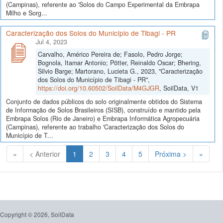
(Campinas), referente ao 'Solos do Campo Experimental da Embrapa
Milho e Sorg...
Caracterização dos Solos do Município de Tibagi - PR
Jul 4, 2023
Carvalho, Américo Pereira de; Fasolo, Pedro Jorge;
Bognola, Itamar Antonio; Pötter, Reinaldo Oscar; Bhering,
Silvio Barge; Martorano, Lucieta G., 2023, "Caracterização
dos Solos do Município de Tibagi - PR",
https://doi.org/10.60502/SoilData/M4GJGR
, SoilData, V1
Conjunto de dados públicos do solo originalmente obtidos do Sistema
de Informação de Solos Brasileiros (SISB), construído e mantido pela
Embrapa Solos (Rio de Janeiro) e Embrapa Informática Agropecuária
(Campinas), referente ao trabalho 'Caracterização dos Solos do
Município de T...
(Atual)
«
< Anterior
1
2
3
4
5
Próxima >
»
Copyright © 2026, SoilData