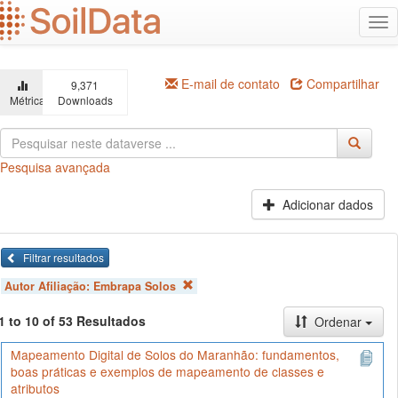
Ir
Alt
para
na
o
conteúdo
principal
E-mail de contato
Compartilhar
9,371
Métricas
Downloads
Pesquisa avançada
Adicionar dados
Filtrar resultados
Autor Afiliação:
Embrapa Solos
1 to 10 of 53 Resultados
Ordenar
Mapeamento Digital de Solos do Maranhão: fundamentos,
boas práticas e exemplos de mapeamento de classes e
atributos