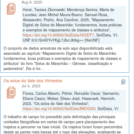
Aug 8, 2025
Horst, Taciara Zborowski; Mendonça-Santos, Maria de
Lourdes; Jean Michel Moura-Bueno; Samuel-Rosa,
Alessandro; Pretto, Ana Caroline, 2025, "Mapeamento
Digital de Solos do Maranhão: fundamentos, boas práticas
e exemplos de mapeamento de classes e atributos",
https://doi.org/10.60502/SoilData/HOIDT7
, SoilData, V1,
UNF:6:b1SmKIYvYKgL7Jbc/Jbtkg== [fileUNF]
O conjunto de dados amostrais de solo aqui disponibilizado está
associado ao capítulo “Mapeamento Digital de Solos do Maranhão:
fundamentos, boas práticas e exemplos de mapeamento de classes e
atributos” do livro "Solos do Maranhão – Gênese, classificação e
pedometria". Ele é for...
Os solos do Vale dos Vinhedos
Jul 4, 2023
Flores, Carlos Alberto; Pötter, Reinaldo Oscar; Sarmento,
Eliana Casco; Weber, Eliseu José; Hasenack, Heinrich,
2023, "Os solos do Vale dos Vinhedos",
https://doi.org/10.60502/SoilData/BKOGXV
, SoilData, V1
O trabalho de campo foi precedido pela delimitação das principais
unidades fisiográficas em cartas de campo para planejamento dos
trajetos a percorrer na fase inicial. Os trajetos foram foram percorridos
desde as partes mais baixas até o topo das elevações, analisando-se