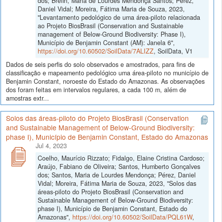
dos; Brefin, Maria de Lourdes Mendonça Santos; Perez,
Daniel Vidal; Moreira, Fátima Maria de Souza, 2023,
"Levantamento pedológico de uma área-piloto relacionada
ao Projeto BiosBrasil (Conservation and Sustainable
management of Below-Ground Biodiversity: Phase I),
Município de Benjamin Constant (AM): Janela 6",
https://doi.org/10.60502/SoilData/7ALIZZ
, SoilData, V1
Dados de seis perfis do solo observados e amostrados, para fins de
classificação e mapeamento pedológico uma área-piloto no município de
Benjamin Constant, noroeste do Estado do Amazonas. As observações
dos foram feitas em intervalos regulares, a cada 100 m, além de
amostras extr...
Solos das áreas-piloto do Projeto BiosBrasil (Conservation
and Sustainable Management of Below-Ground Biodiversity:
phase I), Município de Benjamin Constant, Estado do Amazonas
Jul 4, 2023
Coelho, Maurício Rizzato; Fidalgo, Elaine Cristina Cardoso;
Araújo, Fabiano de Oliveira; Santos, Humberto Gonçalves
dos; Santos, Maria de Lourdes Mendonça; Pérez, Daniel
Vidal; Moreira, Fátima Maria de Souza, 2023, "Solos das
áreas-piloto do Projeto BiosBrasil (Conservation and
Sustainable Management of Below-Ground Biodiversity:
phase I), Município de Benjamin Constant, Estado do
Amazonas",
https://doi.org/10.60502/SoilData/PQL61W
,