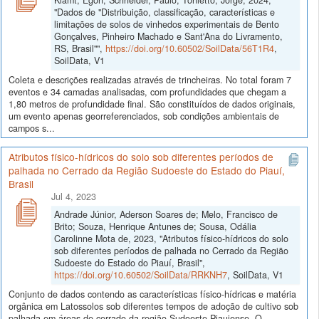
"Dados de "Distribuição, classificação, características e
limitações de solos de vinhedos experimentais de Bento
Gonçalves, Pinheiro Machado e Sant'Ana do Livramento,
RS, Brasil"",
https://doi.org/10.60502/SoilData/56T1R4
,
SoilData, V1
Coleta e descrições realizadas através de trincheiras. No total foram 7
eventos e 34 camadas analisadas, com profundidades que chegam a
1,80 metros de profundidade final. São constituídos de dados originais,
um evento apenas georreferenciados, sob condições ambientais de
campos s...
Atributos físico-hídricos do solo sob diferentes períodos de
palhada no Cerrado da Região Sudoeste do Estado do Piauí,
Brasil
Jul 4, 2023
Andrade Júnior, Aderson Soares de; Melo, Francisco de
Brito; Souza, Henrique Antunes de; Sousa, Odália
Carolinne Mota de, 2023, "Atributos físico-hídricos do solo
sob diferentes períodos de palhada no Cerrado da Região
Sudoeste do Estado do Piauí, Brasil",
https://doi.org/10.60502/SoilData/RRKNH7
, SoilData, V1
Conjunto de dados contendo as características físico-hídricas e matéria
orgânica em Latossolos sob diferentes tempos de adoção de cultivo sob
palhada em áreas de cerrado da região Sudoeste Piauiense. O