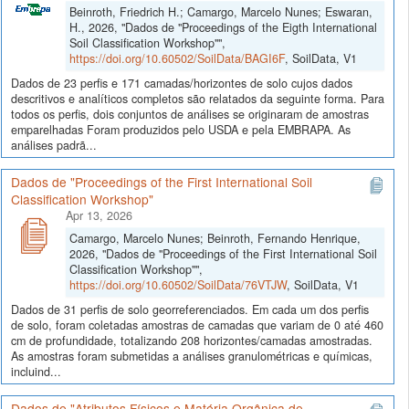
Beinroth, Friedrich H.; Camargo, Marcelo Nunes; Eswaran,
H., 2026, "Dados de "Proceedings of the Eigth International
Soil Classification Workshop"",
https://doi.org/10.60502/SoilData/BAGI6F
, SoilData, V1
Dados de 23 perfis e 171 camadas/horizontes de solo cujos dados
descritivos e analíticos completos são relatados da seguinte forma. Para
todos os perfis, dois conjuntos de análises se originaram de amostras
emparelhadas Foram produzidos pelo USDA e pela EMBRAPA. As
análises padrã...
Dados de "Proceedings of the First International Soil
Classification Workshop"
Apr 13, 2026
Camargo, Marcelo Nunes; Beinroth, Fernando Henrique,
2026, "Dados de "Proceedings of the First International Soil
Classification Workshop"",
https://doi.org/10.60502/SoilData/76VTJW
, SoilData, V1
Dados de 31 perfis de solo georreferenciados. Em cada um dos perfis
de solo, foram coletadas amostras de camadas que variam de 0 até 460
cm de profundidade, totalizando 208 horizontes/camadas amostradas.
As amostras foram submetidas a análises granulométricas e químicas,
incluind...
Dados de "Atributos Físicos e Matéria Orgânica de