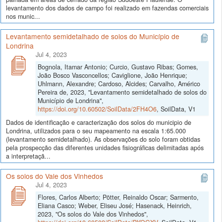
levantamento dos dados de campo foi realizado em fazendas comerciais
nos munic...
Levantamento semidetalhado de solos do Município de
Londrina
Jul 4, 2023
Bognola, Itamar Antonio; Curcio, Gustavo Ribas; Gomes,
João Bosco Vasconcellos; Caviglione, João Henrique;
Uhlmann, Alexandre; Cardoso, Alcides; Carvalho, Américo
Pereira de, 2023, "Levantamento semidetalhado de solos do
Município de Londrina",
https://doi.org/10.60502/SoilData/2FH4O6
, SoilData, V1
Dados de identificação e caracterização dos solos do municipio de
Londrina, utilizados para o seu mapeamento na escala 1:65.000
(levantamento semidetalhado). As observações do solo foram obtidas
pela prospecção das diferentes unidades fisiográficas delimitadas após
a interpretaçã...
Os solos do Vale dos Vinhedos
Jul 4, 2023
Flores, Carlos Alberto; Pötter, Reinaldo Oscar; Sarmento,
Eliana Casco; Weber, Eliseu José; Hasenack, Heinrich,
2023, "Os solos do Vale dos Vinhedos",