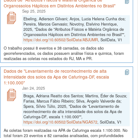
Organossolos Háplicos em Distintos Ambientes no Brasil"
Sep 25, 2025
Ebeling, Adierson Gilvani; Anjos, Lucia Helena Cunha dos;
Pereira, Marcos Gervasio; Novotny, Etelvino Henrique,
2025, "Dados de "Atributos Físicos e Matéria Orgânica de
Organossolos Háplicos em Distintos Ambientes no Brasil"",
https://doi.org/10.60502/SoilData/ABJUMR
, SoilData, V1
O trabalho possui 8 eventos e 38 camadas, os dados são
georreferenciados, os dados possuem análise física e quimica, foram
realizadas as coletas nos estados do RJ, MA e PR.
Dados de "Levantamento de reconhecimento de alta
intensidade dos solos da Apa de Cafuringa-DF, escala
1:100.000"
Jan 24, 2025
Braga, Adriana Reatto dos Santos; Martins, Éder de Souza;
Farias, Marcus Fábio Ribeiro; Silva, Angelo Valverde da;
Spera, Sílvio Túlio, 2025, "Dados de "Levantamento de
reconhecimento de alta intensidade dos solos da Apa de
Cafuringa-DF, escala 1:100.000"",
https://doi.org/10.60502/SoilData/NGA572
, SoilData, V1
As coletas foram realizadas na APA de Cafuringa escala 1:100.000. No
total foram 23 eventos e 82 camadas analisadas, com profundidades