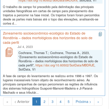
https://doi.org/10.60502/SoilData/BKOGXV
, SoilData, V1
O trabalho de campo foi precedido pela delimitação das principais
unidades fisiográficas em cartas de campo para planejamento dos
trajetos a percorrer na fase inicial. Os trajetos foram foram percorridos
desde as partes mais baixas até o topo das elevações, analisando-se
cortes d...
Zoneamento socioeconômico-ecológico do Estado de
Rondônia – dados morfológicos dos horizontes do solo de
cada perfil
Jul 4, 2023
Cochrane, Thomas T.; Cochrane, Thomas A., 2023,
"Zoneamento socioeconômico-ecológico do Estado de
Rondônia – dados morfológicos dos horizontes do solo de
cada perfil",
https://doi.org/10.60502/SoilData/MBDRJE
,
SoilData, V1
A fase de campo do levantamento se realizou entre 1996 e 1997. Os
lugares inacessíveis foram objeto de reconhecimento aéreo. As
principais campanhas de campo percorreram as regiões de influência
dos sistemas hidrográficos Guaporé-Mamoré-Madeira e Ji-Paraná-
Machado e seus tributár...
(Atual)
«
< Anterior
1
2
3
4
5
Próxima >
»