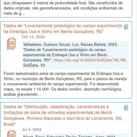
que ultrapassam 2 metros de profundidade final. São constituídos de
dados originais, não georreferenciados, sob condições ambientais de
mata de g...
Dados de "Levantamento pedológico do campo experimental
da Embrapa Uva e Vinho em Bento Gonçalves, RS"
Oct 12, 2024
Valladares, Gustavo Souza; Luz, Naíssa Batista, 2023,
"Dados de "Levantamento pedológico do campo
experimental da Embrapa Uva e Vinho em Bento
Gonçalves, RS"",
https://doi.org/10.60502/SoilData/7AL7MI
,
SoilData, V3
Foram selecionados solos do campo experimental da Embrapa Uva e
Vinho, no município de Bento Gonçalves, RS, para o planos de manejo
e zoneamento ambiental do campo experimental. Foi desenvolvido
mapa, na escala 1:10.000. Os dados contêm, descrição morfológica,
análise granulométr...
Dados de "Distribuição, classificação, características e
limitações de solos de vinhedos experimentais de Bento
Gonçalves, Pinheiro Machado e Sant'Ana do Livramento, RS,
Brasil"
Jul 4, 2024
Klamt, Egon; Schneider, Paulo; Tonietto, Jorge, 2024,