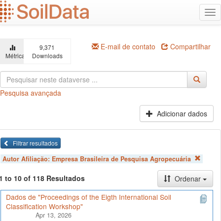
Ir
Alt
para
na
o
conteúdo
principal
E-mail de contato
Compartilhar
9,371
Métricas
Downloads
Pesquisa avançada
Adicionar dados
Filtrar resultados
Autor Afiliação:
Empresa Brasileira de Pesquisa Agropecuária
1 to 10 of 118 Resultados
Ordenar
Dados de "Proceedings of the Eigth International Soil
Classification Workshop"
Apr 13, 2026