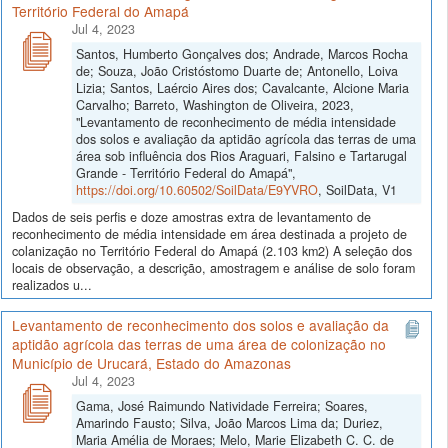
Território Federal do Amapá
Jul 4, 2023
Santos, Humberto Gonçalves dos; Andrade, Marcos Rocha
de; Souza, João Cristóstomo Duarte de; Antonello, Loiva
Lizia; Santos, Laércio Aires dos; Cavalcante, Alcione Maria
Carvalho; Barreto, Washington de Oliveira, 2023,
"Levantamento de reconhecimento de média intensidade
dos solos e avaliação da aptidão agrícola das terras de uma
área sob influência dos Rios Araguari, Falsino e Tartarugal
Grande - Território Federal do Amapá",
https://doi.org/10.60502/SoilData/E9YVRO
, SoilData, V1
Dados de seis perfis e doze amostras extra de levantamento de
reconhecimento de média intensidade em área destinada a projeto de
colanização no Território Federal do Amapá (2.103 km2) A seleção dos
locais de observação, a descrição, amostragem e análise de solo foram
realizados u...
Levantamento de reconhecimento dos solos e avaliação da
aptidão agrícola das terras de uma área de colonização no
Município de Urucará, Estado do Amazonas
Jul 4, 2023
Gama, José Raimundo Natividade Ferreira; Soares,
Amarindo Fausto; Silva, João Marcos Lima da; Duriez,
Maria Amélia de Moraes; Melo, Marie Elizabeth C. C. de