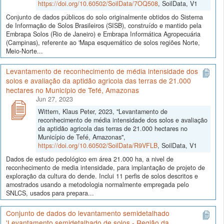
https://doi.org/10.60502/SoilData/7OQ508
, SoilData, V1
Conjunto de dados públicos do solo originalmente obtidos do Sistema
de Informação de Solos Brasileiros (SISB), construído e mantido pela
Embrapa Solos (Rio de Janeiro) e Embrapa Informática Agropecuária
(Campinas), referente ao 'Mapa esquemático de solos regiões Norte,
Meio-Norte...
Levantamento de reconhecimento de média intensidade dos
solos e avaliação da aptidão agricola das terras de 21.000
hectares no Município de Tefé, Amazonas
Jun 27, 2023
Wittern, Klaus Peter, 2023, "Levantamento de
reconhecimento de média intensidade dos solos e avaliação
da aptidão agricola das terras de 21.000 hectares no
Município de Tefé, Amazonas",
https://doi.org/10.60502/SoilData/R9VFLB
, SoilData, V1
Dados de estudo pedológico em área 21.000 ha, a nivel de
reconhecimento de media intensidade, para implantação de projeto de
exploração da cultura do dende. Inclui 11 perfis de solos descritos e
amostrados usando a metodologia normalmente empregada pelo
SNLCS, usados para prepara...
Conjunto de dados do levantamento semidetalhado
'Levantamento semidetalhado de solos - Região da