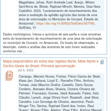
Magalhães; Johas, Ruth Andrade Leal; Araujo, Wilson
Sant'Anna de; Bloise, Raphael Minotti; Moreira, Gisa Nara
Castellini, 2023, "Levantamento de reconhecimento dos
solos e avaliação da aptidão agrícola das terras de uma
área de colonização no Município de Urucará, Estado do
Amazonas",
https://doi.org/10.60502/SoilData/S3TIN3
,
SoilData, V1
Dados morfológicos, físicos e químicos de seis perfis e nove amostras
extra do levantamento de reconhecimento de uma área de colonização
no município de Urucará, no Amazonas. Os locais de observação, a
descrição, coleta e análise das amostras de solo foram realizadas
conforme met...
Mapa esquemático de solos das regiões Norte, Meio-Norte e
Centro-Oeste do Brasil: Primeira aproximação
Jul 4, 2023
Camargo, Marcelo Nunes; Freitas, Flávio Garcia de; Beek,
Klass Jan; Garland, Lioyd E.; Ramalho Filho, Antônio;
Tomasi, João Mauríco Gralha; Castello, Dario Souza;
Cordeiro, Atanasio Alves; Silveira, Clotario Oliveira da;
Palmieri, Francesco; Gomes, Idarê Azevedo; Falesi, Italo
Cláudio; Larach, Jorge Olmos Iturri; Rosatelli, José Silva;
Carvalho, Luiz Gonzaga de Oliveira; Jacomine, Paulo
Klinger Tito; Santos, Raphael David dos; Inclan, Raul
Suarez; Alvarez Filho, Adelino; Pires Filho, Antônio Manoel;