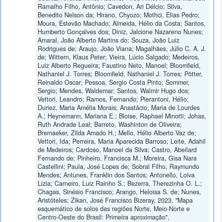
Ramalho Filho, Antônio; Cavedon, Ari Délcio; Silva,
Benedito Nelson da; Hirano, Chyozo; Mothci, Elias Pedro;
Moura, Estevão Machado; Almeida, Hélio da Costa; Santos,
Humberto Gonçalves dos; Diniz, Jalcione Nazareno Nunes;
Amaral, João Alberto Martins do; Souza, João Luiz
Rodrigues de; Araujo, João Viana; Magalhães, Júlio C. A. J.
de; Wittern, Klaus Peter; Vieira, Lúcio Salgado; Medeiros,
Luiz Alberto Regueira; Faustino Neto, Manoel; Bloomfield,
Nathaniel J. Torres; Bloomfield, Nathaniel J. Torres; Pötter,
Reinaldo Oscar; Pessoa, Sergio Costa Pinto; Sommer,
Sergio; Mendes, Waldemar; Santos, Walmir Hugo dos;
Vettori, Leandro; Ramos, Fernando; Pierantoni, Hélio;
Duriez, Maria Amélia Morais; Anastácio, Maria de Lourdes
A.; Heynemann, Mariana E.; Bloise, Raphael Minotti; Johas,
Ruth Andrade Leal; Barreto, Washinton de Oliveira;
Bremaeker, Zilda Amado H.; Mello, Hélio Alberto Vaz de;
Vettori, Ida; Perreira, Maria Aparecida Barroso; Leite, Adahil
de Medeiros; Cardoso, Manoel da Silva; Castro, Abeilard
Fernando de; Pinheiro, Francisca M.; Moreira, Gisa Nara
Castellini; Paula, José Lopes de; Sobral Filho, Raymundo
Mendes; Antunes, Franklin dos Santos; Antonello, Loiva
Lizia; Carneiro, Luiz Rainho S.; Bezerra, Therezinha O. L.;
Chagas, Sinésio Francisco; Arango, Heloisa S. de; Nunes,
Aristóteles; Zikan, José Francisco Bizeray, 2023, "Mapa
esquemático de solos das regiões Norte, Meio-Norte e
Centro-Oeste do Brasil: Primeira aproximação",