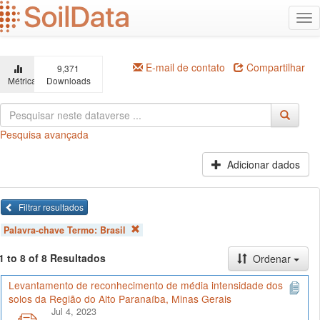
Ir
Alt
para
na
o
conteúdo
principal
E-mail de contato
Compartilhar
9,371
Métricas
Downloads
Pesquisa avançada
Adicionar dados
Filtrar resultados
Palavra-chave Termo:
Brasil
1 to 8 of 8 Resultados
Ordenar
Levantamento de reconhecimento de média intensidade dos
solos da Região do Alto Paranaíba, Minas Gerais
Jul 4, 2023