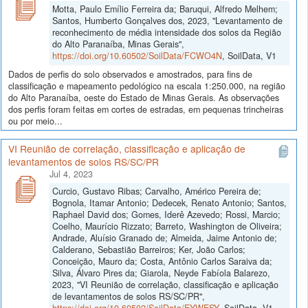
Motta, Paulo Emílio Ferreira da; Baruqui, Alfredo Melhem;
Santos, Humberto Gonçalves dos, 2023, "Levantamento de
reconhecimento de média intensidade dos solos da Região
do Alto Paranaíba, Minas Gerais",
https://doi.org/10.60502/SoilData/FCWO4N
, SoilData, V1
Dados de perfis do solo observados e amostrados, para fins de
classificação e mapeamento pedológico na escala 1:250.000, na região
do Alto Paranaíba, oeste do Estado de Minas Gerais. As observações
dos perfis foram feitas em cortes de estradas, em pequenas trincheiras
ou por meio...
VI Reunião de correlação, classificação e aplicação de
levantamentos de solos RS/SC/PR
Jul 4, 2023
Curcio, Gustavo Ribas; Carvalho, Américo Pereira de;
Bognola, Itamar Antonio; Dedecek, Renato Antonio; Santos,
Raphael David dos; Gomes, Iderê Azevedo; Rossi, Marcio;
Coelho, Maurício Rizzato; Barreto, Washington de Oliveira;
Andrade, Aluísio Granado de; Almeida, Jaime Antonio de;
Calderano, Sebastião Barreiros; Ker, João Carlos;
Conceição, Mauro da; Costa, Antônio Carlos Saraiva da;
Silva, Álvaro Pires da; Giarola, Neyde Fabíola Balarezo,
2023, "VI Reunião de correlação, classificação e aplicação
de levantamentos de solos RS/SC/PR",
https://doi.org/10.60502/SoilData/EYWESY
, SoilData, V1