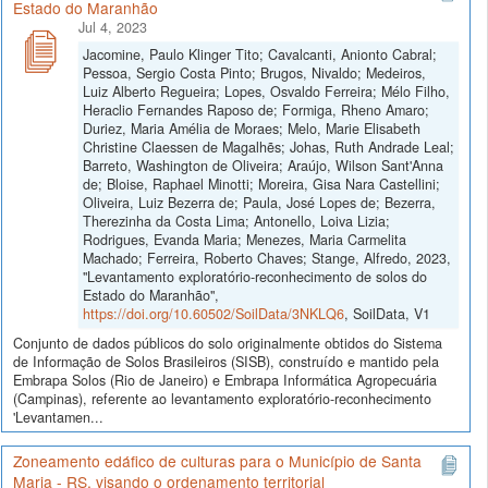
Estado do Maranhão
Jul 4, 2023
Jacomine, Paulo Klinger Tito; Cavalcanti, Anionto Cabral;
Pessoa, Sergio Costa Pinto; Brugos, Nivaldo; Medeiros,
Luiz Alberto Regueira; Lopes, Osvaldo Ferreira; Mélo Filho,
Heraclio Fernandes Raposo de; Formiga, Rheno Amaro;
Duriez, Maria Amélia de Moraes; Melo, Marie Elisabeth
Christine Claessen de Magalhẽs; Johas, Ruth Andrade Leal;
Barreto, Washington de Oliveira; Araújo, Wilson Sant'Anna
de; Bloise, Raphael Minotti; Moreira, Gisa Nara Castellini;
Oliveira, Luiz Bezerra de; Paula, José Lopes de; Bezerra,
Therezinha da Costa Lima; Antonello, Loiva Lizia;
Rodrigues, Evanda Maria; Menezes, Maria Carmelita
Machado; Ferreira, Roberto Chaves; Stange, Alfredo, 2023,
"Levantamento exploratório-reconhecimento de solos do
Estado do Maranhão",
https://doi.org/10.60502/SoilData/3NKLQ6
, SoilData, V1
Conjunto de dados públicos do solo originalmente obtidos do Sistema
de Informação de Solos Brasileiros (SISB), construído e mantido pela
Embrapa Solos (Rio de Janeiro) e Embrapa Informática Agropecuária
(Campinas), referente ao levantamento exploratório-reconhecimento
'Levantamen...
Zoneamento edáfico de culturas para o Município de Santa
Maria - RS, visando o ordenamento territorial