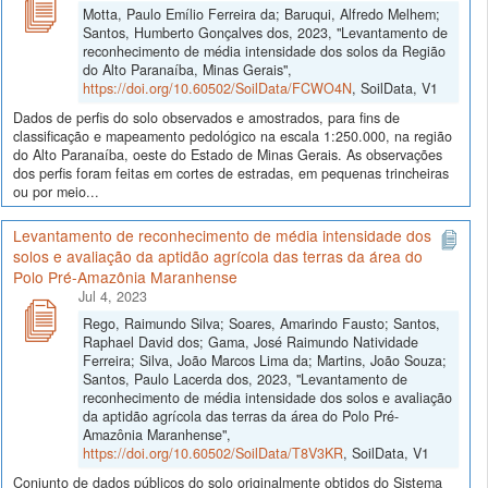
Motta, Paulo Emílio Ferreira da; Baruqui, Alfredo Melhem;
Santos, Humberto Gonçalves dos, 2023, "Levantamento de
reconhecimento de média intensidade dos solos da Região
do Alto Paranaíba, Minas Gerais",
https://doi.org/10.60502/SoilData/FCWO4N
, SoilData, V1
Dados de perfis do solo observados e amostrados, para fins de
classificação e mapeamento pedológico na escala 1:250.000, na região
do Alto Paranaíba, oeste do Estado de Minas Gerais. As observações
dos perfis foram feitas em cortes de estradas, em pequenas trincheiras
ou por meio...
Levantamento de reconhecimento de média intensidade dos
solos e avaliação da aptidão agrícola das terras da área do
Polo Pré-Amazônia Maranhense
Jul 4, 2023
Rego, Raimundo Silva; Soares, Amarindo Fausto; Santos,
Raphael David dos; Gama, José Raimundo Natividade
Ferreira; Silva, João Marcos Lima da; Martins, João Souza;
Santos, Paulo Lacerda dos, 2023, "Levantamento de
reconhecimento de média intensidade dos solos e avaliação
da aptidão agrícola das terras da área do Polo Pré-
Amazônia Maranhense",
https://doi.org/10.60502/SoilData/T8V3KR
, SoilData, V1
Conjunto de dados públicos do solo originalmente obtidos do Sistema