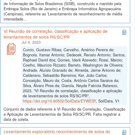
de Informação de Solos Brasileiros (SISB), construído e mantido pela
Embrapa Solos (Rio de Janeiro) e Embrapa Informática Agropecuária
(Campinas), referente ao 'Levantamento de reconhecimento de média
intensidade...
VI Reunião de correlação, classificação e aplicação de
levantamentos de solos RS/SC/PR
Jul 4, 2023
Curcio, Gustavo Ribas; Carvalho, Américo Pereira de;
Bognola, Itamar Antonio; Dedecek, Renato Antonio; Santos,
Raphael David dos; Gomes, Iderê Azevedo; Rossi, Marcio;
Coelho, Maurício Rizzato; Barreto, Washington de Oliveira;
Andrade, Aluísio Granado de; Almeida, Jaime Antonio de;
Calderano, Sebastião Barreiros; Ker, João Carlos;
Conceição, Mauro da; Costa, Antônio Carlos Saraiva da;
Silva, Álvaro Pires da; Giarola, Neyde Fabíola Balarezo,
2023, "VI Reunião de correlação, classificação e aplicação
de levantamentos de solos RS/SC/PR",
https://doi.org/10.60502/SoilData/EYWESY
, SoilData, V1
Conjunto de dados referente à VI Reunião de Correlação, Classificação
e Aplicação de Levantamentos de Solos RS/SC/PR. Falta registrar a
data de coleta.
Levantamento exploratório-reconhecimento de solos do