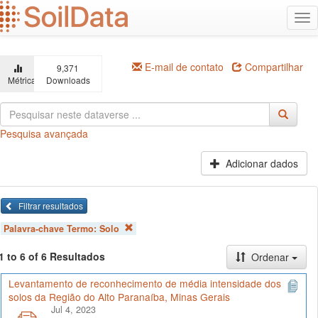
Ir
Alt
para
na
o
conteúdo
principal
E-mail de contato
Compartilhar
9,371
Métricas
Downloads
Pesquisa avançada
Adicionar dados
Filtrar resultados
Palavra-chave Termo:
Solo
1 to 6 of 6 Resultados
Ordenar
Levantamento de reconhecimento de média intensidade dos
solos da Região do Alto Paranaíba, Minas Gerais
Jul 4, 2023