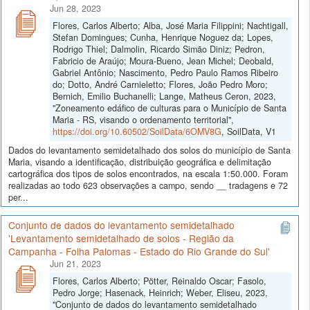
Jun 28, 2023
Flores, Carlos Alberto; Alba, José Maria Filippini; Nachtigall,
Stefan Domingues; Cunha, Henrique Noguez da; Lopes,
Rodrigo Thiel; Dalmolin, Ricardo Simão Diniz; Pedron,
Fabricio de Araújo; Moura-Bueno, Jean Michel; Deobald,
Gabriel Antônio; Nascimento, Pedro Paulo Ramos Ribeiro
do; Dotto, André Carnieletto; Flores, João Pedro Moro;
Bernich, Emilio Buchanelli; Lange, Matheus Ceron, 2023,
"Zoneamento edáfico de culturas para o Município de Santa
Maria - RS, visando o ordenamento territorial",
https://doi.org/10.60502/SoilData/6OMV8G
, SoilData, V1
Dados do levantamento semidetalhado dos solos do município de Santa
Maria, visando a identificação, distribuição geográfica e delimitação
cartográfica dos tipos de solos encontrados, na escala 1:50.000. Foram
realizadas ao todo 623 observações a campo, sendo __ tradagens e 72
per...
Conjunto de dados do levantamento semidetalhado
'Levantamento semidetalhado de solos - Região da
Campanha - Folha Palomas - Estado do Rio Grande do Sul'
Jun 21, 2023
Flores, Carlos Alberto; Pötter, Reinaldo Oscar; Fasolo,
Pedro Jorge; Hasenack, Heinrich; Weber, Eliseu, 2023,
"Conjunto de dados do levantamento semidetalhado