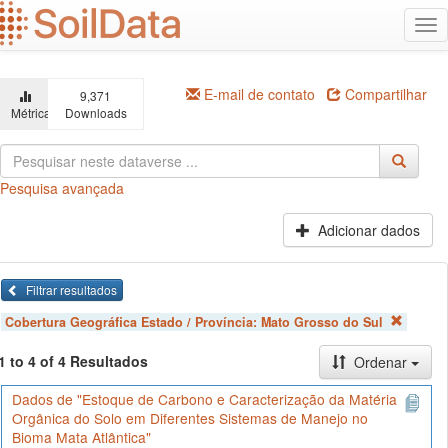
Ir
Alt
para
na
o
conteúdo
principal
E-mail de contato
Compartilhar
9,371
Métricas
Downloads
Pesquisa avançada
Adicionar dados
Filtrar resultados
Cobertura Geográfica Estado / Província:
Mato Grosso do Sul
1 to 4 of 4 Resultados
Ordenar
Dados de "Estoque de Carbono e Caracterização da Matéria
Orgânica do Solo em Diferentes Sistemas de Manejo no
Bioma Mata Atlântica"