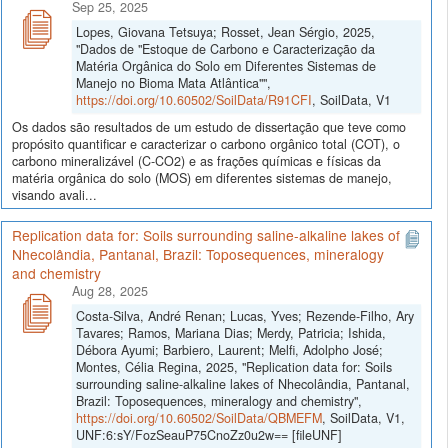
Sep 25, 2025
Lopes, Giovana Tetsuya; Rosset, Jean Sérgio, 2025,
"Dados de "Estoque de Carbono e Caracterização da
Matéria Orgânica do Solo em Diferentes Sistemas de
Manejo no Bioma Mata Atlântica"",
https://doi.org/10.60502/SoilData/R91CFI
, SoilData, V1
Os dados são resultados de um estudo de dissertação que teve como
propósito quantificar e caracterizar o carbono orgânico total (COT), o
carbono mineralizável (C-CO2) e as frações químicas e físicas da
matéria orgânica do solo (MOS) em diferentes sistemas de manejo,
visando avali...
Replication data for: Soils surrounding saline-alkaline lakes of
Nhecolândia, Pantanal, Brazil: Toposequences, mineralogy
and chemistry
Aug 28, 2025
Costa-Silva, André Renan; Lucas, Yves; Rezende-Filho, Ary
Tavares; Ramos, Mariana Dias; Merdy, Patricia; Ishida,
Débora Ayumi; Barbiero, Laurent; Melfi, Adolpho José;
Montes, Célia Regina, 2025, "Replication data for: Soils
surrounding saline-alkaline lakes of Nhecolândia, Pantanal,
Brazil: Toposequences, mineralogy and chemistry",
https://doi.org/10.60502/SoilData/QBMEFM
, SoilData, V1,
UNF:6:sY/FozSeauP75CnoZz0u2w== [fileUNF]