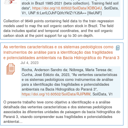
stock in Brazil 1985-2021 (beta collection). Training field soil
data",
https://doi.org/10.60502/SoilData/XDBQ4U
, SoilData,
V1, UNF:6:LerILOJhFQ0fcYkfZ1YJ5A== [fileUNF]
Collection of 9649 points containing field data to the train regression
models used to map the soil organic carbon stock in Brazil. The field
data includes spatial and temporal coordinates, and the soil organic
carbon stock at the point support for up to 30 cm depth.
As vertentes características e os sistemas pedológicos como
instrumentos de análise para a identificação das fragilidades
e potencialidades ambientais na Bacia Hidrográfica do Paraná 3
Jul 4, 2023
Rocha, Anderson Sandro da; Nóbrega, Maria Teresa de;
Cunha, José Edézio da, 2023, "As vertentes características
e os sistemas pedológicos como instrumentos de análise
para a identificação das fragilidades e potencialidades
ambientais na Bacia Hidrográfica do Paraná 3",
https://doi.org/10.60502/SoilData/RJIPMW
, SoilData, V1
O presente trabalho teve como objetivo a identificação e a análise
detalhada das vertentes características e dos sistemas pedológicos
associados às diferentes unidades de paisagem da bacia hidrográfica do
Paraná 3, visando compreender suas fragilidades e potencialidades
ambientai...