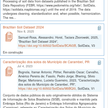
Processing of soil data from datasets published in the Brazilian Soil
Data Repository (FEBR, https://www.pedometria.org/febr/; SoilData,
https://soildata.mapbiomas.org/) until the end of 2019. The data
undergoes cleaning, standardization and, when possible, harmonization.
The res...
Brazilian Soil Dataset 2024
Nov 8, 2025
Samuel-Rosa, Alessandro; Horst, Taciara Zborowski, 2025,
"Brazilian Soil Dataset 2024",
https://doi.org/10.60502/SoilData/BCAV2B
, SoilData, V3
Em construção
Caracterização dos solos do Município de Carambeí, PR
Jul 4, 2023
Bognola, Itamar Antonio; Pötter, Reinaldo Oscar; Carvalho,
Américo Pereira de; Fasolo, Pedro Jorge; Bhering, Silvio
Barge; Martorano, Lucieta Guerreiro, 2023, "Caracterização
dos solos do Município de Carambeí, PR",
https://doi.org/10.60502/SoilData/M0BQI0
, SoilData, V1
Conjunto de dados públicos do solo originalmente obtidos do Sistema
de Informação de Solos Brasileiros (SISB), construído e mantido pela
Embrapa Solos (Rio de Janeiro) e Embrapa Informática Agropecuária
(Campinas), referente ao 'Caracterização dos Solos do Município de