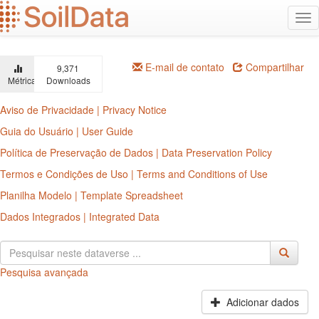
Ir
Alt
para
na
o
conteúdo
principal
E-mail de contato
Compartilhar
9,371
Métricas
Downloads
Aviso de Privacidade | Privacy Notice
Guia do Usuário | User Guide
Política de Preservação de Dados | Data Preservation Policy
Termos e Condições de Uso | Terms and Conditions of Use
Planilha Modelo | Template Spreadsheet
Dados Integrados | Integrated Data
Pesquisa avançada
Adicionar dados