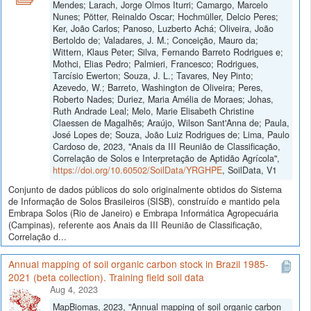
Mendes; Larach, Jorge Olmos Iturri; Camargo, Marcelo
Nunes; Pötter, Reinaldo Oscar; Hochmüller, Delcio Peres;
Ker, João Carlos; Panoso, Luzberto Achá; Oliveira, João
Bertoldo de; Valadares, J. M.; Conceição, Mauro da;
Wittern, Klaus Peter; Silva, Fernando Barreto Rodrigues e;
Mothci, Elias Pedro; Palmieri, Francesco; Rodrigues,
Tarcísio Ewerton; Souza, J. L.; Tavares, Ney Pinto;
Azevedo, W.; Barreto, Washington de Oliveira; Peres,
Roberto Nades; Duriez, Maria Amélia de Moraes; Johas,
Ruth Andrade Leal; Melo, Marie Elisabeth Christine
Claessen de Magalhẽs; Araújo, Wilson Sant'Anna de; Paula,
José Lopes de; Souza, João Luiz Rodrigues de; Lima, Paulo
Cardoso de, 2023, "Anais da III Reunião de Classificação,
Correlação de Solos e Interpretação de Aptidão Agrícola",
https://doi.org/10.60502/SoilData/YRGHPE
, SoilData, V1
Conjunto de dados públicos do solo originalmente obtidos do Sistema
de Informação de Solos Brasileiros (SISB), construído e mantido pela
Embrapa Solos (Rio de Janeiro) e Embrapa Informática Agropecuária
(Campinas), referente aos Anais da III Reunião de Classificação,
Correlação d...
Annual mapping of soil organic carbon stock in Brazil 1985-
2021 (beta collection). Training field soil data
Aug 4, 2023
MapBiomas, 2023, "Annual mapping of soil organic carbon