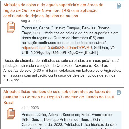
Atributos de solos e de águas superficiais em áreas da
região de Quinze de Novembro (RS) com aplicação
continuada de dejetos líquidos de suínos
Aug 4, 2023
Tornquist, Carlos Gustavo; Campos, Ben-Hur; Broetto,
Tiago, 2023, "Atributos de solos e de águas superficiais em
áreas da região de Quinze de Novembro (RS) com
aplicação continuada de dejetos líquidos de suínos",
https://doi.org/10.60502/SoilData/DYEVMU
, SoilData, V2,
UNF:6:0/PtgoBeyE895ahPEX5gbQ== [fileUNF]
Dados de dinâmica de atributos do solo coletados em áreas próximas à
produção suinícola na região de Quinze de Novembro, RS, Brasil.
Amostras de solo (0-30 cm) foram coletadas em Latossolos e Argissolos,
em lavouras com aplicação continuada de dejetos líquidos de suínos
(DLS) por...
Atributos físico-hídricos do solo sob diferentes períodos de
palhada no Cerrado da Região Sudoeste do Estado do Piauí,
Brasil
Jul 4, 2023
Andrade Júnior, Aderson Soares de; Melo, Francisco de
Brito; Souza, Henrique Antunes de; Sousa, Odália
Carolinne Mota de, 2023, "Atributos físico-hídricos do solo