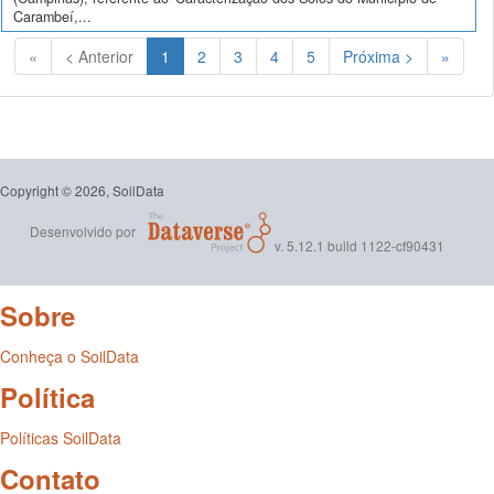
Carambeí,...
(Atual)
«
< Anterior
1
2
3
4
5
Próxima >
»
Copyright © 2026, SoilData
Desenvolvido por
v. 5.12.1 build 1122-cf90431
Sobre
Conheça o SoilData
Política
Políticas SoilData
Contato