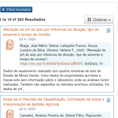
Filtrar resultados
1 to 10 of 303 Resultados
Ordenar
Alteração do pH do solo por influência da diluição, tipo de
solvente e tempo de contato
Jul 4, 2023
Braga, José Mário; Sobral, Lafayette Franco; Souza,
Luciano da Silva; Oliveira, Helena F., 2023, "Alteração do
pH do solo por influência da diluição, tipo de solvente e
tempo de contato",
https://doi.org/10.60502/SoilData/LBK0VV
, SoilData, V1
Dados de experimento realizado com quartro amostras de solo do
Estado de Minas Gerais. Inclui dados de propriedades químicas e
físicas solo sem informação sobre o laboratório onde as análises foram
realizadas. Também não especifica os métodos anaíticos utilizados. Os
dados de pH...
Anais da III Reunião de Classificação, Correlação de Solos e
Interpretação de Aptidão Agrícola
Jul 4, 2023
Carvalho, Américo Pereira de; Sobral Filho, Raymundo