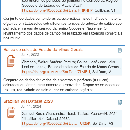
sob diferentes períodos de palhada no Cerrado da Região
Sudoeste do Estado do Piauí, Brasil",
https://doi.org/10.60502/SoilData/RRKNH7
, SoilData, V1
Conjunto de dados contendo as características físico-hídricas e matéria
orgânica em Latossolos sob diferentes tempos de adoção de cultivo sob
palhada em áreas de cerrado da região Sudoeste Piauiense. O
levantamento dos dados de campo foi realizado em fazendas comerciais
nos munic...
Banco de solos do Estado de Minas Gerais
Jul 4, 2023
Abrahão, Walter Antônio Pereira; Souza, José João Lelis
Leal de, 2023, "Banco de solos do Estado de Minas Gerais",
https://doi.org/10.60502/SoilData/ZI7JEU
, SoilData, V1
Conjunto de dados derivados de amostras superficiais (0-20 cm)
coletadas em áreas minimamente antropizadas. Dispõe-se de dados de
textura, reatividade do solo e teor de carbono orgânico.
Brazilian Soil Dataset 2023
Jul 11, 2024
Samuel-Rosa, Alessandro; Horst, Taciara Zborowski, 2024,
"Brazilian Soil Dataset 2023",
https://doi.org/10.60502/SoilData/TUI25K
, SoilData, V3