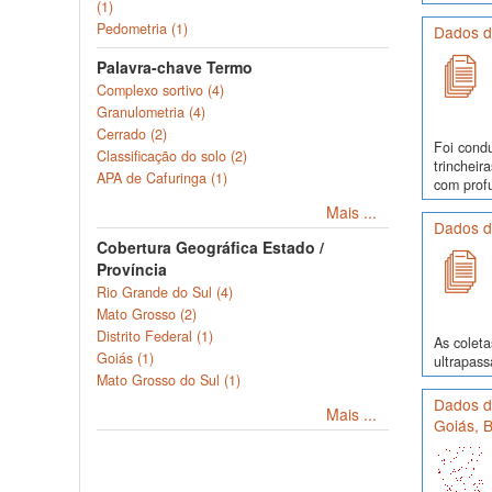
(1)
Pedometria (1)
Dados d
Palavra-chave Termo
Complexo sortivo (4)
Granulometria (4)
Cerrado (2)
Foi cond
Classificação do solo (2)
trinchei
APA de Cafuringa (1)
com profu
Mais ...
Dados d
Cobertura Geográfica Estado /
Província
Rio Grande do Sul (4)
Mato Grosso (2)
Distrito Federal (1)
As colet
Goiás (1)
ultrapass
Mato Grosso do Sul (1)
Dados de
Mais ...
Goiás, B