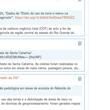
3, "Dados de "Efeito do uso da terra e relevo na
agrícola"",
https://doi.org/10.60502/SoilData/FBSGZZ
,
es de carbono orgânico total (COT) do solo a fim de
agrícola da região central do estado do Rio Grande do...
a
ste de Santa Catarina",
Y691dRzES8UN9w== [fileUNF]
Oeste de Santa Catarina. As coletas foram realizadas no
s solos em áreas de mata nativa, pastagem perene, sis...
nalto do RS"
ação pedológica em áreas de encosta do Rebordo do
uso das terras e a delimitação de áreas de risco ou
és de técnicas de geoprocessamento. foram gerados mapas