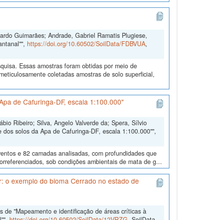
duardo Guimarães; Andrade, Gabriel Ramatis Plugiese,
antanal"",
https://doi.org/10.60502/SoilData/FDBVUA
,
quisa. Essas amostras foram obtidas por meio de
ticulosamente coletadas amostras de solo superficial,
Apa de Cafuringa-DF, escala 1:100.000"
io Ribeiro; Silva, Angelo Valverde da; Spera, Sílvio
 dos solos da Apa de Cafuringa-DF, escala 1:100.000"",
eventos e 82 camadas analisadas, com profundidades que
eorreferenciados, sob condições ambientais de mata de g...
ar: o exemplo do bioma Cerrado no estado de
 de "Mapeamento e identificação de áreas críticas à
l"",
https://doi.org/10.60502/SoilData/12VRZG
, SoilData,