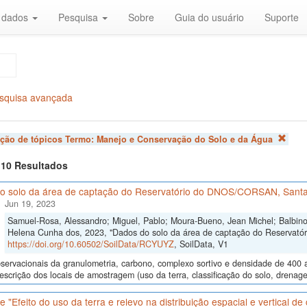
r dados
Pesquisa
Sobre
Guia do usuário
Suporte
squisa avançada
ação de tópicos Termo:
Manejo e Conservação do Solo e da Água
f 10 Resultados
o solo da área de captação do Reservatório do DNOS/CORSAN, Santa
Jun 19, 2023
Samuel-Rosa, Alessandro; Miguel, Pablo; Moura-Bueno, Jean Michel; Balbinot
Helena Cunha dos, 2023, "Dados do solo da área de captação do Reservat
https://doi.org/10.60502/SoilData/RCYUYZ
, SoilData, V1
ervacionais da granulometria, carbono, complexo sortivo e densidade de 400 
descrição dos locais de amostragem (uso da terra, classificação do solo, drenage
 "Efeito do uso da terra e relevo na distribuição espacial e vertical d