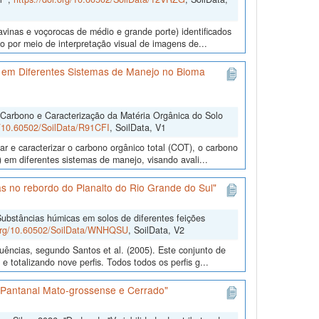
ravinas e voçorocas de médio e grande porte) identificados
 por meio de interpretação visual de imagens de...
 em Diferentes Sistemas de Manejo no Bioma
 Carbono e Caracterização da Matéria Orgânica do Solo
rg/10.60502/SoilData/R91CFI
, SoilData, V1
r e caracterizar o carbono orgânico total (COT), o carbono
 em diferentes sistemas de manejo, visando avali...
s no rebordo do Planalto do Rio Grande do Sul"
ubstâncias húmicas em solos de diferentes feições
.org/10.60502/SoilData/WNHQSU
, SoilData, V2
uências, segundo Santos et al. (2005). Este conjunto de
 totalizando nove perfis. Todos todos os perfis g...
s Pantanal Mato-grossense e Cerrado"