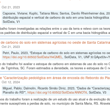
"
Oct 21, 2023
Capoane, Viviane; Kuplic, Tatiana Mora; Santos, Danilo Rheinheimer dos, 202
distribuição espacial e vertical de carbono do solo em uma bacia hidrográfica 
SoilData, V1
balho foram investigadas as relações entre o uso da terra e relevo com os teor
os padrões de distribuição espacial e vertical de C em uma bacia hidrográfica 
 de carbono do solo em sistemas agrícolas no oeste de Santa Catarin
Oct 21, 2023
Petri, Paulo, 2023, "Estoque de carbono do solo em sistemas agrícolas no oe
https://doi.org/10.60502/SoilData/H4QMEL
, SoilData, V1, UNF:6:QApx53v+
o do trabalho foi avaliar o estoque de carbono em sistemas de uso do solo no 
 de Tigrinhos, SC. Foram estimados a densidade, os teores e estoques de C no
e "Caracterização pedológica em áreas de encosta do Rebordo do Pla
Oct 12, 2024
Miguel, Pablo; Dalmolin, Ricardo Simão Diniz, 2023, "Dados de "Caracteriz
Planalto do RS"",
https://doi.org/10.60502/SoilData/ANNOT6
, SoilData, V3
vos do trabalho foram a realização de um estudo do uso atual e da evolução do 
lmente susceptíveis a perdas de solo, no município de Santa Maria, RS. Atrav