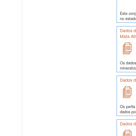
Este conj
no estado
Dados d
Mata Atl
Os dados 
mineraliz
Dados de
Os perfis
dados pos
Dados de