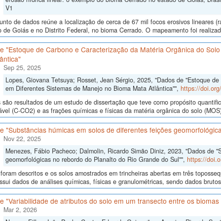
V1
unto de dados reúne a localização de cerca de 67 mil focos erosivos lineares (
 de Goiás e no Distrito Federal, no bioma Cerrado. O mapeamento foi realizado
e "Estoque de Carbono e Caracterização da Matéria Orgânica do Solo
ântica"
Sep 25, 2025
Lopes, Giovana Tetsuya; Rosset, Jean Sérgio, 2025, "Dados de "Estoque de
em Diferentes Sistemas de Manejo no Bioma Mata Atlântica"",
https://doi.o
são resultados de um estudo de dissertação que teve como propósito quantifica
ável (C-CO2) e as frações químicas e físicas da matéria orgânica do solo (MOS)
 "Substâncias húmicas em solos de diferentes feições geomorfológica
Nov 22, 2025
Menezes, Fábio Pacheco; Dalmolin, Ricardo Simão Diniz, 2023, "Dados de "S
geomorfológicas no rebordo do Planalto do Rio Grande do Sul"",
https://doi
 foram descritos e os solos amostrados em trincheiras abertas em três toposseq
sui dados de análises químicas, físicas e granulométricas, sendo dados brutos e
 "Variabilidade de atributos do solo em um transecto entre os bioma
Mar 2, 2026