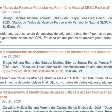
e "Solos da Reserva Particular do Patrimônio Natural SESC Pantanal"
Oct 29, 2024
Beirigo, Raphael Moreira; Torrado, Pablo Vidal; Stape, José Luiz; Couto, E
2023, "Dados de "Solos da Reserva Particular do Patrimônio Natural SESC P
SoilData, V2
uzida uma extensa coleta de amostras de solo em um total de 47 pontos de pes
ras georreferenciadas com GPS. Em cada um dos pontos de amostragem, foram me
n...
e "Levantamento de reconhecimento de alta intensidade dos solos da 
Jan 24, 2025
Braga, Adriana Reatto dos Santos; Martins, Éder de Souza; Farias, Marcus Fáb
Túlio, 2025, "Dados de "Levantamento de reconhecimento de alta intensidade
https://doi.org/10.60502/SoilData/NGA572
, SoilData, V1
as foram realizadas na APA de Cafuringa escala 1:100.000. No total foram 23 
am 2 metros de profundidade final. São constituídos de dados originais, não g
 "Mapeamento e identificação de áreas críticas à erosão hídrica line
rasil"
Sep 24, 2025
Carvalho, Hellbia Samara Moreira de; Castro, Selma Simões de, 2025, "Dados
erosão hídrica linear: o exemplo do bioma Cerrado no estado de Goiás, Brasi