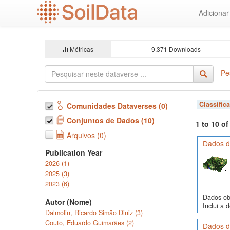
Ir
Adiciona
para
o
conteúdo
principal
Métricas
9,371 Downloads
Pe
Classific
Comunidades Dataverses (0)
Conjuntos de Dados (10)
1 to 10 o
Arquivos (0)
Dados d
Publication Year
2026 (1)
2025 (3)
2023 (6)
Dados obs
Autor (Nome)
Inclui a 
Dalmolin, Ricardo Simão Diniz (3)
Couto, Eduardo Guimarães (2)
Dados de