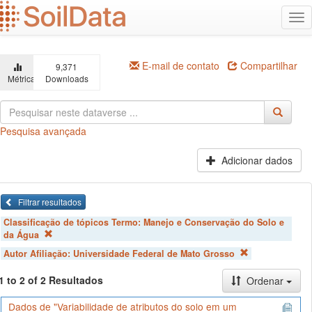
Ir
Alt
para
na
o
conteúdo
principal
E-mail de contato
Compartilhar
9,371
Métricas
Downloads
Pesquisa avançada
Adicionar dados
Filtrar resultados
Classificação de tópicos Termo:
Manejo e Conservação do Solo e
da Água
Autor Afiliação:
Universidade Federal de Mato Grosso
1 to 2 of 2 Resultados
Ordenar
Dados de "Variabilidade de atributos do solo em um