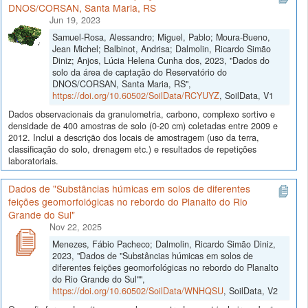
DNOS/CORSAN, Santa Maria, RS
Jun 19, 2023
Samuel-Rosa, Alessandro; Miguel, Pablo; Moura-Bueno,
Jean Michel; Balbinot, Andrisa; Dalmolin, Ricardo Simão
Diniz; Anjos, Lúcia Helena Cunha dos, 2023, "Dados do
solo da área de captação do Reservatório do
DNOS/CORSAN, Santa Maria, RS",
https://doi.org/10.60502/SoilData/RCYUYZ
, SoilData, V1
Dados observacionais da granulometria, carbono, complexo sortivo e
densidade de 400 amostras de solo (0-20 cm) coletadas entre 2009 e
2012. Inclui a descrição dos locais de amostragem (uso da terra,
classificação do solo, drenagem etc.) e resultados de repetições
laboratoriais.
Dados de "Substâncias húmicas em solos de diferentes
feições geomorfológicas no rebordo do Planalto do Rio
Grande do Sul"
Nov 22, 2025
Menezes, Fábio Pacheco; Dalmolin, Ricardo Simão Diniz,
2023, "Dados de "Substâncias húmicas em solos de
diferentes feições geomorfológicas no rebordo do Planalto
do Rio Grande do Sul"",
https://doi.org/10.60502/SoilData/WNHQSU
, SoilData, V2