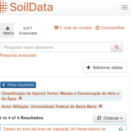
Ir
Alt
para
na
o
conteúdo
principal
E-mail de contato
Compartilhar
9,371
Métricas
Downloads
Pesquisa avançada
Adicionar dados
Filtrar resultados
Classificação de tópicos Termo:
Manejo e Conservação do Solo e
da Água
Autor Afiliação:
Universidade Federal de Santa Maria
1 to 4 of 4 Resultados
Ordenar
Dados do solo da área de captação do Reservatório do