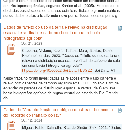
Os perfis foram descritos e os solos amostrados em trincheiras abertas
em três topossequências, segundo Santos et al. (2005). Este conjunto
de dados possui dados de análises químicas, físicas e granulométricas,
sendo dados brutos e totalizando nove perfis. Todos todos os perfis g...
Dados de "Efeito do uso da terra e relevo na distribuição
espacial e vertical de carbono do solo em uma bacia
hidrográfica agrícola"
Oct 21, 2023
Capoane, Viviane; Kuplic, Tatiana Mora; Santos, Danilo
Rheinheimer dos, 2023, "Dados de "Efeito do uso da terra e
relevo na distribuição espacial e vertical de carbono do solo
em uma bacia hidrográfica agrícola"",
https://doi.org/10.60502/SoilData/FBSGZZ
, SoilData, V1
Neste trabalho foram investigadas as relações entre o uso da terra e
relevo com os teores de carbono orgânico total (COT) do solo a fim de
entender os padrões de distribuição espacial e vertical de C em uma
bacia hidrográfica agrícola da região central do estado do Rio Grande
do...
Dados de "Caracterização pedológica em áreas de encosta
do Rebordo do Planalto do RS"
Oct 12, 2024
Miguel, Pablo; Dalmolin, Ricardo Simão Diniz, 2023, "Dados