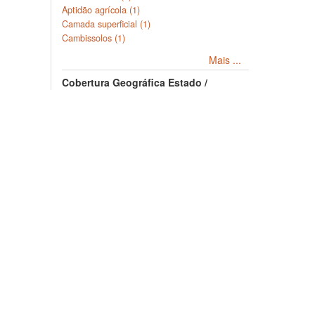
Aptidão agrícola (1)
Camada superficial (1)
Cambissolos (1)
Mais ...
Cobertura Geográfica Estado /
Província
Rio Grande do Sul (3)
Copyright © 2026, SoilData
Sobre
Políti
Conheça o SoilData
Políticas 