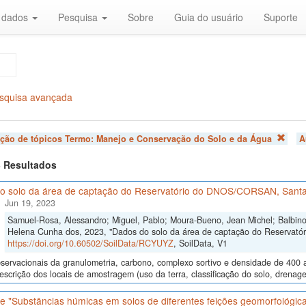
r dados
Pesquisa
Sobre
Guia do usuário
Suporte
squisa avançada
ação de tópicos Termo:
Manejo e Conservação do Solo e da Água
A
 3 Resultados
o solo da área de captação do Reservatório do DNOS/CORSAN, Santa
Jun 19, 2023
Samuel-Rosa, Alessandro; Miguel, Pablo; Moura-Bueno, Jean Michel; Balbinot
Helena Cunha dos, 2023, "Dados do solo da área de captação do Reservat
https://doi.org/10.60502/SoilData/RCYUYZ
, SoilData, V1
ervacionais da granulometria, carbono, complexo sortivo e densidade de 400 
descrição dos locais de amostragem (uso da terra, classificação do solo, drenage
 "Substâncias húmicas em solos de diferentes feições geomorfológica