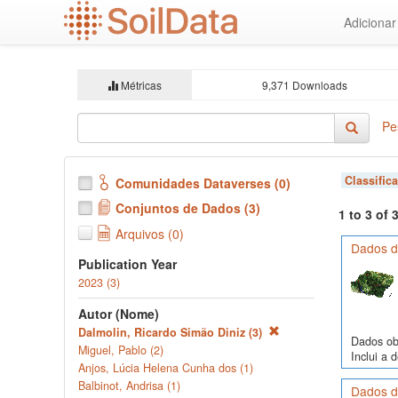
Ir
Adiciona
para
o
conteúdo
principal
Métricas
9,371 Downloads
Pe
Classific
Comunidades Dataverses (0)
Conjuntos de Dados (3)
1 to 3 of
Arquivos (0)
Dados d
Publication Year
2023 (3)
Autor (Nome)
Dalmolin, Ricardo Simão Diniz (3)
Dados obs
Miguel, Pablo (2)
Inclui a 
Anjos, Lúcia Helena Cunha dos (1)
Balbinot, Andrisa (1)
Dados de