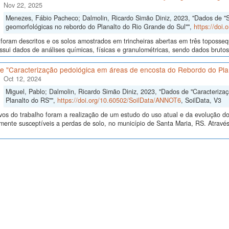
Nov 22, 2025
Menezes, Fábio Pacheco; Dalmolin, Ricardo Simão Diniz, 2023, "Dados de "S
geomorfológicas no rebordo do Planalto do Rio Grande do Sul"",
https://doi
 foram descritos e os solos amostrados em trincheiras abertas em três toposseq
sui dados de análises químicas, físicas e granulométricas, sendo dados brutos e
e "Caracterização pedológica em áreas de encosta do Rebordo do Pla
Oct 12, 2024
Miguel, Pablo; Dalmolin, Ricardo Simão Diniz, 2023, "Dados de "Caracteriz
Planalto do RS"",
https://doi.org/10.60502/SoilData/ANNOT6
, SoilData, V3
vos do trabalho foram a realização de um estudo do uso atual e da evolução do 
lmente susceptíveis a perdas de solo, no município de Santa Maria, RS. Atrav