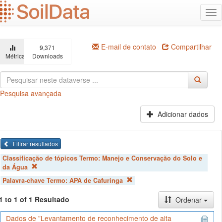
Ir
Alt
para
na
o
conteúdo
principal
E-mail de contato
Compartilhar
9,371
Métricas
Downloads
Pesquisa avançada
Adicionar dados
Filtrar resultados
Classificação de tópicos Termo:
Manejo e Conservação do Solo e
da Água
Palavra-chave Termo:
APA de Cafuringa
1 to 1 of 1 Resultado
Ordenar
Dados de "Levantamento de reconhecimento de alta