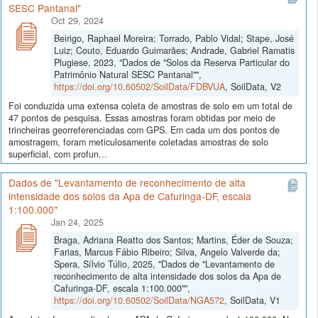
SESC Pantanal"
Oct 29, 2024
Beirigo, Raphael Moreira; Torrado, Pablo Vidal; Stape, José
Luiz; Couto, Eduardo Guimarães; Andrade, Gabriel Ramatis
Plugiese, 2023, "Dados de "Solos da Reserva Particular do
Patrimônio Natural SESC Pantanal"",
https://doi.org/10.60502/SoilData/FDBVUA
, SoilData, V2
Foi conduzida uma extensa coleta de amostras de solo em um total de
47 pontos de pesquisa. Essas amostras foram obtidas por meio de
trincheiras georreferenciadas com GPS. Em cada um dos pontos de
amostragem, foram meticulosamente coletadas amostras de solo
superficial, com profun...
Dados de "Levantamento de reconhecimento de alta
intensidade dos solos da Apa de Cafuringa-DF, escala
1:100.000"
Jan 24, 2025
Braga, Adriana Reatto dos Santos; Martins, Éder de Souza;
Farias, Marcus Fábio Ribeiro; Silva, Angelo Valverde da;
Spera, Sílvio Túlio, 2025, "Dados de "Levantamento de
reconhecimento de alta intensidade dos solos da Apa de
Cafuringa-DF, escala 1:100.000"",
https://doi.org/10.60502/SoilData/NGA572
, SoilData, V1