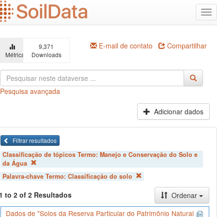
Ir
Alt
para
na
o
conteúdo
principal
E-mail de contato
Compartilhar
9,371
Métricas
Downloads
Pesquisa avançada
Adicionar dados
Filtrar resultados
Classificação de tópicos Termo:
Manejo e Conservação do Solo e
da Água
Palavra-chave Termo:
Classificação do solo
1 to 2 of 2 Resultados
Ordenar
Dados de "Solos da Reserva Particular do Patrimônio Natural