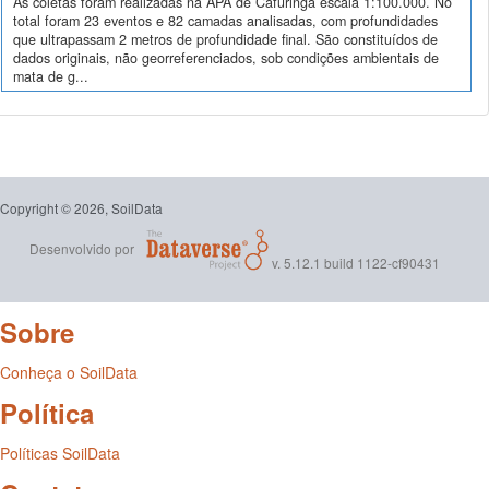
As coletas foram realizadas na APA de Cafuringa escala 1:100.000. No
total foram 23 eventos e 82 camadas analisadas, com profundidades
que ultrapassam 2 metros de profundidade final. São constituídos de
dados originais, não georreferenciados, sob condições ambientais de
mata de g...
Copyright © 2026, SoilData
Desenvolvido por
v. 5.12.1 build 1122-cf90431
Sobre
Conheça o SoilData
Política
Políticas SoilData