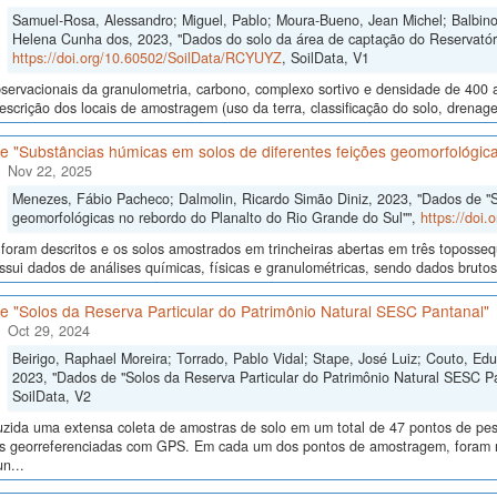
Samuel-Rosa, Alessandro; Miguel, Pablo; Moura-Bueno, Jean Michel; Balbinot
Helena Cunha dos, 2023, "Dados do solo da área de captação do Reservat
https://doi.org/10.60502/SoilData/RCYUYZ
, SoilData, V1
ervacionais da granulometria, carbono, complexo sortivo e densidade de 400 
descrição dos locais de amostragem (uso da terra, classificação do solo, drenage
 "Substâncias húmicas em solos de diferentes feições geomorfológica
Nov 22, 2025
Menezes, Fábio Pacheco; Dalmolin, Ricardo Simão Diniz, 2023, "Dados de "S
geomorfológicas no rebordo do Planalto do Rio Grande do Sul"",
https://doi
 foram descritos e os solos amostrados em trincheiras abertas em três toposseq
sui dados de análises químicas, físicas e granulométricas, sendo dados brutos e
e "Solos da Reserva Particular do Patrimônio Natural SESC Pantanal"
Oct 29, 2024
Beirigo, Raphael Moreira; Torrado, Pablo Vidal; Stape, José Luiz; Couto, E
2023, "Dados de "Solos da Reserva Particular do Patrimônio Natural SESC P
SoilData, V2
uzida uma extensa coleta de amostras de solo em um total de 47 pontos de pes
ras georreferenciadas com GPS. Em cada um dos pontos de amostragem, foram me
n...