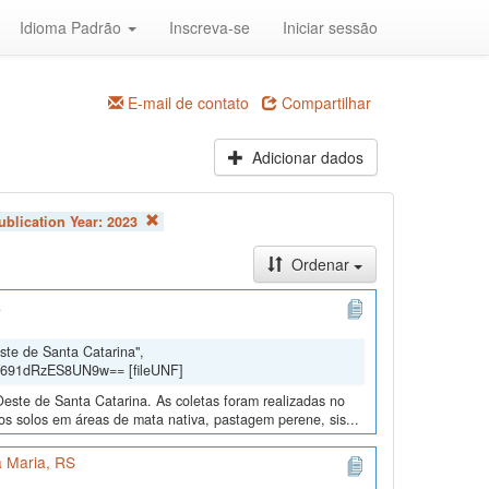
Idioma Padrão
Inscreva-se
Iniciar sessão
E-mail de contato
Compartilhar
Adicionar dados
ublication Year:
2023
Ordenar
a
ste de Santa Catarina",
Y691dRzES8UN9w== [fileUNF]
Oeste de Santa Catarina. As coletas foram realizadas no
s solos em áreas de mata nativa, pastagem perene, sis...
 Maria, RS