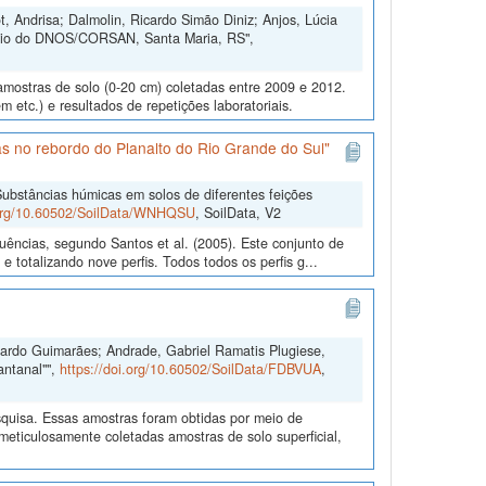
, Andrisa; Dalmolin, Ricardo Simão Diniz; Anjos, Lúcia
ório do DNOS/CORSAN, Santa Maria, RS",
amostras de solo (0-20 cm) coletadas entre 2009 e 2012.
m etc.) e resultados de repetições laboratoriais.
s no rebordo do Planalto do Rio Grande do Sul"
ubstâncias húmicas em solos de diferentes feições
.org/10.60502/SoilData/WNHQSU
, SoilData, V2
uências, segundo Santos et al. (2005). Este conjunto de
 totalizando nove perfis. Todos todos os perfis g...
duardo Guimarães; Andrade, Gabriel Ramatis Plugiese,
antanal"",
https://doi.org/10.60502/SoilData/FDBVUA
,
quisa. Essas amostras foram obtidas por meio de
ticulosamente coletadas amostras de solo superficial,