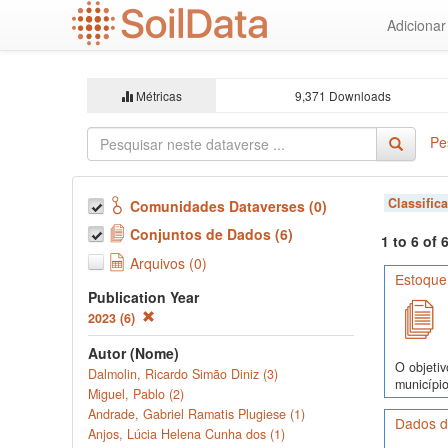
Ir
Adiciona
para
o
conteúdo
principal
Métricas
9,371 Downloads
Pe
Classific
Comunidades Dataverses (0)
Conjuntos de Dados (6)
1 to 6 of
Arquivos (0)
Estoque
Publication Year
2023 (6)
Autor (Nome)
O objetiv
Dalmolin, Ricardo Simão Diniz (3)
município
Miguel, Pablo (2)
Andrade, Gabriel Ramatis Plugiese (1)
Dados d
Anjos, Lúcia Helena Cunha dos (1)