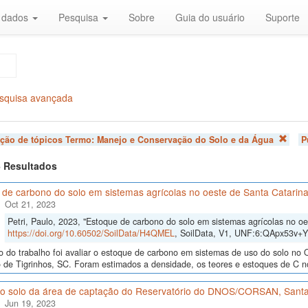
r dados
Pesquisa
Sobre
Guia do usuário
Suporte
squisa avançada
ação de tópicos Termo:
Manejo e Conservação do Solo e da Água
P
 6 Resultados
 de carbono do solo em sistemas agrícolas no oeste de Santa Catarin
Oct 21, 2023
Petri, Paulo, 2023, "Estoque de carbono do solo em sistemas agrícolas no oe
https://doi.org/10.60502/SoilData/H4QMEL
, SoilData, V1, UNF:6:QApx53v+
o do trabalho foi avaliar o estoque de carbono em sistemas de uso do solo no 
 de Tigrinhos, SC. Foram estimados a densidade, os teores e estoques de C no
o solo da área de captação do Reservatório do DNOS/CORSAN, Santa
Jun 19, 2023