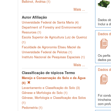
Balbinot, Andrisa (1)
Mais ...
Autor Afiliação
Dados obs
Universidade Federal de Santa Maria (4)
Inclui a 
Department of Forestry and Environmental
Resources (1)
Dados de
Escola Superior de Agricultura Luiz de Queiroz
(1)
Faculdade de Agronomia Eliseu Maciel da
Universidade Federal de Pelotas (1)
Os perfis
Instituto Nacional de Pesquisas Espaciais (1)
dados pos
Mais ...
Dados d
Classificação de tópicos Termo
Manejo e Conservação do Solo e da Água
(6)
Levantamento e Classificação do Solo (3)
Gênese e Morfologia do Solo (1)
Foi cond
Gênese, Morfologia e Classificação dos Solos
trinchei
(1)
com profu
Pedometria (1)