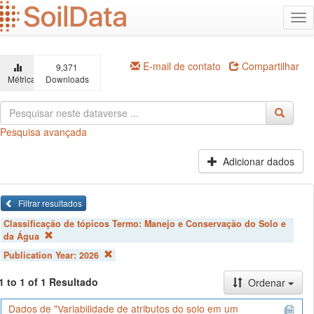
Ir
Alt
para
na
o
conteúdo
principal
E-mail de contato
Compartilhar
9,371
Métricas
Downloads
Pesquisa avançada
Adicionar dados
Filtrar resultados
Classificação de tópicos Termo:
Manejo e Conservação do Solo e
da Água
Publication Year:
2026
1 to 1 of 1 Resultado
Ordenar
Dados de "Variabilidade de atributos do solo em um