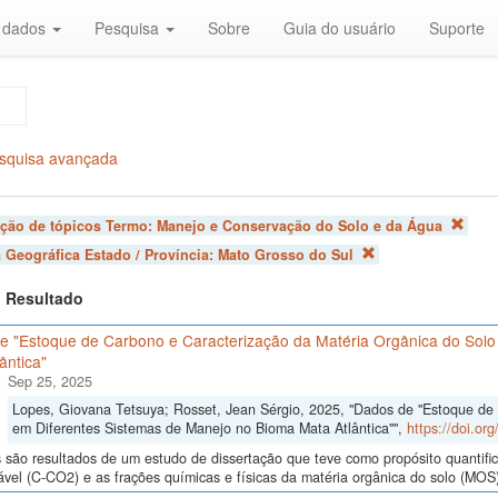
r dados
Pesquisa
Sobre
Guia do usuário
Suporte
squisa avançada
ação de tópicos Termo:
Manejo e Conservação do Solo e da Água
 Geográfica Estado / Província:
Mato Grosso do Sul
 1 Resultado
e "Estoque de Carbono e Caracterização da Matéria Orgânica do Solo
ântica"
Sep 25, 2025
Lopes, Giovana Tetsuya; Rosset, Jean Sérgio, 2025, "Dados de "Estoque de
em Diferentes Sistemas de Manejo no Bioma Mata Atlântica"",
https://doi.o
são resultados de um estudo de dissertação que teve como propósito quantifica
ável (C-CO2) e as frações químicas e físicas da matéria orgânica do solo (MOS)