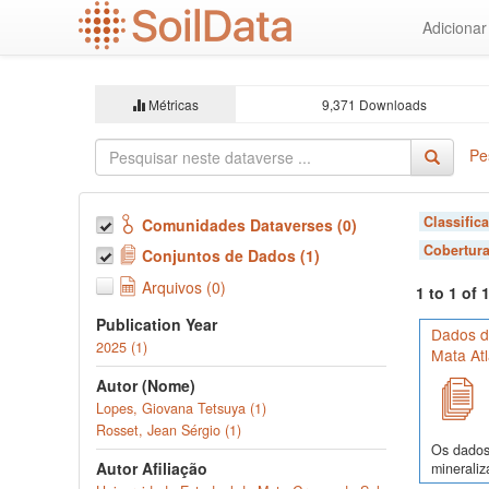
Ir
Adiciona
para
o
conteúdo
principal
Métricas
9,371 Downloads
Pe
Classific
Comunidades Dataverses (0)
Cobertura
Conjuntos de Dados (1)
Arquivos (0)
1 to 1 of
Publication Year
Dados d
2025 (1)
Mata Atl
Autor (Nome)
Lopes, Giovana Tetsuya (1)
Rosset, Jean Sérgio (1)
Os dados 
Autor Afiliação
mineraliz