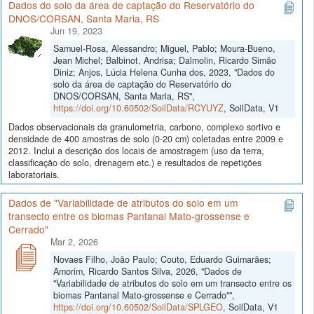
Dados do solo da área de captação do Reservatório do
DNOS/CORSAN, Santa Maria, RS
Jun 19, 2023
Samuel-Rosa, Alessandro; Miguel, Pablo; Moura-Bueno,
Jean Michel; Balbinot, Andrisa; Dalmolin, Ricardo Simão
Diniz; Anjos, Lúcia Helena Cunha dos, 2023, "Dados do
solo da área de captação do Reservatório do
DNOS/CORSAN, Santa Maria, RS",
https://doi.org/10.60502/SoilData/RCYUYZ
, SoilData, V1
Dados observacionais da granulometria, carbono, complexo sortivo e
densidade de 400 amostras de solo (0-20 cm) coletadas entre 2009 e
2012. Inclui a descrição dos locais de amostragem (uso da terra,
classificação do solo, drenagem etc.) e resultados de repetições
laboratoriais.
Dados de "Variabilidade de atributos do solo em um
transecto entre os biomas Pantanal Mato-grossense e
Cerrado"
Mar 2, 2026
Novaes Filho, João Paulo; Couto, Eduardo Guimarães;
Amorim, Ricardo Santos Silva, 2026, "Dados de
"Variabilidade de atributos do solo em um transecto entre os
biomas Pantanal Mato-grossense e Cerrado"",
https://doi.org/10.60502/SoilData/SPLGEO
, SoilData, V1