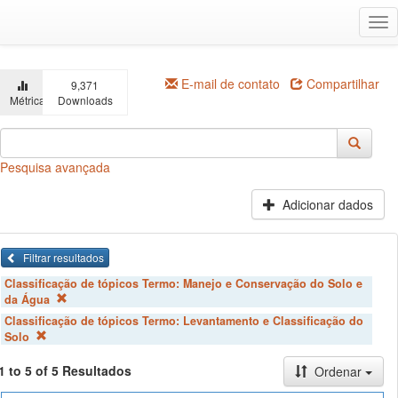
Ir
Alt
para
na
o
conteúdo
principal
E-mail de contato
Compartilhar
9,371
Métricas
Downloads
Pesquisa avançada
Adicionar dados
Filtrar resultados
Classificação de tópicos Termo:
Manejo e Conservação do Solo e
da Água
Classificação de tópicos Termo:
Levantamento e Classificação do
Solo
1 to 5 of 5 Resultados
Ordenar