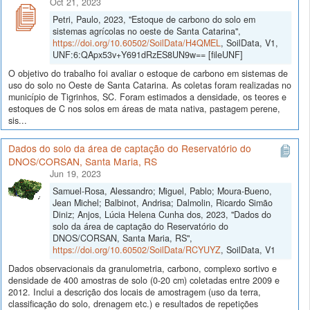
Oct 21, 2023
Petri, Paulo, 2023, "Estoque de carbono do solo em
sistemas agrícolas no oeste de Santa Catarina",
https://doi.org/10.60502/SoilData/H4QMEL
, SoilData, V1,
UNF:6:QApx53v+Y691dRzES8UN9w== [fileUNF]
O objetivo do trabalho foi avaliar o estoque de carbono em sistemas de
uso do solo no Oeste de Santa Catarina. As coletas foram realizadas no
município de Tigrinhos, SC. Foram estimados a densidade, os teores e
estoques de C nos solos em áreas de mata nativa, pastagem perene,
sis...
Dados do solo da área de captação do Reservatório do
DNOS/CORSAN, Santa Maria, RS
Jun 19, 2023
Samuel-Rosa, Alessandro; Miguel, Pablo; Moura-Bueno,
Jean Michel; Balbinot, Andrisa; Dalmolin, Ricardo Simão
Diniz; Anjos, Lúcia Helena Cunha dos, 2023, "Dados do
solo da área de captação do Reservatório do
DNOS/CORSAN, Santa Maria, RS",
https://doi.org/10.60502/SoilData/RCYUYZ
, SoilData, V1
Dados observacionais da granulometria, carbono, complexo sortivo e
densidade de 400 amostras de solo (0-20 cm) coletadas entre 2009 e
2012. Inclui a descrição dos locais de amostragem (uso da terra,
classificação do solo, drenagem etc.) e resultados de repetições