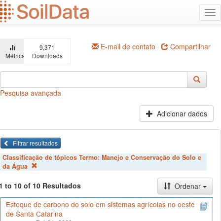
Ir
Alt
para
na
o
conteúdo
principal
E-mail de contato
Compartilhar
9,371
Métricas
Downloads
Pesquisa avançada
Adicionar dados
Filtrar resultados
Classificação de tópicos Termo:
Manejo e Conservação do Solo e
da Água
1 to 10 of 10 Resultados
Ordenar
Estoque de carbono do solo em sistemas agrícolas no oeste
de Santa Catarina