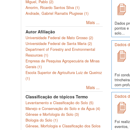
Miguel, Pablo (2)
Amorim, Ricardo Santos Silva (1)
Andrade, Gabriel Ramatis Plugiese (1)
Mais ...
Dados pr
pontos e
Autor Afiliação
solo...
Universidade Federal de Mato Grosso (2)
Universidade Federal de Santa Maria (2)
Dados d
Department of Forestry and Environmental
Resources (1)
Empresa de Pesquisa Agropecuária de Minas
Gerais (1)
Escola Superior de Agricultura Luiz de Queiroz
Foi cond
(1)
trinchei
com profu
Mais ...
Dados d
Classificação de tópicos Termo
Levantamento e Classificação do Solo (5)
Manejo e Conservação do Solo e da Água (4)
Gênese e Morfologia do Solo (3)
Biologia do Solo (1)
Foi real
Gênese, Morfologia e Classificação dos Solos
eventos, 