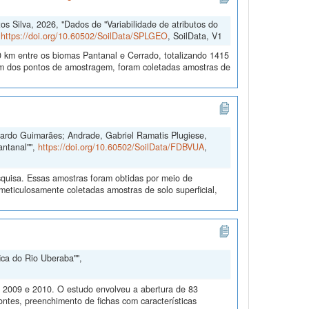
 Silva, 2026, "Dados de "Variabilidade de atributos do
,
https://doi.org/10.60502/SoilData/SPLGEO
, SoilData, V1
 km entre os biomas Pantanal e Cerrado, totalizando 1415
 dos pontos de amostragem, foram coletadas amostras de
duardo Guimarães; Andrade, Gabriel Ramatis Plugiese,
antanal"",
https://doi.org/10.60502/SoilData/FDBVUA
,
quisa. Essas amostras foram obtidas por meio de
ticulosamente coletadas amostras de solo superficial,
ica do Rio Uberaba"",
m 2009 e 2010. O estudo envolveu a abertura de 83
ontes, preenchimento de fichas com características