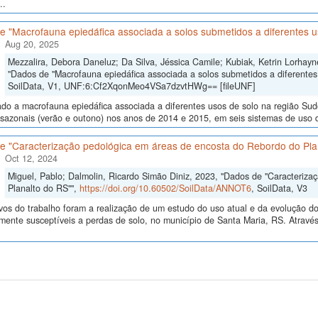
..
e "Macrofauna epiedáfica associada a solos submetidos a diferentes u
Aug 20, 2025
Mezzalira, Debora Daneluz; Da Silva, Jéssica Camile; Kubiak, Ketrin Lorhayne
"Dados de "Macrofauna epiedáfica associada a solos submetidos a diferentes
SoilData, V1, UNF:6:Cf2XqonMeo4VSa7dzvtHWg== [fileUNF]
ado a macrofauna epiedáfica associada a diferentes usos de solo na região Su
sazonais (verão e outono) nos anos de 2014 e 2015, em seis sistemas de uso do 
e "Caracterização pedológica em áreas de encosta do Rebordo do Pla
Oct 12, 2024
Miguel, Pablo; Dalmolin, Ricardo Simão Diniz, 2023, "Dados de "Caracteriz
Planalto do RS"",
https://doi.org/10.60502/SoilData/ANNOT6
, SoilData, V3
vos do trabalho foram a realização de um estudo do uso atual e da evolução do 
lmente susceptíveis a perdas de solo, no município de Santa Maria, RS. Atrav