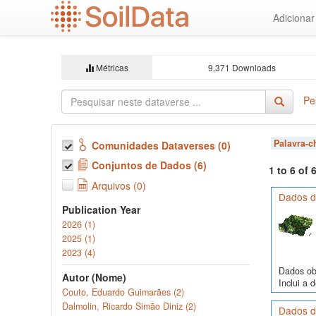
Ir
Adiciona
para
o
conteúdo
principal
Métricas
9,371 Downloads
Pe
Palavra-
Comunidades Dataverses (0)
Conjuntos de Dados (6)
1 to 6 of
Arquivos (0)
Dados d
Publication Year
2026 (1)
2025 (1)
2023 (4)
Dados obs
Autor (Nome)
Inclui a 
Couto, Eduardo Guimarães (2)
Dalmolin, Ricardo Simão Diniz (2)
Dados de