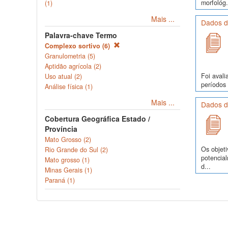
morfológ.
(1)
Mais ...
Dados d
Palavra-chave Termo
Complexo sortivo (6)
Granulometria (5)
Aptidão agrícola (2)
Foi avali
Uso atual (2)
períodos 
Análise física (1)
Mais ...
Dados d
Cobertura Geográfica Estado /
Província
Mato Grosso (2)
Os objeti
Rio Grande do Sul (2)
potencia
Mato grosso (1)
d...
Minas Gerais (1)
Paraná (1)