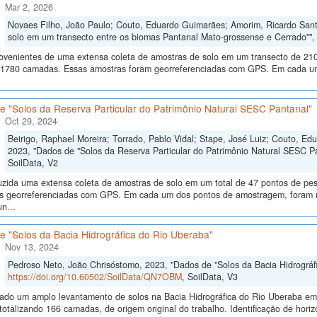
Mar 2, 2026
Novaes Filho, João Paulo; Couto, Eduardo Guimarães; Amorim, Ricardo Santos
solo em um transecto entre os biomas Pantanal Mato-grossense e Cerrado""
ovenientes de uma extensa coleta de amostras de solo em um transecto de 210
 1780 camadas. Essas amostras foram georreferenciadas com GPS. Em cada um
e "Solos da Reserva Particular do Patrimônio Natural SESC Pantanal"
Oct 29, 2024
Beirigo, Raphael Moreira; Torrado, Pablo Vidal; Stape, José Luiz; Couto, E
2023, "Dados de "Solos da Reserva Particular do Patrimônio Natural SESC P
SoilData, V2
uzida uma extensa coleta de amostras de solo em um total de 47 pontos de pes
ras georreferenciadas com GPS. Em cada um dos pontos de amostragem, foram me
n...
e "Solos da Bacia Hidrográfica do Rio Uberaba"
Nov 13, 2024
Pedroso Neto, João Chrisóstomo, 2023, "Dados de "Solos da Bacia Hidrográf
https://doi.org/10.60502/SoilData/QN7OBM
, SoilData, V3
izado um amplo levantamento de solos na Bacia Hidrográfica do Rio Uberaba e
totalizando 166 camadas, de origem original do trabalho. Identificação de horiz