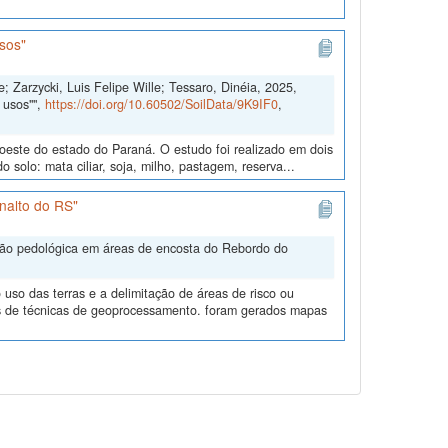
sos"
; Zarzycki, Luis Felipe Wille; Tessaro, Dinéia, 2025,
 usos"",
https://doi.org/10.60502/SoilData/9K9IF0
,
doeste do estado do Paraná. O estudo foi realizado em dois
solo: mata ciliar, soja, milho, pastagem, reserva...
nalto do RS"
ação pedológica em áreas de encosta do Rebordo do
uso das terras e a delimitação de áreas de risco ou
és de técnicas de geoprocessamento. foram gerados mapas