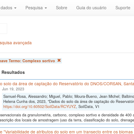
r dados
Pesquisa
Sobre
Guia do usuário
Suporte
squisa avançada
chave Termo:
Complexo sortivo
 6 Resultados
o solo da área de captação do Reservatório do DNOS/CORSAN, Santa
Jun 19, 2023
Samuel-Rosa, Alessandro; Miguel, Pablo; Moura-Bueno, Jean Michel; Balbinot
Helena Cunha dos, 2023, "Dados do solo da área de captação do Reservat
https://doi.org/10.60502/SoilData/RCYUYZ
, SoilData, V1
ervacionais da granulometria, carbono, complexo sortivo e densidade de 400 
descrição dos locais de amostragem (uso da terra, classificação do solo, drenage
 "Variabilidade de atributos do solo em um transecto entre os bioma