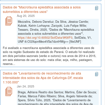
Dados de "Macrofauna epiedáfica associada a solos
submetidos a diferentes usos"
Aug 20, 2025
Mezzalira, Debora Daneluz; Da Silva, Jéssica Camile;
Kubiak, Ketrin Lorhayne; Zarzycki, Luis Felipe Wille;
Tessaro, Dinéia, 2025, "Dados de "Macrofauna epiedáfica
associada a solos submetidos a diferentes usos"",
https://doi.org/10.60502/SoilData/9K9IF0
, SoilData, V1,
UNF:6:Cf2XqonMeo4VSa7dzvtHWg== [fileUNF]
Foi avaliado a macrofauna epiedáfica associada a diferentes usos de
solo na região Sudoeste do estado do Paraná. O estudo foi realizado
em dois períodos sazonais (verão e outono) nos anos de 2014 e 2015,
em seis sistemas de uso do solo: mata ciliar, soja, milho, pastagem,
reserva...
Dados de "Levantamento de reconhecimento de alta
intensidade dos solos da Apa de Cafuringa-DF, escala
1:100.000"
Jan 24, 2025
Braga, Adriana Reatto dos Santos; Martins, Éder de Souza;
Farias, Marcus Fábio Ribeiro; Silva, Angelo Valverde da;
Spera, Sílvio Túlio, 2025, "Dados de "Levantamento de
reconhecimento de alta intensidade dos solos da Apa de