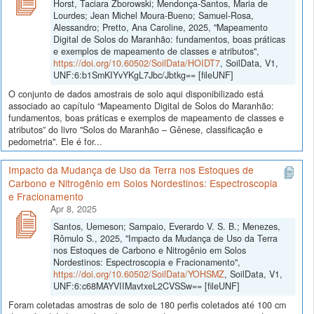
Horst, Taciara Zborowski; Mendonça-Santos, Maria de
Lourdes; Jean Michel Moura-Bueno; Samuel-Rosa,
Alessandro; Pretto, Ana Caroline, 2025, "Mapeamento
Digital de Solos do Maranhão: fundamentos, boas práticas
e exemplos de mapeamento de classes e atributos",
https://doi.org/10.60502/SoilData/HOIDT7
, SoilData, V1,
UNF:6:b1SmKIYvYKgL7Jbc/Jbtkg== [fileUNF]
O conjunto de dados amostrais de solo aqui disponibilizado está
associado ao capítulo “Mapeamento Digital de Solos do Maranhão:
fundamentos, boas práticas e exemplos de mapeamento de classes e
atributos” do livro "Solos do Maranhão – Gênese, classificação e
pedometria". Ele é for...
Impacto da Mudança de Uso da Terra nos Estoques de
Carbono e Nitrogênio em Solos Nordestinos: Espectroscopia
e Fracionamento
Apr 8, 2025
Santos, Uemeson; Sampaio, Everardo V. S. B.; Menezes,
Rômulo S., 2025, "Impacto da Mudança de Uso da Terra
nos Estoques de Carbono e Nitrogênio em Solos
Nordestinos: Espectroscopia e Fracionamento",
https://doi.org/10.60502/SoilData/YOHSMZ
, SoilData, V1,
UNF:6:c68MAYVIIMavtxeL2CVSSw== [fileUNF]
Foram coletadas amostras de solo de 180 perfis coletados até 100 cm