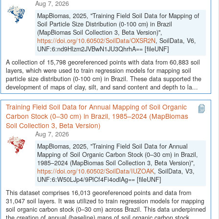
Aug 7, 2026
MapBiomas, 2025, "Training Field Soil Data for Mapping of
Soil Particle Size Distribution (0-100 cm) in Brazil
(MapBiomas Soil Collection 3, Beta Version)",
https://doi.org/10.60502/SoilData/OXSR2N
, SoilData, V6,
UNF:6:nd9Hlzm2JVBwN1JU3QhrhA== [fileUNF]
A collection of 15,798 georeferenced points with data from 60,883 soil
layers, which were used to train regression models for mapping soil
particle size distribution (0-100 cm) in Brazil. These data supported the
development of maps of clay, silt, and sand content and depth to la...
Training Field Soil Data for Annual Mapping of Soil Organic
Carbon Stock (0–30 cm) in Brazil, 1985–2024 (MapBiomas
Soil Collection 3, Beta Version)
Aug 7, 2026
MapBiomas, 2025, "Training Field Soil Data for Annual
Mapping of Soil Organic Carbon Stock (0–30 cm) in Brazil,
1985–2024 (MapBiomas Soil Collection 3, Beta Version)",
https://doi.org/10.60502/SoilData/IUZOAK
, SoilData, V3,
UNF:6:W50LJp4/9PlCf4Fi4odlAg== [fileUNF]
This dataset comprises 16,013 georeferenced points and data from
31,047 soil layers. It was utilized to train regression models for mapping
soil organic carbon stock (0–30 cm) across Brazil. This data underpinned
the creation of annual (baseline) maps of soil organic carbon stock...