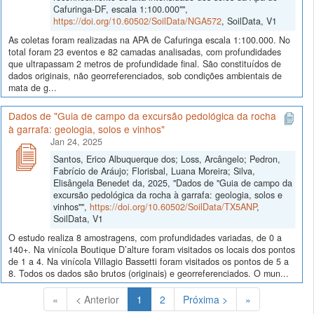
Cafuringa-DF, escala 1:100.000"",
https://doi.org/10.60502/SoilData/NGA572
, SoilData, V1
As coletas foram realizadas na APA de Cafuringa escala 1:100.000. No
total foram 23 eventos e 82 camadas analisadas, com profundidades
que ultrapassam 2 metros de profundidade final. São constituídos de
dados originais, não georreferenciados, sob condições ambientais de
mata de g...
Dados de "Guia de campo da excursão pedológica da rocha
à garrafa: geologia, solos e vinhos"
Jan 24, 2025
Santos, Erico Albuquerque dos; Loss, Arcângelo; Pedron,
Fabrício de Aráujo; Florisbal, Luana Moreira; Silva,
Elisângela Benedet da, 2025, "Dados de "Guia de campo da
excursão pedológica da rocha à garrafa: geologia, solos e
vinhos"",
https://doi.org/10.60502/SoilData/TX5ANP
,
SoilData, V1
O estudo realiza 8 amostragens, com profundidades variadas, de 0 a
140+. Na vinícola Boutique D’alture foram visitados os locais dos pontos
de 1 a 4. Na vinícola Villagio Bassetti foram visitados os pontos de 5 a
8. Todos os dados são brutos (originais) e georreferenciados. O mun...
(Atual)
«
< Anterior
1
2
Próxima >
»