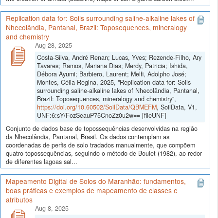
Replication data for: Soils surrounding saline-alkaline lakes of
Nhecolândia, Pantanal, Brazil: Toposequences, mineralogy
and chemistry
Aug 28, 2025
Costa-Silva, André Renan; Lucas, Yves; Rezende-Filho, Ary
Tavares; Ramos, Mariana Dias; Merdy, Patricia; Ishida,
Débora Ayumi; Barbiero, Laurent; Melfi, Adolpho José;
Montes, Célia Regina, 2025, "Replication data for: Soils
surrounding saline-alkaline lakes of Nhecolândia, Pantanal,
Brazil: Toposequences, mineralogy and chemistry",
https://doi.org/10.60502/SoilData/QBMEFM
, SoilData, V1,
UNF:6:sY/FozSeauP75CnoZz0u2w== [fileUNF]
Conjunto de dados base de topossequências desenvolvidas na região
da Nhecolândia, Pantanal, Brasil. Os dados contemplam as
coordenadas de perfis de solo tradados manualmente, que compõem
quatro topossequências, seguindo o método de Boulet (1982), ao redor
de diferentes lagoas sal...
Mapeamento Digital de Solos do Maranhão: fundamentos,
boas práticas e exemplos de mapeamento de classes e
atributos
Aug 8, 2025