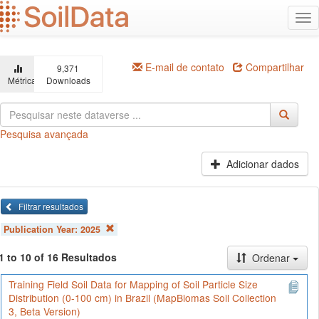
Ir
Alt
para
na
o
conteúdo
principal
E-mail de contato
Compartilhar
9,371
Métricas
Downloads
Pesquisa avançada
Adicionar dados
Filtrar resultados
Publication Year:
2025
1 to 10 of 16 Resultados
Ordenar
Training Field Soil Data for Mapping of Soil Particle Size
Distribution (0-100 cm) in Brazil (MapBiomas Soil Collection
3, Beta Version)