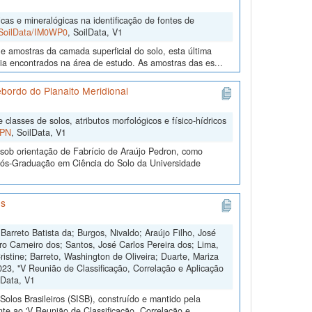
cas e mineralógicas na identificação de fontes de
2/SoilData/IM0WP0
, SoilData, V1
e amostras da camada superficial do solo, esta última
gia encontrados na área de estudo. As amostras das es...
Rebordo do Planalto Meridional
classes de solos, atributos morfológicos e físico-hídricos
UPN
, SoilData, V1
sob orientação de Fabrício de Araújo Pedron, como
 Pós-Graduação em Ciência do Solo da Universidade
os
Barreto Batista da; Burgos, Nivaldo; Araújo Filho, José
 Carneiro dos; Santos, José Carlos Pereira dos; Lima,
istine; Barreto, Washington de Oliveira; Duarte, Mariza
23, "V Reunião de Classificação, Correlação e Aplicação
lData, V1
olos Brasileiros (SISB), construído e mantido pela
te ao 'V Reunião de Classificação, Correlação e