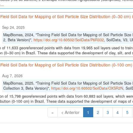
...
 Field Soil Data for Mapping of Soil Particle Size Distribution (0–30 cm)
Sep 24, 2025
MapBiomas, 2024, "Training Field Soil Data for Mapping of Soil Particle Size 
2, Beta Version)",
https://doi.org/10.60502/SoilData/P6R332
, SoilData, V3,
n of 11,633 georeferenced points with data from 19,965 soil layers used to train
ion (0–30 cm) in Brazil. These data supported the development of clay, silt, an
 Field Soil Data for Mapping of Soil Particle Size Distribution (0-100 cm
Aug 7, 2026
MapBiomas, 2025, "Training Field Soil Data for Mapping of Soil Particle Size 
Collection 3, Beta Version)",
https://doi.org/10.60502/SoilData/OXSR2N
, Soi
ion of 15,798 georeferenced points with data from 60,883 soil layers, which were
ribution (0-100 cm) in Brazil. These data supported the development of maps of c
(Atual)
«
< Anterior
1
2
3
4
5