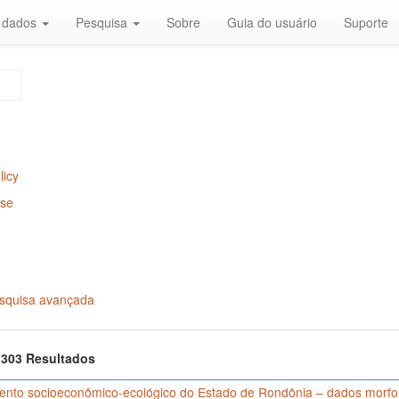
r dados
Pesquisa
Sobre
Guia do usuário
Suporte
licy
Use
squisa avançada
f 303 Resultados
nto socioeconômico-ecológico do Estado de Rondônia – dados morfológ