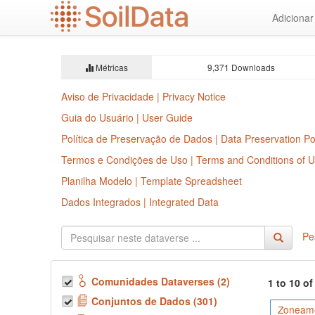
Ir
Adiciona
para
o
conteúdo
principal
Métricas
9,371 Downloads
Aviso de Privacidade | Privacy Notice
Guia do Usuário | User Guide
Política de Preservação de Dados | Data Preservation Po
Termos e Condições de Uso | Terms and Conditions of 
Planilha Modelo | Template Spreadsheet
Dados Integrados | Integrated Data
Pe
Comunidades Dataverses (2)
1 to 10 o
Conjuntos de Dados (301)
Zoneame