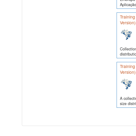
Aplicação
Training
Version)
Collectio
distribut
Training
Version)
A collect
size dist