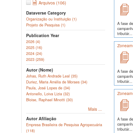
Arquivos (106)
Dataverse Category
Organização ou Instituição (1)
A fase de
Projeto de Pesquisa (1)
campanha
tributár...
Publication Year
2026 (4)
Zoneame
2025 (16)
2024 (24)
2023 (259)
Autor (Nome)
A fase de
Johas, Ruth Andrade Leal (35)
campanha
tributár...
Duriez, Maria Amélia de Moraes (34)
Paula, José Lopes de (34)
Zoneame
Antonello, Loiva Lizia (32)
Bloise, Raphael Minotti (30)
Mais ...
Autor Afiliação
A fase de
campanha
Empresa Brasileira de Pesquisa Agropecuária
tributár...
(118)