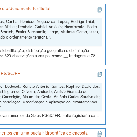
 o ordenamento territorial
ngues; Cunha, Henrique Noguez da; Lopes, Rodrigo Thiel;
an Michel; Deobald, Gabriel Antônio; Nascimento, Pedro
 Bernich, Emilio Buchanelli; Lange, Matheus Ceron, 2023,
o o ordenamento territorial",
dentificação, distribuição geográfica e delimitação
todo 623 observações a campo, sendo __ tradagens e 72
os RS/SC/PR
nio; Dedecek, Renato Antonio; Santos, Raphael David dos;
shington de Oliveira; Andrade, Aluísio Granado de;
s; Conceição, Mauro da; Costa, Antônio Carlos Saraiva da;
e correlação, classificação e aplicação de levantamentos
V1
Levantamentos de Solos RS/SC/PR. Falta registrar a data
imentos em uma bacia hidrográfica de encosta