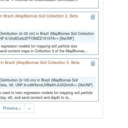
 in Brazil (MapBiomas Soil Collection 2, Beta
Distribution (0–30 cm) in Brazil (MapBiomas Soil Collection
 UNF:6:UIo9Du9z2FFtSMZZ1X19TA== [fileUNF]
 regression models for mapping soil particle size
d sand content maps in Collection 2 of the MapBiomas...
) in Brazil (MapBiomas Soil Collection 3, Beta
Distribution (0-100 cm) in Brazil (MapBiomas Soil
lData, V6, UNF:6:nd9Hlzm2JVBwN1JU3QhrhA== [fileUNF]
 used to train regression models for mapping soil particle
lay, silt, and sand content and depth to la...
Próxima >
»