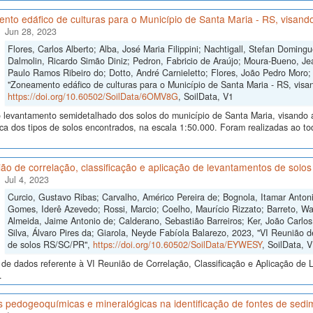
to edáfico de culturas para o Município de Santa Maria - RS, visando
Jun 28, 2023
Flores, Carlos Alberto; Alba, José Maria Filippini; Nachtigall, Stefan Domi
Dalmolin, Ricardo Simão Diniz; Pedron, Fabricio de Araújo; Moura-Bueno, Je
Paulo Ramos Ribeiro do; Dotto, André Carnieletto; Flores, João Pedro Moro;
"Zoneamento edáfico de culturas para o Município de Santa Maria - RS, visand
https://doi.org/10.60502/SoilData/6OMV8G
, SoilData, V1
levantamento semidetalhado dos solos do município de Santa Maria, visando a i
ica dos tipos de solos encontrados, na escala 1:50.000. Foram realizadas ao 
ão de correlação, classificação e aplicação de levantamentos de sol
Jul 4, 2023
Curcio, Gustavo Ribas; Carvalho, Américo Pereira de; Bognola, Itamar Anto
Gomes, Iderê Azevedo; Rossi, Marcio; Coelho, Maurício Rizzato; Barreto, Wa
Almeida, Jaime Antonio de; Calderano, Sebastião Barreiros; Ker, João Carlo
Silva, Álvaro Pires da; Giarola, Neyde Fabíola Balarezo, 2023, "VI Reunião d
de solos RS/SC/PR",
https://doi.org/10.60502/SoilData/EYWESY
, SoilData, 
de dados referente à VI Reunião de Correlação, Classificação e Aplicação de 
.
s pedogeoquímicas e mineralógicas na identificação de fontes de sed