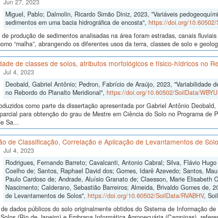
Jun 27, 2023
Miguel, Pablo; Dalmolin, Ricardo Simão Diniz, 2023, "Variáveis pedogeoquími
sedimentos em uma bacia hidrográfica de encosta",
https://doi.org/10.6050
 de produção de sedimentos analisadas na área foram estradas, canais fluviais 
como “malha”, abrangendo os diferentes usos da terra, classes de solo e geolo
idade de classes de solos, atributos morfológicos e físico-hídricos no 
Jul 4, 2023
Deobald, Gabriel Antônio; Pedron, Fabrício de Araújo, 2023, "Variabilidade de 
no Rebordo do Planalto Meridional",
https://doi.org/10.60502/SoilData/WBY
oduzidos como parte da dissertação apresentada por Gabriel Antônio Deobald, 
o parcial para obtenção do grau de Mestre em Ciência do Solo no Programa de
e Sa...
ão de Classificação, Correlação e Aplicação de Levantamentos de Sol
Jul 4, 2023
Rodrigues, Fernando Barreto; Cavalcanti, Antonio Cabral; Silva, Flávio Hugo 
Coelho de; Santos, Raphael David dos; Gomes, Idarê Azevedo; Santos, Mauro
Paulo Cardoso de; Andrade, Aluísio Granato de; Claesson, Marie Elisabeth Cr
Nascimento; Calderano, Sebastião Barreiros; Almeida, Brivaldo Gomes de, 20
de Levantamentos de Solos",
https://doi.org/10.60502/SoilData/RVABHV
, Soi
de dados públicos do solo originalmente obtidos do Sistema de Informação de S
olos (Rio de Janeiro) e Embrapa Informática Agropecuária (Campinas), referen