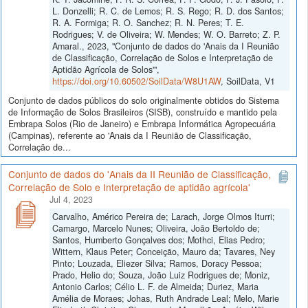
L. Donzelli; R. C. de Lemos; R. S. Rego; R. D. dos Santos;
R. A. Formiga; R. O. Sanchez; R. N. Peres; T. E.
Rodrigues; V. de Oliveira; W. Mendes; W. O. Barreto; Z. P.
Amaral., 2023, "Conjunto de dados do 'Anais da I Reunião
de Classificação, Correlação de Solos e Interpretação de
Aptidão Agrícola de Solos'",
https://doi.org/10.60502/SoilData/W8U1AW
, SoilData, V1
Conjunto de dados públicos do solo originalmente obtidos do Sistema
de Informação de Solos Brasileiros (SISB), construído e mantido pela
Embrapa Solos (Rio de Janeiro) e Embrapa Informática Agropecuária
(Campinas), referente ao 'Anais da I Reunião de Classificação,
Correlação de...
Conjunto de dados do 'Anais da II Reunião de Classificação,
Correlação de Solo e Interpretação de aptidão agrícola'
Jul 4, 2023
Carvalho, Américo Pereira de; Larach, Jorge Olmos Iturri;
Camargo, Marcelo Nunes; Oliveira, João Bertoldo de;
Santos, Humberto Gonçalves dos; Mothci, Elias Pedro;
Wittern, Klaus Peter; Conceição, Mauro da; Tavares, Ney
Pinto; Louzada, Eliezer Silva; Ramos, Doracy Pessoa;
Prado, Helio do; Souza, João Luiz Rodrigues de; Moniz,
Antonio Carlos; Célio L. F. de Almeida; Duriez, Maria
Amélia de Moraes; Johas, Ruth Andrade Leal; Melo, Marie