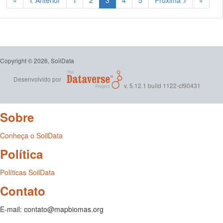
«
< Anterior
1
2
3
4
5
Próxima >
»
Copyright © 2026, SoilData
Desenvolvido por
v. 5.12.1 build 1122-cf90431
Sobre
Conheça o SoilData
Política
Políticas SoilData
Contato
E-mail: contato@mapbiomas.org