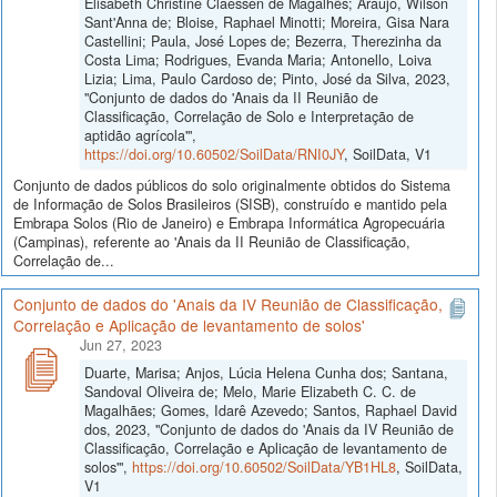
Elisabeth Christine Claessen de Magalhẽs; Araújo, Wilson
Sant'Anna de; Bloise, Raphael Minotti; Moreira, Gisa Nara
Castellini; Paula, José Lopes de; Bezerra, Therezinha da
Costa Lima; Rodrigues, Evanda Maria; Antonello, Loiva
Lizia; Lima, Paulo Cardoso de; Pinto, José da Silva, 2023,
"Conjunto de dados do 'Anais da II Reunião de
Classificação, Correlação de Solo e Interpretação de
aptidão agrícola'",
https://doi.org/10.60502/SoilData/RNI0JY
, SoilData, V1
Conjunto de dados públicos do solo originalmente obtidos do Sistema
de Informação de Solos Brasileiros (SISB), construído e mantido pela
Embrapa Solos (Rio de Janeiro) e Embrapa Informática Agropecuária
(Campinas), referente ao 'Anais da II Reunião de Classificação,
Correlação de...
Conjunto de dados do 'Anais da IV Reunião de Classificação,
Correlação e Aplicação de levantamento de solos'
Jun 27, 2023
Duarte, Marisa; Anjos, Lúcia Helena Cunha dos; Santana,
Sandoval Oliveira de; Melo, Marie Elizabeth C. C. de
Magalhães; Gomes, Idarê Azevedo; Santos, Raphael David
dos, 2023, "Conjunto de dados do 'Anais da IV Reunião de
Classificação, Correlação e Aplicação de levantamento de
solos'",
https://doi.org/10.60502/SoilData/YB1HL8
, SoilData,
V1