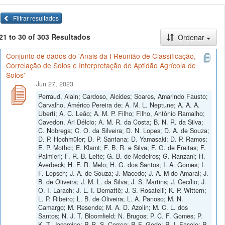
Filtrar resultados
21 to 30 of 303 Resultados
Ordenar
Conjunto de dados do 'Anais da I Reunião de Classificação,
Correlação de Solos e Interpretação de Aptidão Agrícola de
Solos'
Jun 27, 2023
Perraud, Alain; Cardoso, Alcides; Soares, Amarindo Fausto;
Carvalho, Américo Pereira de; A. M. L. Neptune; A. A. A.
Uberti; A. C. Leão; A. M. P. Filho; Filho, Antônio Ramalho;
Cavedon, Ari Délcio; A. M. R. da Costa; B. N. R. da Silva;
C. Nobrega; C. O. da Silveira; D. N. Lopes; D. A. de Souza;
D. P. Hochmüler; D. P. Santana; D. Yamasaki; D. P. Ramos;
E. P. Mothci; E. Klamt; F. B. R. e Silva; F. G. de Freitas; F.
Palmieri; F. R. B. Leite; G. B. de Medeiros; G. Ranzani; H.
Averbeck; H. F. R. Melo; H. G. dos Santos; I. A. Gomes; I.
F. Lepsch; J. A. de Souza; J. Macedo; J. A. M do Amaral; J.
B. de Oliveira; J. M. L. da Silva; J. S. Martins; J. Cecílio; J.
O. I. Larach; J. L. I. Demattê; J. S. Rosatelli; K. P. Wittern;
L. P. Ribeiro; L. B. de Oliveira; L. A. Panoso; M. N.
Camargo; M. Resende; M. A. D. Azolin; M. C. L. dos
Santos; N. J. T. Bloomfield; N. Brugos; P. C. F. Gomes; P.
K. T. Jacomine; P. R. S. Correa; P. F. Godo; P. J. Fasolo; P.