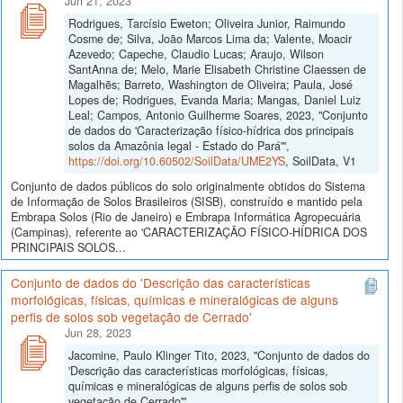
Jun 21, 2023
Rodrigues, Tarcísio Eweton; Oliveira Junior, Raimundo
Cosme de; Silva, João Marcos Lima da; Valente, Moacir
Azevedo; Capeche, Claudio Lucas; Araujo, Wilson
SantAnna de; Melo, Marie Elisabeth Christine Claessen de
Magalhẽs; Barreto, Washington de Oliveira; Paula, José
Lopes de; Rodrigues, Evanda Maria; Mangas, Daniel Luiz
Leal; Campos, Antonio Guilherme Soares, 2023, "Conjunto
de dados do 'Caracterização físico-hídrica dos principais
solos da Amazônia legal - Estado do Pará'",
https://doi.org/10.60502/SoilData/UME2YS
, SoilData, V1
Conjunto de dados públicos do solo originalmente obtidos do Sistema
de Informação de Solos Brasileiros (SISB), construído e mantido pela
Embrapa Solos (Rio de Janeiro) e Embrapa Informática Agropecuária
(Campinas), referente ao 'CARACTERIZAÇÃO FÍSICO-HÍDRICA DOS
PRINCIPAIS SOLOS...
Conjunto de dados do 'Descrição das características
morfológicas, físicas, químicas e mineralógicas de alguns
perfis de solos sob vegetação de Cerrado'
Jun 28, 2023
Jacomine, Paulo Klinger Tito, 2023, "Conjunto de dados do
'Descrição das características morfológicas, físicas,
químicas e mineralógicas de alguns perfis de solos sob
vegetação de Cerrado'",