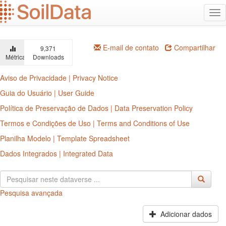
Ir
Alt
para
na
o
conteúdo
principal
E-mail de contato
Compartilhar
9,371
Métricas
Downloads
Aviso de Privacidade | Privacy Notice
Guia do Usuário | User Guide
Política de Preservação de Dados | Data Preservation Policy
Termos e Condições de Uso | Terms and Conditions of Use
Planilha Modelo | Template Spreadsheet
Dados Integrados | Integrated Data
Pesquisa avançada
Adicionar dados