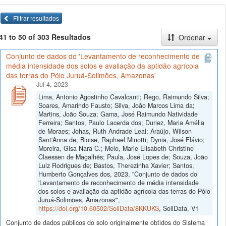
Filtrar resultados
41 to 50 of 303 Resultados
Ordenar
Conjunto de dados do 'Levantamento de reconhecimento de
média intensidade dos solos e avaliação da aptidão agrícola
das terras do Pólo Juruá-Solimões, Amazonas'
Jul 4, 2023
Lima, Antonio Agostinho Cavalcanti; Rego, Raimundo Silva;
Soares, Amarindo Fausto; Silva, João Marcos Lima da;
Martins, João Souza; Gama, José Raimundo Natividade
Ferreira; Santos, Paulo Lacerda dos; Duriez, Maria Amélia
de Moraes; Johas, Ruth Andrade Leal; Araújo, Wilson
Sant'Anna de; Bloise, Raphael Minotti; Dynia, José Flávio;
Moreira, Gisa Nara C.; Melo, Marie Elisabeth Christine
Claessen de Magalhẽs; Paula, José Lopes de; Souza, João
Luiz Rodrigues de; Bastos, Therezinha Xavier; Santos,
Humberto Gonçalves dos, 2023, "Conjunto de dados do
'Levantamento de reconhecimento de média intensidade
dos solos e avaliação da aptidão agrícola das terras do Pólo
Juruá-Solimões, Amazonas'",
https://doi.org/10.60502/SoilData/8KKUKS
, SoilData, V1
Conjunto de dados públicos do solo originalmente obtidos do Sistema