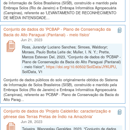
de Informação de Solos Brasileiros (SISB), construído e mantido pela
Embrapa Solos (Rio de Janeiro) e Embrapa Informática Agropecuária
(Campinas), referente ao 'LEVANTAMENTO DE RECONHECIMENTO
DE MÉDIA INTENSIDADE...
Conjunto de dados do 'PCBAP - Plano de Conservação da
Bacia do Alto Paraguai (Pantanal) - meio físico'
Jun 21, 2023
Ross, Jurandyr Luciano Sanches; Simoes, Waldocyr;
Moraes, Paulo Borba Leite de; Muller, I. N. Y.; Prette,
Marcos Estevan Del, 2023, "Conjunto de dados do 'PCBAP -
Plano de Conservação da Bacia do Alto Paraguai (Pantanal)
- meio físico'",
https://doi.org/10.60502/SoilData/JYKUPU
,
SoilData, V1
Conjunto de dados públicos do solo originalmente obtidos do Sistema
de Informação de Solos Brasileiros (SISB), construído e mantido pela
Embrapa Solos (Rio de Janeiro) e Embrapa Informática Agropecuária
(Campinas), referente ao 'PCBAP - Plano de Conservação da Bacia do
Alto Parag...
Conjunto de dados do 'Projeto Caldeirão: caracterização e
gênese das Terras Pretas de Índio na Amazônia'
Jun 28, 2023
Teixeira, Wenceslau Geraldes, 2023, "Conjunto de dados