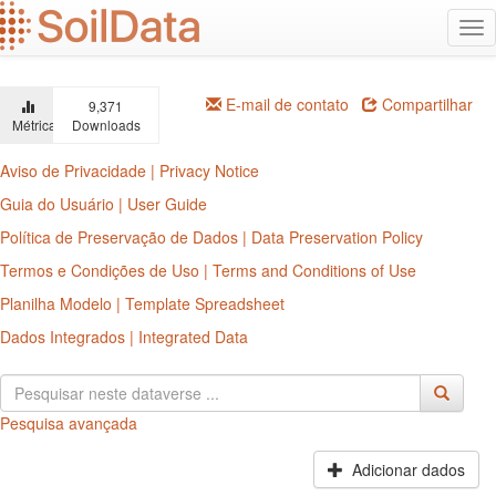
Ir
Alt
para
na
o
conteúdo
principal
E-mail de contato
Compartilhar
9,371
Métricas
Downloads
Aviso de Privacidade | Privacy Notice
Guia do Usuário | User Guide
Política de Preservação de Dados | Data Preservation Policy
Termos e Condições de Uso | Terms and Conditions of Use
Planilha Modelo | Template Spreadsheet
Dados Integrados | Integrated Data
Pesquisa avançada
Adicionar dados