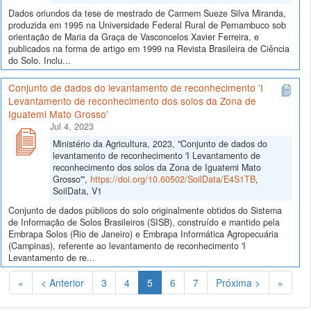
Dados oriundos da tese de mestrado de Carmem Sueze Silva Miranda,
produzida em 1995 na Universidade Federal Rural de Pernambuco sob
orientação de Maria da Graça de Vasconcelos Xavier Ferreira, e
publicados na forma de artigo em 1999 na Revista Brasileira de Ciência
do Solo. Inclu...
Conjunto de dados do levantamento de reconhecimento 'I
Levantamento de reconhecimento dos solos da Zona de
Iguatemi Mato Grosso'
Jul 4, 2023
Ministério da Agricultura, 2023, "Conjunto de dados do
levantamento de reconhecimento 'I Levantamento de
reconhecimento dos solos da Zona de Iguatemi Mato
Grosso'",
https://doi.org/10.60502/SoilData/E4S1TB
,
SoilData, V1
Conjunto de dados públicos do solo originalmente obtidos do Sistema
de Informação de Solos Brasileiros (SISB), construído e mantido pela
Embrapa Solos (Rio de Janeiro) e Embrapa Informática Agropecuária
(Campinas), referente ao levantamento de reconhecimento 'I
Levantamento de re...
(Atual)
«
< Anterior
3
4
5
6
7
Próxima >
»