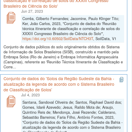
classificação e correlação de solos do XXXIII Congresso
Brasileiro de Ciência do Solo'
Jun 27, 2023
Corrêa, Gilberto Fernandes; Jacomine, Paulo Klinger Tito;
Ker, João Carlos, 2023, "Conjunto de dados do 'Reunião
técnica itinerante de classificação e correlação de solos do
XXXIII Congresso Brasileiro de Ciência do Solo'",
https://doi.org/10.60502/SoilData/NTCH3T
, SoilData, V1
Conjunto de dados públicos do solo originalmente obtidos do Sistema
de Informação de Solos Brasileiros (SISB), construído e mantido pela
Embrapa Solos (Rio de Janeiro) e Embrapa Informática Agropecuária
(Campinas), referente ao 'Reunião Técnica Itinerante de Classificação e
Corre...
Conjunto de dados do 'Solos da Região Sudeste da Bahia -
atualização da legenda de acordo com o Sistema Brasileiro
de Classificação de Solos'
Jul 4, 2023
Santana, Sandoval Oliveira de; Santos, Raphael David dos;
Gomes, Idarê Azevedo; Jesus, Raildo Mota de; Araujo,
Quintino Reis de; Mendonça, José Rezende; Calderano,
Sebastião Barreiros; Faria Filho, Antônio Fontes, 2023,
"Conjunto de dados do 'Solos da Região Sudeste da Bahia -
atualização da legenda de acordo com o Sistema Brasileiro