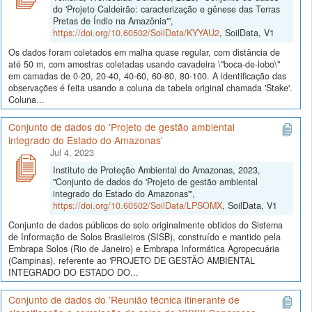
do 'Projeto Caldeirão: caracterização e gênese das Terras
Pretas de Índio na Amazônia'",
https://doi.org/10.60502/SoilData/KYYAU2
, SoilData, V1
Os dados foram coletados em malha quase regular, com distância de
até 50 m, com amostras coletadas usando cavadeira \"boca-de-lobo\"
em camadas de 0-20, 20-40, 40-60, 60-80, 80-100. A identificação das
observações é feita usando a coluna da tabela original chamada 'Stake'.
Coluna...
Conjunto de dados do 'Projeto de gestão ambiental
integrado do Estado do Amazonas'
Jul 4, 2023
Instituto de Proteção Ambiental do Amazonas, 2023,
"Conjunto de dados do 'Projeto de gestão ambiental
integrado do Estado do Amazonas'",
https://doi.org/10.60502/SoilData/LPSOMX
, SoilData, V1
Conjunto de dados públicos do solo originalmente obtidos do Sistema
de Informação de Solos Brasileiros (SISB), construído e mantido pela
Embrapa Solos (Rio de Janeiro) e Embrapa Informática Agropecuária
(Campinas), referente ao 'PROJETO DE GESTÃO AMBIENTAL
INTEGRADO DO ESTADO DO...
Conjunto de dados do 'Reunião técnica itinerante de