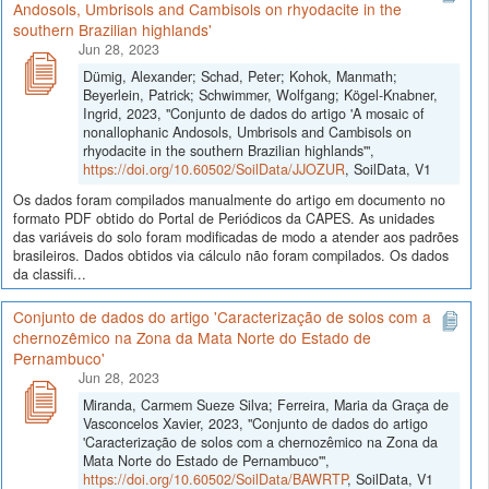
Andosols, Umbrisols and Cambisols on rhyodacite in the
southern Brazilian highlands'
Jun 28, 2023
Dümig, Alexander; Schad, Peter; Kohok, Manmath;
Beyerlein, Patrick; Schwimmer, Wolfgang; Kögel-Knabner,
Ingrid, 2023, "Conjunto de dados do artigo 'A mosaic of
nonallophanic Andosols, Umbrisols and Cambisols on
rhyodacite in the southern Brazilian highlands'",
https://doi.org/10.60502/SoilData/JJOZUR
, SoilData, V1
Os dados foram compilados manualmente do artigo em documento no
formato PDF obtido do Portal de Periódicos da CAPES. As unidades
das variáveis do solo foram modificadas de modo a atender aos padrões
brasileiros. Dados obtidos via cálculo não foram compilados. Os dados
da classifi...
Conjunto de dados do artigo 'Caracterização de solos com a
chernozêmico na Zona da Mata Norte do Estado de
Pernambuco'
Jun 28, 2023
Miranda, Carmem Sueze Silva; Ferreira, Maria da Graça de
Vasconcelos Xavier, 2023, "Conjunto de dados do artigo
'Caracterização de solos com a chernozêmico na Zona da
Mata Norte do Estado de Pernambuco'",
https://doi.org/10.60502/SoilData/BAWRTP
, SoilData, V1