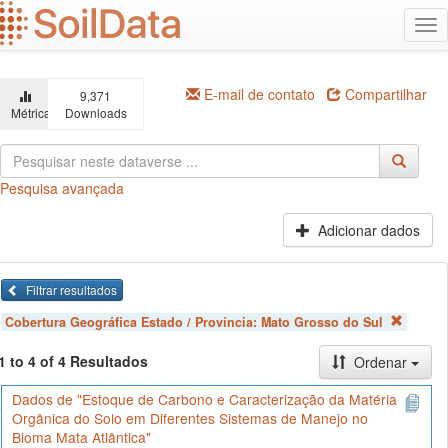
Ir
Alt
para
na
o
conteúdo
principal
E-mail de contato
Compartilhar
9,371
Métricas
Downloads
Pesquisa avançada
Adicionar dados
Filtrar resultados
Cobertura Geográfica Estado / Província:
Mato Grosso do Sul
1 to 4 of 4 Resultados
Ordenar
Dados de "Estoque de Carbono e Caracterização da Matéria
Orgânica do Solo em Diferentes Sistemas de Manejo no
Bioma Mata Atlântica"