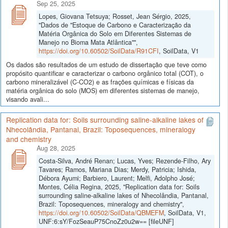
Sep 25, 2025
Lopes, Giovana Tetsuya; Rosset, Jean Sérgio, 2025,
"Dados de "Estoque de Carbono e Caracterização da
Matéria Orgânica do Solo em Diferentes Sistemas de
Manejo no Bioma Mata Atlântica"",
https://doi.org/10.60502/SoilData/R91CFI
, SoilData, V1
Os dados são resultados de um estudo de dissertação que teve como
propósito quantificar e caracterizar o carbono orgânico total (COT), o
carbono mineralizável (C-CO2) e as frações químicas e físicas da
matéria orgânica do solo (MOS) em diferentes sistemas de manejo,
visando avali...
Replication data for: Soils surrounding saline-alkaline lakes of
Nhecolândia, Pantanal, Brazil: Toposequences, mineralogy
and chemistry
Aug 28, 2025
Costa-Silva, André Renan; Lucas, Yves; Rezende-Filho, Ary
Tavares; Ramos, Mariana Dias; Merdy, Patricia; Ishida,
Débora Ayumi; Barbiero, Laurent; Melfi, Adolpho José;
Montes, Célia Regina, 2025, "Replication data for: Soils
surrounding saline-alkaline lakes of Nhecolândia, Pantanal,
Brazil: Toposequences, mineralogy and chemistry",
https://doi.org/10.60502/SoilData/QBMEFM
, SoilData, V1,
UNF:6:sY/FozSeauP75CnoZz0u2w== [fileUNF]