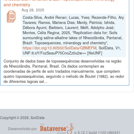
and chemistry
Aug 28, 2025
Costa-Silva, André Renan; Lucas, Yves; Rezende-Filho, Ary
Tavares; Ramos, Mariana Dias; Merdy, Patricia; Ishida,
Débora Ayumi; Barbiero, Laurent; Melfi, Adolpho José;
Montes, Célia Regina, 2025, "Replication data for: Soils
surrounding saline-alkaline lakes of Nhecolândia, Pantanal,
Brazil: Toposequences, mineralogy and chemistry",
https://doi.org/10.60502/SoilData/QBMEFM
, SoilData, V1,
UNF:6:sY/FozSeauP75CnoZz0u2w== [fileUNF]
Conjunto de dados base de topossequências desenvolvidas na região
da Nhecolândia, Pantanal, Brasil. Os dados contemplam as
coordenadas de perfis de solo tradados manualmente, que compõem
quatro topossequências, seguindo o método de Boulet (1982), ao redor
de diferentes lagoas sal...
Copyright © 2026, SoilData
Desenvolvido por
v. 5.12.1 build 1122-cf90431