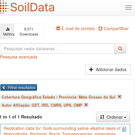
Ir
Alt
para
na
o
conteúdo
principal
E-mail de contato
Compartilhar
9,371
Métricas
Downloads
Pesquisa avançada
Adicionar dados
Filtrar resultados
Cobertura Geográfica Estado / Província:
Mato Grosso do Sul
Autor Afiliação:
GET, IRD, CNRS, UPS, OMP
1 to 1 of 1 Resultado
Ordenar
Replication data for: Soils surrounding saline-alkaline lakes of
Nhecolândia, Pantanal, Brazil: Toposequences, mineralogy