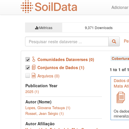
Ir
Adiciona
para
o
conteúdo
principal
Métricas
9,371 Downloads
Pe
Cobertura
Comunidades Dataverses (0)
Conjuntos de Dados (1)
1 to 1 of
Arquivos (0)
Dados d
Publication Year
Mata Atl
2025 (1)
Autor (Nome)
Lopes, Giovana Tetsuya (1)
Os dados 
Rosset, Jean Sérgio (1)
mineraliz
Autor Afiliação