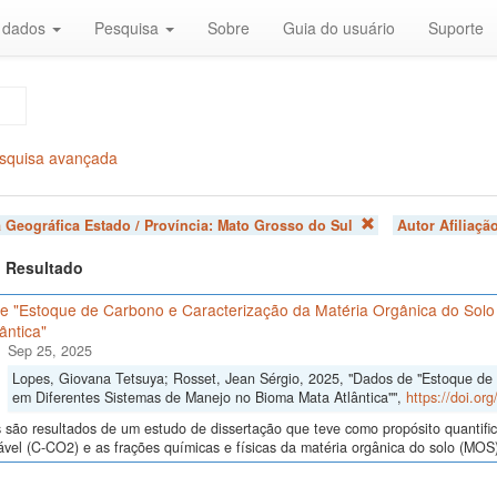
r dados
Pesquisa
Sobre
Guia do usuário
Suporte
squisa avançada
 Geográfica Estado / Província:
Mato Grosso do Sul
Autor Afiliaçã
 1 Resultado
e "Estoque de Carbono e Caracterização da Matéria Orgânica do Solo
ântica"
Sep 25, 2025
Lopes, Giovana Tetsuya; Rosset, Jean Sérgio, 2025, "Dados de "Estoque de
em Diferentes Sistemas de Manejo no Bioma Mata Atlântica"",
https://doi.o
são resultados de um estudo de dissertação que teve como propósito quantifica
ável (C-CO2) e as frações químicas e físicas da matéria orgânica do solo (MOS)