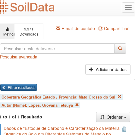
Ir
Alt
para
na
o
conteúdo
principal
E-mail de contato
Compartilhar
9,371
Métricas
Downloads
Pesquisa avançada
Adicionar dados
Filtrar resultados
Cobertura Geográfica Estado / Província:
Mato Grosso do Sul
Autor (Nome):
Lopes, Giovana Tetsuya
1 to 1 of 1 Resultado
Ordenar
Dados de "Estoque de Carbono e Caracterização da Matéria
Orgânica do Solo em Diferentes Sistemas de Manejo no