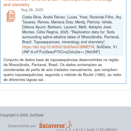
and chemistry
Aug 28, 2025
Costa-Silva, André Renan; Lucas, Yves; Rezende-Filho, Ary
Tavares; Ramos, Mariana Dias; Merdy, Patricia; Ishida,
Débora Ayumi; Barbiero, Laurent; Melfi, Adolpho José;
Montes, Célia Regina, 2025, "Replication data for: Soils
surrounding saline-alkaline lakes of Nhecolândia, Pantanal,
Brazil: Toposequences, mineralogy and chemistry",
https://doi.org/10.60502/SoilData/QBMEFM
, SoilData, V1,
UNF:6:sY/FozSeauP75CnoZz0u2w== [fileUNF]
Conjunto de dados base de topossequências desenvolvidas na região
da Nhecolândia, Pantanal, Brasil. Os dados contemplam as
coordenadas de perfis de solo tradados manualmente, que compõem
quatro topossequências, seguindo o método de Boulet (1982), ao redor
de diferentes lagoas sal...
Copyright © 2026, SoilData
Desenvolvido por
v. 5.12.1 build 1122-cf90431