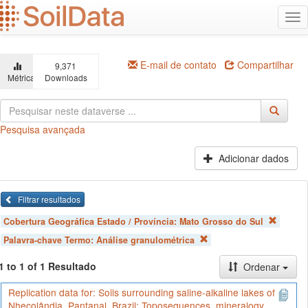
Ir
Alt
para
na
o
conteúdo
principal
E-mail de contato
Compartilhar
9,371
Métricas
Downloads
Pesquisa avançada
Adicionar dados
Filtrar resultados
Cobertura Geográfica Estado / Província:
Mato Grosso do Sul
Palavra-chave Termo:
Análise granulométrica
1 to 1 of 1 Resultado
Ordenar
Replication data for: Soils surrounding saline-alkaline lakes of
Nhecolândia, Pantanal, Brazil: Toposequences, mineralogy