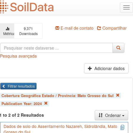
Ir
Alt
para
na
o
conteúdo
principal
E-mail de contato
Compartilhar
9,371
Métricas
Downloads
Pesquisa avançada
Adicionar dados
Filtrar resultados
Cobertura Geográfica Estado / Província:
Mato Grosso do Sul
Publication Year:
2024
1 to 2 of 2 Resultados
Ordenar
Dados de solo do Assentamento Nazareh, Sidrolândia, Mato
Grosso do Sul