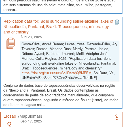
em seis sistemas de uso do solo: mata ciliar, soja, milho, pastagem,
reserva...
Replication data for: Soils surrounding saline-alkaline lakes of
Nhecolândia, Pantanal, Brazil: Toposequences, mineralogy
and chemistry
Aug 28, 2025
Costa-Silva, André Renan; Lucas, Yves; Rezende-Filho, Ary
Tavares; Ramos, Mariana Dias; Merdy, Patricia; Ishida,
Débora Ayumi; Barbiero, Laurent; Melfi, Adolpho José;
Montes, Célia Regina, 2025, "Replication data for: Soils
surrounding saline-alkaline lakes of Nhecolândia, Pantanal,
Brazil: Toposequences, mineralogy and chemistry",
https://doi.org/10.60502/SoilData/QBMEFM
, SoilData, V1,
UNF:6:sY/FozSeauP75CnoZz0u2w== [fileUNF]
Conjunto de dados base de topossequências desenvolvidas na região
da Nhecolândia, Pantanal, Brasil. Os dados contemplam as
coordenadas de perfis de solo tradados manualmente, que compõem
quatro topossequências, seguindo o método de Boulet (1982), ao redor
de diferentes lagoas sal...
Erosão
(MapBiomas)
Sep 17, 2025