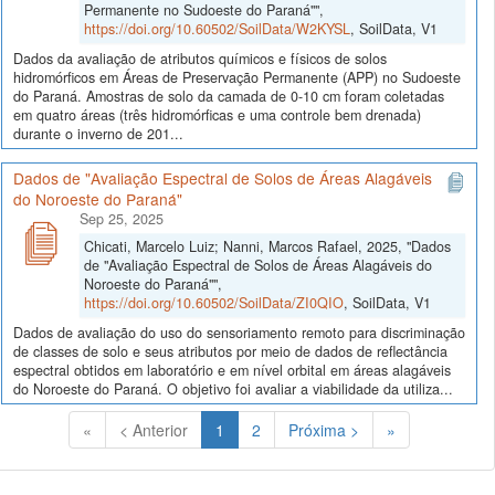
Permanente no Sudoeste do Paraná"",
https://doi.org/10.60502/SoilData/W2KYSL
, SoilData, V1
Dados da avaliação de atributos químicos e físicos de solos
hidromórficos em Áreas de Preservação Permanente (APP) no Sudoeste
do Paraná. Amostras de solo da camada de 0-10 cm foram coletadas
em quatro áreas (três hidromórficas e uma controle bem drenada)
durante o inverno de 201...
Dados de "Avaliação Espectral de Solos de Áreas Alagáveis
do Noroeste do Paraná"
Sep 25, 2025
Chicati, Marcelo Luiz; Nanni, Marcos Rafael, 2025, "Dados
de "Avaliação Espectral de Solos de Áreas Alagáveis do
Noroeste do Paraná"",
https://doi.org/10.60502/SoilData/ZI0QIO
, SoilData, V1
Dados de avaliação do uso do sensoriamento remoto para discriminação
de classes de solo e seus atributos por meio de dados de reflectância
espectral obtidos em laboratório e em nível orbital em áreas alagáveis
do Noroeste do Paraná. O objetivo foi avaliar a viabilidade da utiliza...
(Atual)
«
< Anterior
1
2
Próxima >
»