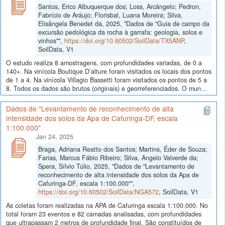
Santos, Erico Albuquerque dos; Loss, Arcângelo; Pedron,
Fabrício de Aráujo; Florisbal, Luana Moreira; Silva,
Elisângela Benedet da, 2025, "Dados de "Guia de campo da
excursão pedológica da rocha à garrafa: geologia, solos e
vinhos"",
https://doi.org/10.60502/SoilData/TX5ANP
,
SoilData, V1
O estudo realiza 8 amostragens, com profundidades variadas, de 0 a
140+. Na vinícola Boutique D’alture foram visitados os locais dos pontos
de 1 a 4. Na vinícola Villagio Bassetti foram visitados os pontos de 5 a
8. Todos os dados são brutos (originais) e georreferenciados. O mun...
Dados de "Levantamento de reconhecimento de alta
intensidade dos solos da Apa de Cafuringa-DF, escala
1:100.000"
Jan 24, 2025
Braga, Adriana Reatto dos Santos; Martins, Éder de Souza;
Farias, Marcus Fábio Ribeiro; Silva, Angelo Valverde da;
Spera, Sílvio Túlio, 2025, "Dados de "Levantamento de
reconhecimento de alta intensidade dos solos da Apa de
Cafuringa-DF, escala 1:100.000"",
https://doi.org/10.60502/SoilData/NGA572
, SoilData, V1
As coletas foram realizadas na APA de Cafuringa escala 1:100.000. No
total foram 23 eventos e 82 camadas analisadas, com profundidades
que ultrapassam 2 metros de profundidade final. São constituídos de