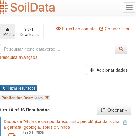
Ir
Alt
para
na
o
conteúdo
principal
E-mail de contato
Compartilhar
9,371
Métricas
Downloads
Pesquisa avançada
Adicionar dados
Filtrar resultados
Publication Year:
2025
1 to 10 of 16 Resultados
Ordenar
Dados de "Guia de campo da excursão pedológica da rocha
à garrafa: geologia, solos e vinhos"
Jan 24, 2025