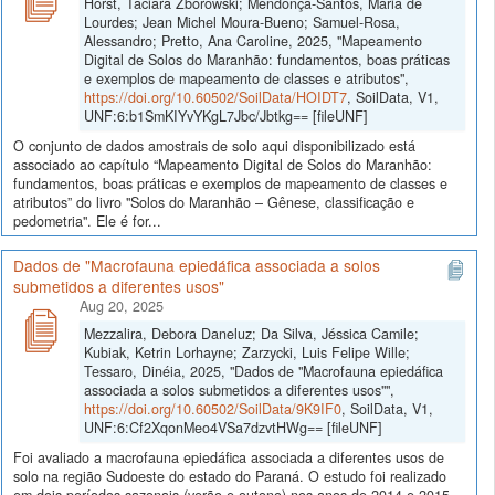
Horst, Taciara Zborowski; Mendonça-Santos, Maria de
Lourdes; Jean Michel Moura-Bueno; Samuel-Rosa,
Alessandro; Pretto, Ana Caroline, 2025, "Mapeamento
Digital de Solos do Maranhão: fundamentos, boas práticas
e exemplos de mapeamento de classes e atributos",
https://doi.org/10.60502/SoilData/HOIDT7
, SoilData, V1,
UNF:6:b1SmKIYvYKgL7Jbc/Jbtkg== [fileUNF]
O conjunto de dados amostrais de solo aqui disponibilizado está
associado ao capítulo “Mapeamento Digital de Solos do Maranhão:
fundamentos, boas práticas e exemplos de mapeamento de classes e
atributos” do livro "Solos do Maranhão – Gênese, classificação e
pedometria". Ele é for...
Dados de "Macrofauna epiedáfica associada a solos
submetidos a diferentes usos"
Aug 20, 2025
Mezzalira, Debora Daneluz; Da Silva, Jéssica Camile;
Kubiak, Ketrin Lorhayne; Zarzycki, Luis Felipe Wille;
Tessaro, Dinéia, 2025, "Dados de "Macrofauna epiedáfica
associada a solos submetidos a diferentes usos"",
https://doi.org/10.60502/SoilData/9K9IF0
, SoilData, V1,
UNF:6:Cf2XqonMeo4VSa7dzvtHWg== [fileUNF]
Foi avaliado a macrofauna epiedáfica associada a diferentes usos de
solo na região Sudoeste do estado do Paraná. O estudo foi realizado
em dois períodos sazonais (verão e outono) nos anos de 2014 e 2015,