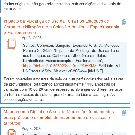
dados originais, não georreferenciados, sob condições ambientais de
mata de g...
Impacto da Mudança de Uso da Terra nos Estoques de
Carbono e Nitrogênio em Solos Nordestinos: Espectroscopia
e Fracionamento
Apr 8, 2025
Santos, Uemeson; Sampaio, Everardo V. S. B.; Menezes,
Rômulo S., 2025, "Impacto da Mudança de Uso da Terra
nos Estoques de Carbono e Nitrogênio em Solos
Nordestinos: Espectroscopia e Fracionamento",
https://doi.org/10.60502/SoilData/YOHSMZ
, SoilData, V1,
UNF:6:c68MAYVIIMavtxeL2CVSSw== [fileUNF]
Foram coletadas amostras de solo de 180 perfis coletados até 100 cm
de profundidade, totalizando aproximadamente 1118 amostras de
camadas com 10 ou 20 cm de espessura, abrangendo diferentes usos
da terra e classes de solo na grande área do bioma Caatinga. As
concentrações de carb...
Mapeamento Digital de Solos do Maranhão: fundamentos,
boas práticas e exemplos de mapeamento de classes e
atributos
Aug 8, 2025