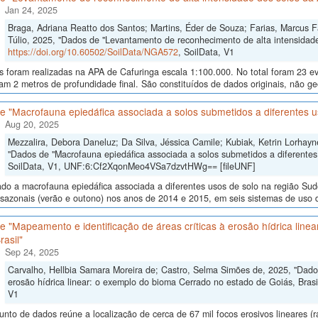
Jan 24, 2025
Braga, Adriana Reatto dos Santos; Martins, Éder de Souza; Farias, Marcus Fáb
Túlio, 2025, "Dados de "Levantamento de reconhecimento de alta intensidade
https://doi.org/10.60502/SoilData/NGA572
, SoilData, V1
as foram realizadas na APA de Cafuringa escala 1:100.000. No total foram 23 
am 2 metros de profundidade final. São constituídos de dados originais, não g
e "Macrofauna epiedáfica associada a solos submetidos a diferentes u
Aug 20, 2025
Mezzalira, Debora Daneluz; Da Silva, Jéssica Camile; Kubiak, Ketrin Lorhayne
"Dados de "Macrofauna epiedáfica associada a solos submetidos a diferentes
SoilData, V1, UNF:6:Cf2XqonMeo4VSa7dzvtHWg== [fileUNF]
ado a macrofauna epiedáfica associada a diferentes usos de solo na região Su
sazonais (verão e outono) nos anos de 2014 e 2015, em seis sistemas de uso do 
 "Mapeamento e identificação de áreas críticas à erosão hídrica line
rasil"
Sep 24, 2025
Carvalho, Hellbia Samara Moreira de; Castro, Selma Simões de, 2025, "Dados
erosão hídrica linear: o exemplo do bioma Cerrado no estado de Goiás, Brasi
V1
unto de dados reúne a localização de cerca de 67 mil focos erosivos lineares (