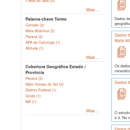
Física do Solo (2)
Mais ...
Dados de 
Palavra-chave Termo
geográfic
Cerrado (2)
Mata Atlântica (2)
Dados d
Paraná (2)
Mata Atl
APA de Cafuringa (1)
Altitude (1)
Mais ...
Os dados 
Cobertura Geográfica Estado /
mineraliz
Província
Paraná (5)
Dados de
Mato Grosso do Sul (2)
Distrito Federal (1)
Goiás (1)
MA (1)
Mais ...
O estudo 
a 4. Na v
Dados d