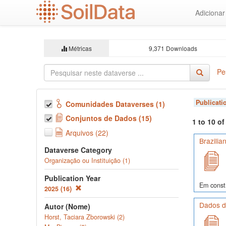
Ir
Adiciona
para
o
conteúdo
principal
Métricas
9,371 Downloads
Pe
Publicati
Comunidades Dataverses (1)
Conjuntos de Dados (15)
1 to 10 o
Arquivos (22)
Brazilia
Dataverse Category
Organização ou Instituição (1)
Publication Year
Em const
2025 (16)
Dados de
Autor (Nome)
Horst, Taciara Zborowski (2)