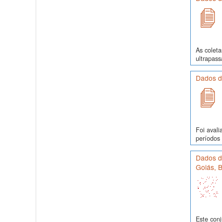
As colet
ultrapass
Dados d
Foi avali
períodos 
Dados de
Goiás, B
Este conj