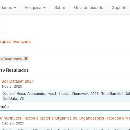
r dados
Pesquisa
Sobre
Guia do usuário
Suporte
squisa avançada
on Year:
2025
f 16 Resultados
n Soil Dataset 2024
Nov 8, 2025
Samuel-Rosa, Alessandro; Horst, Taciara Zborowski, 2025, "Brazilian Soil Da
SoilData, V3
rução
 "Atributos Físicos e Matéria Orgânica de Organossolos Háplicos em D
Sep 25, 2025