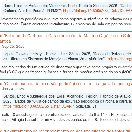
Rosa, Rosalba Adriane da; Vendrame, Pedro Rodolfo Siqueira, 2025, "Dados d
Carioca, Alto Rio Paraná, PR/MS"",
https://doi.org/10.60502/SoilData/IO1FA
levantamento pedológico que teve como objetivo a inferência da relação das p
a dos solos. Foram coletados inicialmente 17 amostras de solo em pontos previa
e "Estoque de Carbono e Caracterização da Matéria Orgânica do Solo
ântica"
Sep 25, 2025
Lopes, Giovana Tetsuya; Rosset, Jean Sérgio, 2025, "Dados de "Estoque de
em Diferentes Sistemas de Manejo no Bioma Mata Atlântica"",
https://doi.o
são resultados de um estudo de dissertação que teve como propósito quantifica
ável (C-CO2) e as frações químicas e físicas da matéria orgânica do solo (MOS)
 "Guia de campo da excursão pedológica da rocha à garrafa: geologia
Jan 24, 2025
Santos, Erico Albuquerque dos; Loss, Arcângelo; Pedron, Fabrício de Aráujo; 
2025, "Dados de "Guia de campo da excursão pedológica da rocha à garrafa: 
https://doi.org/10.60502/SoilData/TX5ANP
, SoilData, V1
realiza 8 amostragens, com profundidades variadas, de 0 a 140+. Na vinícola B
inícola Villagio Bassetti foram visitados os pontos de 5 a 8. Todos os dados são
e "Levantamento de reconhecimento de alta intensidade dos solos da 