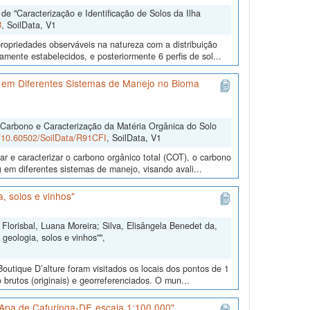
e "Caracterização e Identificação de Solos da Ilha
B
, SoilData, V1
ropriedades observáveis na natureza com a distribuição
mente estabelecidos, e posteriormente 6 perfis de sol...
 em Diferentes Sistemas de Manejo no Bioma
 Carbono e Caracterização da Matéria Orgânica do Solo
rg/10.60502/SoilData/R91CFI
, SoilData, V1
r e caracterizar o carbono orgânico total (COT), o carbono
 em diferentes sistemas de manejo, visando avali...
, solos e vinhos"
Florisbal, Luana Moreira; Silva, Elisângela Benedet da,
geologia, solos e vinhos"",
outique D’alture foram visitados os locais dos pontos de 1
 brutos (originais) e georreferenciados. O mun...
Apa de Cafuringa-DF, escala 1:100.000"