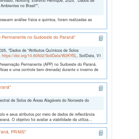
Gervasio; Novotny, Etelvino Henrique, 2025, "Dados de
Ambientes no Brasil"",
ssuem análise física e quimica, foram realizadas as
ão Permanente no Sudoeste do Paraná"
2025, "Dados de "Atributos Químicos de Solos
,
https://doi.org/10.60502/SoilData/W2KYSL
, SoilData, V1
e Preservação Permanente (APP) no Sudoeste do Paraná.
ficas e uma controle bem drenada) durante o inverno de
araná"
pectral de Solos de Áreas Alagáveis do Noroeste do
lo e seus atributos por meio de dados de reflectância
ná. O objetivo foi avaliar a viabilidade da utiliza...
araná, PR/MS"