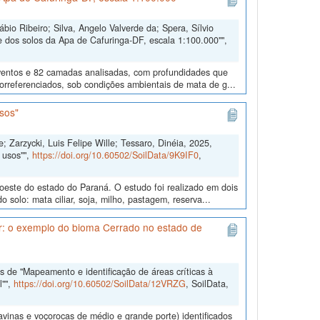
io Ribeiro; Silva, Angelo Valverde da; Spera, Sílvio
 dos solos da Apa de Cafuringa-DF, escala 1:100.000"",
eventos e 82 camadas analisadas, com profundidades que
eorreferenciados, sob condições ambientais de mata de g...
sos"
; Zarzycki, Luis Felipe Wille; Tessaro, Dinéia, 2025,
 usos"",
https://doi.org/10.60502/SoilData/9K9IF0
,
doeste do estado do Paraná. O estudo foi realizado em dois
solo: mata ciliar, soja, milho, pastagem, reserva...
ar: o exemplo do bioma Cerrado no estado de
 de "Mapeamento e identificação de áreas críticas à
l"",
https://doi.org/10.60502/SoilData/12VRZG
, SoilData,
ravinas e voçorocas de médio e grande porte) identificados