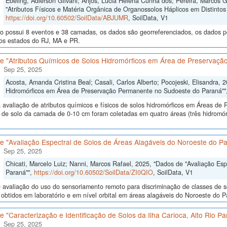
Ebeling, Adierson Gilvani; Anjos, Lucia Helena Cunha dos; Pereira, Marcos 
"Atributos Físicos e Matéria Orgânica de Organossolos Háplicos em Distintos 
https://doi.org/10.60502/SoilData/ABJUMR
, SoilData, V1
o possui 8 eventos e 38 camadas, os dados são georreferenciados, os dados po
nos estados do RJ, MA e PR.
e "Atributos Químicos de Solos Hidromórficos em Área de Preservaç
Sep 25, 2025
Acosta, Amanda Cristina Beal; Casali, Carlos Alberto; Pocojeski, Elisandra, 
Hidromórficos em Área de Preservação Permanente no Sudoeste do Paraná""
 avaliação de atributos químicos e físicos de solos hidromórficos em Áreas d
 de solo da camada de 0-10 cm foram coletadas em quatro áreas (três hidromór
e "Avaliação Espectral de Solos de Áreas Alagáveis do Noroeste do P
Sep 25, 2025
Chicati, Marcelo Luiz; Nanni, Marcos Rafael, 2025, "Dados de "Avaliação Es
Paraná"",
https://doi.org/10.60502/SoilData/ZI0QIO
, SoilData, V1
avaliação do uso do sensoriamento remoto para discriminação de classes de so
 obtidos em laboratório e em nível orbital em áreas alagáveis do Noroeste do Para
 "Caracterização e Identificação de Solos da Ilha Carioca, Alto Rio P
Sep 25, 2025