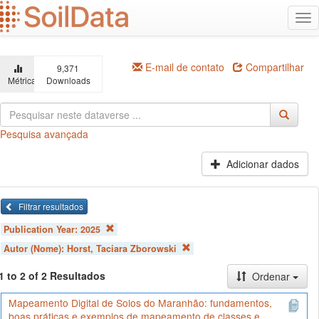
Ir
Alt
para
na
o
conteúdo
principal
E-mail de contato
Compartilhar
9,371
Métricas
Downloads
Pesquisa avançada
Adicionar dados
Filtrar resultados
Publication Year:
2025
Autor (Nome):
Horst, Taciara Zborowski
1 to 2 of 2 Resultados
Ordenar
Mapeamento Digital de Solos do Maranhão: fundamentos,
boas práticas e exemplos de mapeamento de classes e