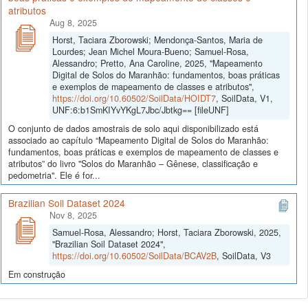
atributos
Aug 8, 2025
Horst, Taciara Zborowski; Mendonça-Santos, Maria de
Lourdes; Jean Michel Moura-Bueno; Samuel-Rosa,
Alessandro; Pretto, Ana Caroline, 2025, "Mapeamento
Digital de Solos do Maranhão: fundamentos, boas práticas
e exemplos de mapeamento de classes e atributos",
https://doi.org/10.60502/SoilData/HOIDT7
, SoilData, V1,
UNF:6:b1SmKIYvYKgL7Jbc/Jbtkg== [fileUNF]
O conjunto de dados amostrais de solo aqui disponibilizado está
associado ao capítulo “Mapeamento Digital de Solos do Maranhão:
fundamentos, boas práticas e exemplos de mapeamento de classes e
atributos” do livro "Solos do Maranhão – Gênese, classificação e
pedometria". Ele é for...
Brazilian Soil Dataset 2024
Nov 8, 2025
Samuel-Rosa, Alessandro; Horst, Taciara Zborowski, 2025,
"Brazilian Soil Dataset 2024",
https://doi.org/10.60502/SoilData/BCAV2B
, SoilData, V3
Em construção