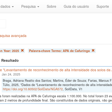
r dados
Pesquisa
Sobre
Guia do usuário
Suporte
squisa avançada
on Year:
2025
Palavra-chave Termo:
APA de Cafuringa
 1 Resultado
e "Levantamento de reconhecimento de alta intensidade dos solos da 
Jan 24, 2025
Braga, Adriana Reatto dos Santos; Martins, Éder de Souza; Farias, Marcus Fáb
Túlio, 2025, "Dados de "Levantamento de reconhecimento de alta intensidade
https://doi.org/10.60502/SoilData/NGA572
, SoilData, V1
as foram realizadas na APA de Cafuringa escala 1:100.000. No total foram 23 
am 2 metros de profundidade final. São constituídos de dados originais, não g