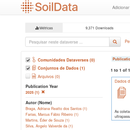
Ir
Adiciona
para
o
conteúdo
principal
Métricas
9,371 Downloads
Pe
Publicati
Comunidades Dataverses (0)
Conjuntos de Dados (1)
1 to 1 of
Arquivos (0)
Dados d
Publication Year
2025 (1)
Autor (Nome)
Braga, Adriana Reatto dos Santos (1)
As colet
Farias, Marcus Fábio Ribeiro (1)
ultrapass
Martins, Éder de Souza (1)
Silva, Angelo Valverde da (1)