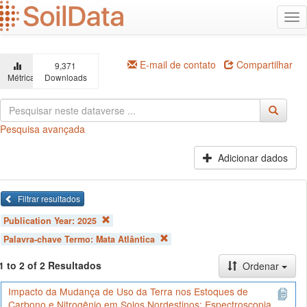
Ir
Alt
para
na
o
conteúdo
principal
E-mail de contato
Compartilhar
9,371
Métricas
Downloads
Pesquisa avançada
Adicionar dados
Filtrar resultados
Publication Year:
2025
Palavra-chave Termo:
Mata Atlântica
1 to 2 of 2 Resultados
Ordenar
Impacto da Mudança de Uso da Terra nos Estoques de
Carbono e Nitrogênio em Solos Nordestinos: Espectroscopia