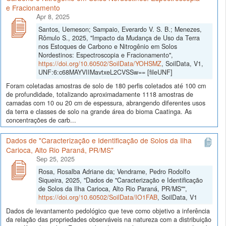
e Fracionamento
Apr 8, 2025
Santos, Uemeson; Sampaio, Everardo V. S. B.; Menezes,
Rômulo S., 2025, "Impacto da Mudança de Uso da Terra
nos Estoques de Carbono e Nitrogênio em Solos
Nordestinos: Espectroscopia e Fracionamento",
https://doi.org/10.60502/SoilData/YOHSMZ
, SoilData, V1,
UNF:6:c68MAYVIIMavtxeL2CVSSw== [fileUNF]
Foram coletadas amostras de solo de 180 perfis coletados até 100 cm
de profundidade, totalizando aproximadamente 1118 amostras de
camadas com 10 ou 20 cm de espessura, abrangendo diferentes usos
da terra e classes de solo na grande área do bioma Caatinga. As
concentrações de carb...
Dados de "Caracterização e Identificação de Solos da Ilha
Carioca, Alto Rio Paraná, PR/MS"
Sep 25, 2025
Rosa, Rosalba Adriane da; Vendrame, Pedro Rodolfo
Siqueira, 2025, "Dados de "Caracterização e Identificação
de Solos da Ilha Carioca, Alto Rio Paraná, PR/MS"",
https://doi.org/10.60502/SoilData/IO1FAB
, SoilData, V1
Dados de levantamento pedológico que teve como objetivo a inferência
da relação das propriedades observáveis na natureza com a distribuição